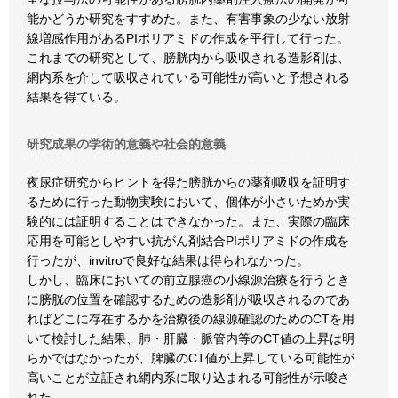
能かどうか研究をすすめた。また、有害事象の少ない放射
線増感作用があるPIポリアミドの作成を平行して行った。
これまでの研究として、膀胱内から吸収される造影剤は、
網内系を介して吸収されている可能性が高いと予想される
結果を得ている。
研究成果の学術的意義や社会的意義
夜尿症研究からヒントを得た膀胱からの薬剤吸収を証明す
るために行った動物実験において、個体が小さいためか実
験的には証明することはできなかった。また、実際の臨床
応用を可能としやすい抗がん剤結合PIポリアミドの作成を
行ったが、invitroで良好な結果は得られなかった。
しかし、臨床においての前立腺癌の小線源治療を行うとき
に膀胱の位置を確認するための造影剤が吸収されるのであ
ればどこに存在するかを治療後の線源確認のためのCTを用
いて検討した結果、肺・肝臓・脈管内等のCT値の上昇は明
らかではなかったが、脾臓のCT値が上昇している可能性が
高いことが立証され網内系に取り込まれる可能性が示唆さ
れた。