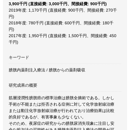
3,900千円 (直接経費: 3,000千円、間接経費: 900千円)
2019年度: 1,170千円 (直接経費: 900千円、間接経費: 270千
円)
2018年度: 780千円 (直接経費: 600千円、間接経費: 180千
円)
2017年度: 1,950千円 (直接経費: 1,500千円、間接経費: 450
千円)
キーワード
膀胱内薬剤注入療法 / 膀胱からの薬剤吸収
研究成果の概要
筋層浸潤性膀胱癌の標準治療は膀胱全摘術である。しかし
手術が不能または拒否される症例に対して化学放射線治療
または動注化学放射線治療が行われており治療効果は比較
的良好であるが、有害事象も少なくない。
そのため、夜尿症の研究からの膀胱尿消失現象に注目し安
全な投与法の可能性がある膀胱内薬剤注入療法の開発が可