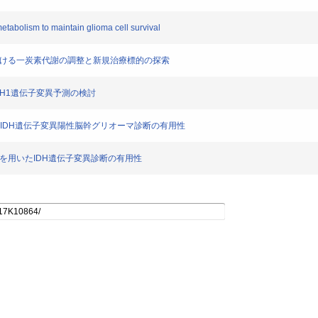
abolism to maintain glioma cell survival
おける一炭素代謝の調整と新規治療標的の探索
マIDH1遺伝子変異予測の検討
測定によるIDH遺伝子変異陽性脳幹グリオーマ診断の有用性
opyを用いたIDH遺伝子変異診断の有用性