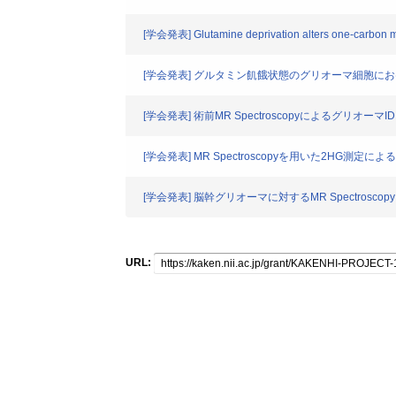
[学会発表] Glutamine deprivation alters one-carbon met
[学会発表] グルタミン飢餓状態のグリオーマ細胞に
[学会発表] 術前MR Spectroscopyによるグリオー
[学会発表] MR Spectroscopyを用いた2HG
[学会発表] 脳幹グリオーマに対するMR Spectrosc
URL: