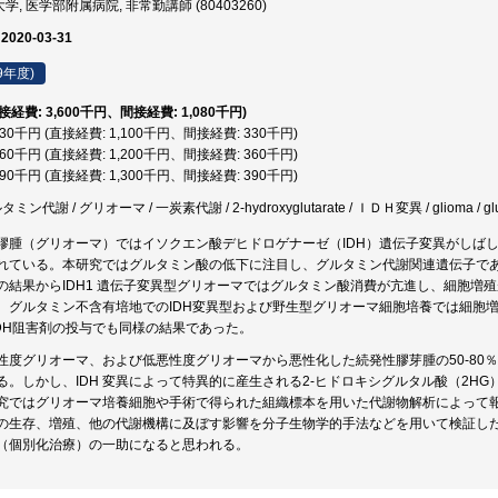
, 医学部附属病院, 非常勤講師 (80403260)
 2020-03-31
9年度)
直接経費: 3,600千円、間接経費: 1,080千円)
,430千円 (直接経費: 1,100千円、間接経費: 330千円)
,560千円 (直接経費: 1,200千円、間接経費: 360千円)
,690千円 (直接経費: 1,300千円、間接経費: 390千円)
ミン代謝 / グリオーマ / 一炭素代謝 / 2-hydroxyglutarate / ＩＤＨ変異 / glioma / gluamine
膠腫（グリオーマ）ではイソクエン酸デヒドロゲナーゼ（IDH）遺伝子変異がしばし
れている。本研究ではグルタミン酸の低下に注目し、グルタミン代謝関連遺伝子であるG
の結果からIDH1 遺伝子変異型グリオーマではグルタミン酸消費が亢進し、細胞増
、グルタミン不含有培地でのIDH変異型および野生型グリオーマ細胞培養では細胞
GDH阻害剤の投与でも同様の結果であった。
性度グリオーマ、および低悪性度グリオーマから悪性化した続発性膠芽腫の50-80％
る。しかし、IDH 変異によって特異的に産生される2-ヒドロキシグルタル酸（2H
究ではグリオーマ培養細胞や手術で得られた組織標本を用いた代謝物解析によって報
の生存、増殖、他の代謝機構に及ぼす影響を分子生物学的手法などを用いて検証し
（個別化治療）の一助になると思われる。