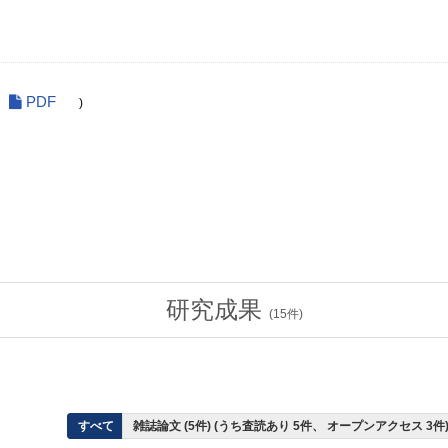
PDF
)
研究成果
(
15
件)
すべて
雑誌論文 (5件) (うち査読あり 5件、 オープンアクセス 3件