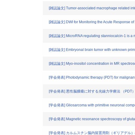
[雑誌論文] Tumor-associated macrophage related interle
[雑誌論文] DWI for Monitoring the Acute Response of 
[雑誌論文] MicroRNA regulating stanniocalcin-1 is a me
[雑誌論文] Embryonal brain tumor with unknown primary 
[雑誌論文] Myo-inositol concentration in MR spectrosco
[学会発表] Photodynamic therapy (PDT) for malignant
[学会発表] 悪性脳腫瘍に対する光線力学療法 （PDT
[学会発表] Gliosarcoma with primitive neuronal com
[学会発表] Magnetic resonance spectroscopy of glutamat
[学会発表] カルムスチン脳内留置用剤（ギリアデル