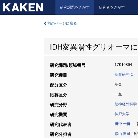
研究課題をさがす
研究者をさがす
前のページに戻る
IDH変異陽性グリオーマ
17K10864
研究課題/領域番号
基盤研究(C)
研究種目
基金
配分区分
一般
応募区分
脳神経外科学
研究分野
神戸大学
研究機関
田中 一寛
神
研究代表者
篠山 隆司
神戸
研究分担者