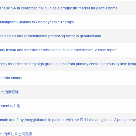
ukin-6 in cerebrospinal fluid as a prognostic marker for glioblastoma.
Malignant Gliomas to Photodynamic Therapy.
tastasis and dissemination promoting factor in glioblastoma
lesion and massive cerebrospinal fluid dissemination: A case report.
py for differentiating high grade glioma from primary central nervous system ly
 brain tumors
）の治療経験
ponent の1 例
e and 2-hydroxyglutarate in patients with the IDH1 mutant glioma: A prospective 
）の治療効果と問題点