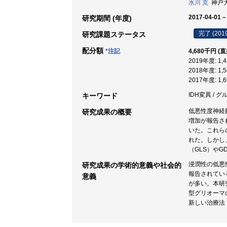
水川 克
神戸大学
2017-04-01 –
研究期間 (年度)
完了 (201
研究課題ステータス
配分額
*注記
4,680千円 (
2019年度: 1
2018年度: 1
2017年度: 1
IDH変異 / グルタ
キーワード
低悪性度神経
研究成果の概要
増加が報告さ
いた。これら
れた。しかし
（GLS）や
浸潤性の低悪
研究成果の学術的意義や社会的
報告されてい
意義
が多い。本研
型グリオーマ
新しい治療法