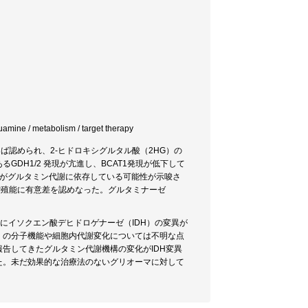
 / metabolism / target therapy
ば認められ、2-ヒドロキシグルタル酸（2HG）の
DH1/2 発現が亢進し、BCAT1発現が低下して
殖がグルタミン代謝に依存している可能性が示唆さ
増殖能に有意差を認めなった。グルタミナーゼ
にイソクエン酸デヒドロゲナーゼ（IDH）の変異が
G）の分子機能や細胞内代謝変化については不明な点
告してきたグルタミン代謝機構の変化がIDH変異
た。未だ効果的な治療法のないグリオーマに対して