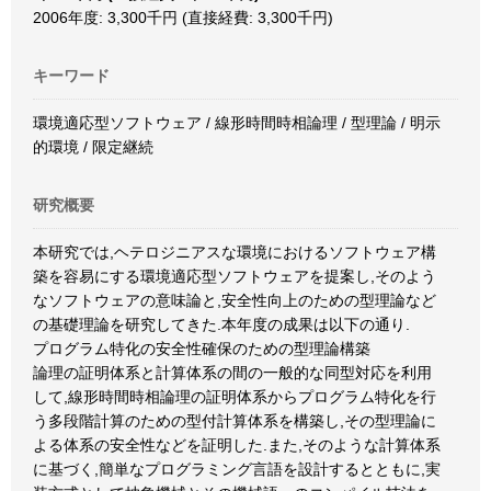
2006年度: 3,300千円 (直接経費: 3,300千円)
キーワード
環境適応型ソフトウェア / 線形時間時相論理 / 型理論 / 明示
的環境 / 限定継続
研究概要
本研究では,ヘテロジニアスな環境におけるソフトウェア構
築を容易にする環境適応型ソフトウェアを提案し,そのよう
なソフトウェアの意味論と,安全性向上のための型理論など
の基礎理論を研究してきた.本年度の成果は以下の通り.
プログラム特化の安全性確保のための型理論構築
論理の証明体系と計算体系の間の一般的な同型対応を利用
して,線形時間時相論理の証明体系からプログラム特化を行
う多段階計算のための型付計算体系を構築し,その型理論に
よる体系の安全性などを証明した.また,そのような計算体系
に基づく,簡単なプログラミング言語を設計するとともに,実