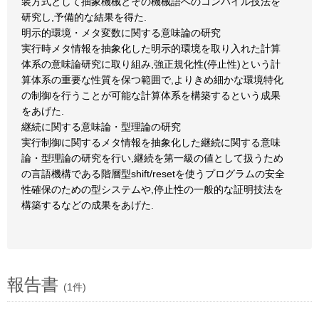
装方式として抽象機械とその機械語へのコンパイル技法を
研究し,予備的な結果を得た.
明示的環境・メタ変数に関する意味論の研究
実行時メタ情報を抽象化した明示的環境を取り入れた計算
体系の意味論研究に取り組み,強正規化性(停止性)という計
算体系の重要な性質を保つ範囲で,よりきめ細かな環境特化
の制御を行うことが可能な計算体系を構築するという成果
をあげた.
継続に関する意味論・型理論の研究
実行制御に関するメタ情報を抽象化した継続に関する意味
論・型理論の研究を行い,継続を第一級の値として扱うため
の言語機構である階層型shift/resetを使うプログラムの安全
性確保のための型システムや,停止性の一般的な証明技法を
構築するなどの成果をあげた.
報告書
(1件)