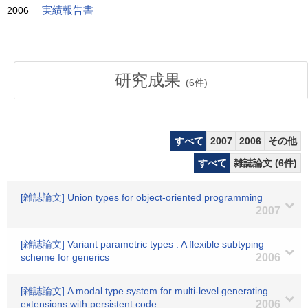
2006
実績報告書
研究成果
(
6
件)
すべて
2007
2006
その他
すべて
雑誌論文 (6件)
[雑誌論文] Union types for object-oriented programming
2007
[雑誌論文] Variant parametric types : A flexible subtyping
scheme for generics
2006
[雑誌論文] A modal type system for multi-level generating
extensions with persistent code
2006