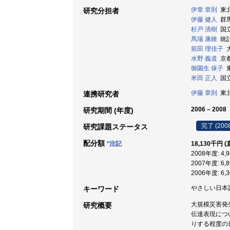
伊章 章則
東北
研究分担者
伊藤 健人
群馬
杉戸 清樹
国立
馬場 康維
統計
前田 理佳子
大
水野 義道
京都
御園生 保子
東
米田 正人
国立
伊藤 章則
東北
連携研究者
2006 – 2008
研究期間 (年度)
完了 (200
研究課題ステータス
配分額
*注記
18,130千円 
2008年度: 4
2007年度: 6
2006年度: 6,
やさしい日本語 /
キーワード
大規模災害発
研究概要
伝達表現につ
りする程度の