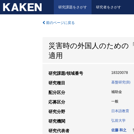
研究課題をさがす
研究者をさがす
前のページに戻る
災害時の外国人のための
適用
18320078
研究課題/領域番号
基盤研究(B)
研究種目
補助金
配分区分
一般
応募区分
日本語教育
研究分野
弘前大学
研究機関
佐藤 和之
弘
研究代表者