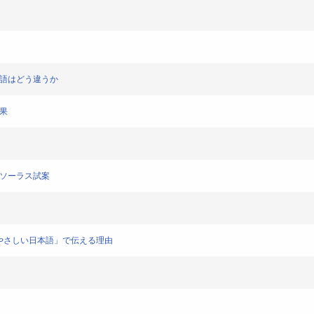
本語はどう違うか
果
シソーラス試案
「やさしい日本語」で伝える理由