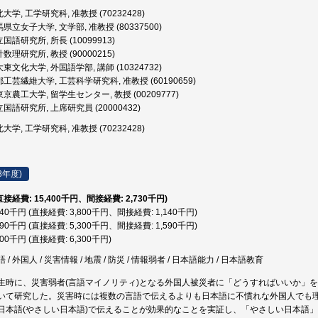
大学, 工学研究科, 准教授 (70232428)
県立女子大学, 文学部, 准教授 (80337500)
国語研究所, 所長 (10099913)
数理研究所, 教授 (90000215)
東文化大学, 外国語学部, 講師 (10324732)
工芸繊維大学, 工芸科学研究科, 准教授 (60190659)
京農工大学, 留学生センター, 教授 (00209777)
国語研究所, 上席研究員 (20000432)
大学, 工学研究科, 准教授 (70232428)
8年度)
(直接経費: 15,400千円、間接経費: 2,730千円)
,940千円 (直接経費: 3,800千円、間接経費: 1,140千円)
,890千円 (直接経費: 5,300千円、間接経費: 1,590千円)
300千円 (直接経費: 6,300千円)
 外国人 / 災害情報 / 地震 / 防災 / 情報弱者 / 日本語能力 / 日本語教育
生時に、災害弱者(言語マイノリティ)となる外国人被災者に「どうすればいいか」
いて研究した。災害時には複数の言語で伝えるよりも日本語に不慣れな外国人でも
日本語(やさしい日本語)で伝えることが効果的なことを実証し、「やさしい日本語