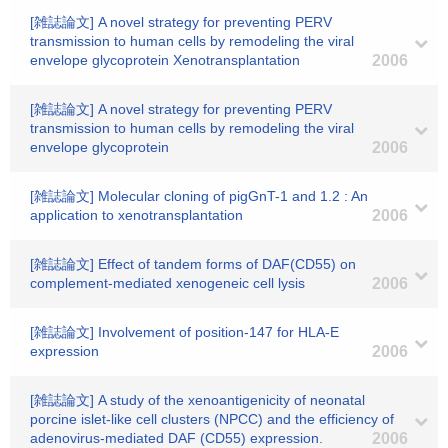
[雑誌論文] A novel strategy for preventing PERV
transmission to human cells by remodeling the viral
envelope glycoprotein Xenotransplantation
2006
[雑誌論文] A novel strategy for preventing PERV
transmission to human cells by remodeling the viral
envelope glycoprotein
2006
[雑誌論文] Molecular cloning of pigGnT-1 and 1.2 : An
application to xenotransplantation
2006
[雑誌論文] Effect of tandem forms of DAF(CD55) on
complement-mediated xenogeneic cell lysis
2006
[雑誌論文] Involvement of position-147 for HLA-E
expression
2006
[雑誌論文] A study of the xenoantigenicity of neonatal
porcine islet-like cell clusters (NPCC) and the efficiency of
adenovirus-mediated DAF (CD55) expression.
2006