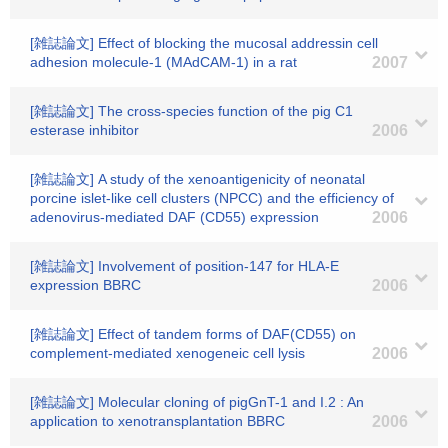
[雑誌論文] Effect of blocking the mucosal addressin cell
adhesion molecule-1 (MAdCAM-1) in a rat
2007
[雑誌論文] The cross-species function of the pig C1
esterase inhibitor
2006
[雑誌論文] A study of the xenoantigenicity of neonatal
porcine islet-like cell clusters (NPCC) and the efficiency of
adenovirus-mediated DAF (CD55) expression
2006
[雑誌論文] Involvement of position-147 for HLA-E
expression BBRC
2006
[雑誌論文] Effect of tandem forms of DAF(CD55) on
complement-mediated xenogeneic cell lysis
2006
[雑誌論文] Molecular cloning of pigGnT-1 and I.2 : An
application to xenotransplantation BBRC
2006