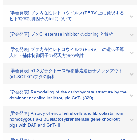
[学会発表] ブタ内在性レトロウイルス(PERV)上に発現する
ヒト補体制御因子のtailについて
[学会発表] ブタCI esterase inhibitor のcloning と解析
[学会発表] ブタ内在性レトロウイルス(PERV)上の遺伝子導
入ヒト補体制御因子の発現方法の検討
[学会発表] α1-3ガラクトース転移酵素遺伝子ノックアウト
(α1-3GTKO)ブタの解析
[学会発表] Remodeling of the carbohydrate structure by the
dominant negaiive inhibitor, pig CnT-I(320)
[学会発表] A study of endothelial cells and fibroblasts from
homozygous a-1,3Galactosyltransferase gene knockout
pigs with DAF and GnT-III