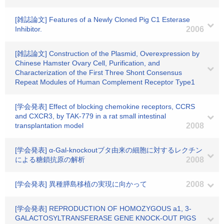
[雑誌論文] Features of a Newly Cloned Pig C1 Esterase
Inhibitor.
2006
[雑誌論文] Construction of the Plasmid, Overexpression by
Chinese Hamster Ovary Cell, Purification, and
Characterization of the First Three Shont Consensus
Repeat Modules of Human Complement Receptor Type1
[学会発表] Effect of blocking chemokine receptors, CCRS
and CXCR3, by TAK-779 in a rat small intestinal
transplantation model
2008
[学会発表] α-Gal-knockoutブタ由来の細胞に対するレクチン
による糖鎖抗原の解析
2008
[学会発表] 異種膵島移植の実現に向かって
2008
[学会発表] REPRODUCTION OF HOMOZYGOUS a1, 3-
GALACTOSYLTRANSFERASE GENE KNOCK-OUT PIGS