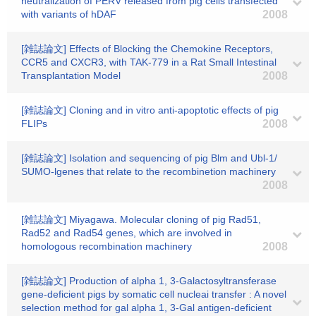
neutralization of PERV released from pig cells transfected
with variants of hDAF
2008
[雑誌論文] Effects of Blocking the Chemokine Receptors,
CCR5 and CXCR3, with TAK-779 in a Rat Small Intestinal
Transplantation Model
2008
[雑誌論文] Cloning and in vitro anti-apoptotic effects of pig
FLIPs
2008
[雑誌論文] Isolation and sequencing of pig Blm and Ubl-1/
SUMO-lgenes that relate to the recombinetion machinery
2008
[雑誌論文] Miyagawa. Molecular cloning of pig Rad51,
Rad52 and Rad54 genes, which are involved in
homologous recombination machinery
2008
[雑誌論文] Production of alpha 1, 3-Galactosyltransferase
gene-deficient pigs by somatic cell nucleai transfer : A novel
selection method for gal alpha 1, 3-Gal antigen-deficient