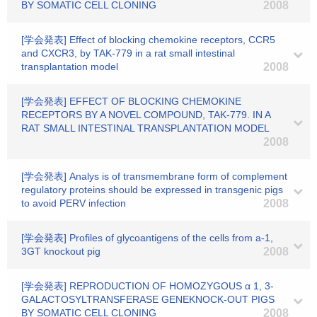
BY SOMATIC CELL CLONING
2008
[学会発表] Effect of blocking chemokine receptors, CCR5
and CXCR3, by TAK-779 in a rat small intestinal
transplantation model
2008
[学会発表] EFFECT OF BLOCKING CHEMOKINE
RECEPTORS BY A NOVEL COMPOUND, TAK-779. IN A
RAT SMALL INTESTINAL TRANSPLANTATION MODEL
2008
[学会発表] Analys is of transmembrane form of complement
regulatory proteins should be expressed in transgenic pigs
to avoid PERV infection
2008
[学会発表] Profiles of glycoantigens of the cells from a-1,
3GT knockout pig
2008
[学会発表] REPRODUCTION OF HOMOZYGOUS α 1, 3-
GALACTOSYLTRANSFERASE GENEKNOCK-OUT PIGS
BY SOMATIC CELL CLONING
2008