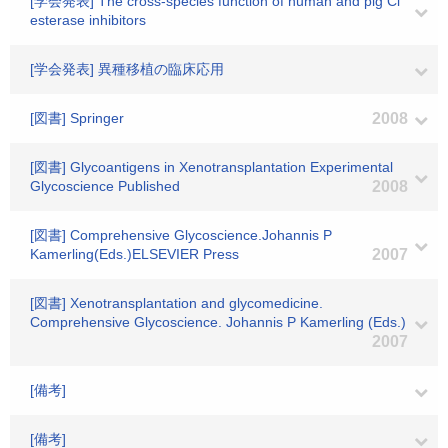
[学会発表] The cross-species function of human and pig Cl
esterase inhibitors
[学会発表] 異種移植の臨床応用
[図書] Springer
2008
[図書] Glycoantigens in Xenotransplantation Experimental
Glycoscience Published
2008
[図書] Comprehensive Glycoscience.Johannis P
Kamerling(Eds.)ELSEVIER Press
2007
[図書] Xenotransplantation and glycomedicine.
Comprehensive Glycoscience. Johannis P Kamerling (Eds.)
2007
[備考]
[備考]