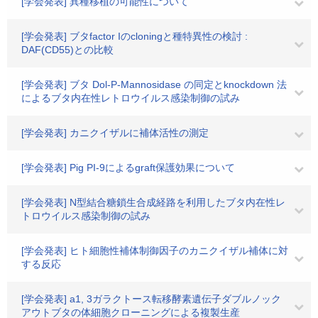
[学会発表] 異種移植の可能性について
[学会発表] ブタfactor Iのcloningと種特異性の検討 :
DAF(CD55)との比較
[学会発表] ブタ Dol-P-Mannosidase の同定とknockdown 法
によるブタ内在性レトロウイルス感染制御の試み
[学会発表] カニクイザルに補体活性の測定
[学会発表] Pig PI-9によるgraft保護効果について
[学会発表] N型結合糖鎖生合成経路を利用したブタ内在性レ
トロウイルス感染制御の試み
[学会発表] ヒト細胞性補体制御因子のカニクイザル補体に対
する反応
[学会発表] a1, 3ガラクトース転移酵素遺伝子ダブルノック
アウトブタの体細胞クローニングによる複製生産