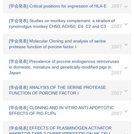
[学会発表] Critical positions for expression of HLA-E
2007
[学会発表] Studies on monkey complement: a titration of
cynomolgus monkey CH50, ACH50, C4, C2 and C3
2007
[学会発表] Molecular Cloning and analysis of serine
protease function of porcine factor I
2007
[学会発表] Prevalence of porcine endogenous retroviruses
in domestic, miniature and genetically-modified pigs in
Japan
2007
[学会発表] ANALYSIS OF THE SERINE PROTEASE
FUNCTION OF PORCINE FACTOR I
2007
[学会発表] CLONING AND IN VITRO ANTI-APOPTOTIC
EFFECTS OF PIG FLIPs
2007
[学会発表] EFFECTS OF PLASMINOGEN ACTIVATOR
INHIBITOR TYPE 2 OVEREXPRESSION ON NK CELL-