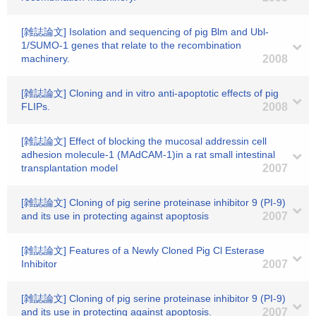
[雑誌論文] Isolation and sequencing of pig Blm and Ubl-
1/SUMO-1 genes that relate to the recombination
machinery.
2008
[雑誌論文] Cloning and in vitro anti-apoptotic effects of pig
FLIPs.
2008
[雑誌論文] Effect of blocking the mucosal addressin cell
adhesion molecule-1 (MAdCAM-1)in a rat small intestinal
transplantation model
2007
[雑誌論文] Cloning of pig serine proteinase inhibitor 9 (PI-9)
and its use in protecting against apoptosis
2007
[雑誌論文] Features of a Newly Cloned Pig Cl Esterase
Inhibitor
2007
[雑誌論文] Cloning of pig serine proteinase inhibitor 9 (PI-9)
and its use in protecting against apoptosis.
2007