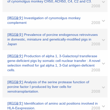
of cynomolgus monkey CH50, ACH50, C4, C2 and C3.
2008
[雑誌論文] Investigation of cynomolgus monkey
complement
2008
[雑誌論文] Prevalence of porcine endogenous retroviruses
in domestic, miniature and genetically-modified pigs in
Japan
2008
[雑誌論文] Production of alpha 1, 3-Galactosyl transferase
gene-deficient pigs by somatic cell nuclear transfer : A novel
selection method for gal alpha 1, 3-Gal antigen-deficient
cells.
2008
[雑誌論文] Analysis of the serine protease function of
porcine factor I produced by liver cells for
xenotransplantation.
2008
[雑誌論文] Identification of amino acid positions involved in
HLA-Eexpression.
2008