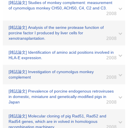
[雑誌論文] Studies of monkey complement: measurement
of cynomolgus monkey CH50, ACH50, C4, C2 and C3.
2008
[雑誌論文] Analysis of the serine protease function of
porcine factor I produced by liver cells for
xenotransplantation.
2008
[雑誌論文] Identification of amino acid positions involved in
HLA-E expression.
2008
[雑誌論文] Investigation of cynomolgus monkey
complement
2008
[雑誌論文] Prevalence of porcine endogenous retroviruses
in domestic, miniature and genetically-modified pigs in
Japan
2008
[雑誌論文] Molecular cloning of pig Rad51, Rad52 and
Rad54 genes, which are in volved in homologous
recombination machinery.
2008