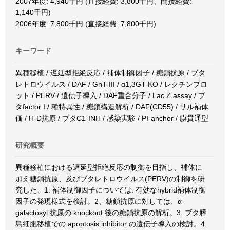
2007年度: 4,940千円 (直接経費: 3,800千円、間接経費:
1,140千円)
2006年度: 7,800千円 (直接経費: 7,800千円)
キーワード
異種移植 / 遅延型拒絶反応 / 補体制御因子 / 糖鎖抗原 / ブタ
レトロウイルス / DAF / GnT-III / α1,3GT-KO / レクチンブロ
ット / PERV / 遺伝子導入 / DAF重合分子 / Lac Z assay / ブ
タfactor I / 種特異性 / 糖鎖構造解析 / DAF(CD55) / サル補体
価 / H-D抗原 / ブタC1-INH / 感染実験 / PI-anchor / 膜貫通型
研究概要
異種移植における遅延型拒絶反応の制御を目指し、補体に
加え糖鎖抗原、及びブタレトロウイルス(PERV)の制御を研
究した、1. 補体制御因子については. 有効なhybrid補体制御
因子の発現様式を検討。2、糖鎖抗原に対しては、α-
galactosyl 抗原の knockout 後の糖鎖抗原の解析。3. ブタ膵
島細胞移植での apoptosis inhibitor の遺伝子導入の検討。4.