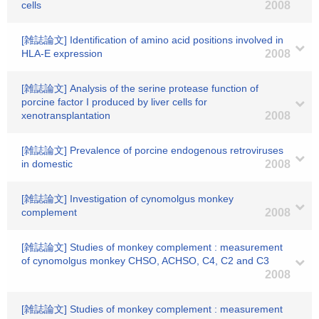
cells
2008
[雑誌論文] Identification of amino acid positions involved in
HLA-E expression
2008
[雑誌論文] Analysis of the serine protease function of
porcine factor I produced by liver cells for
xenotransplantation
2008
[雑誌論文] Prevalence of porcine endogenous retroviruses
in domestic
2008
[雑誌論文] Investigation of cynomolgus monkey
complement
2008
[雑誌論文] Studies of monkey complement : measurement
of cynomolgus monkey CHSO, ACHSO, C4, C2 and C3
2008
[雑誌論文] Studies of monkey complement : measurement