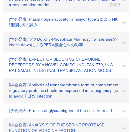
transplantation model
2006
[学会発表] Plasminogen activator inhibiyor type 2によるNK
細胞制御の試み
[学会発表] ブタDolichy-Phosphate Mannosyltransferaseの
knock downによるPERV感染性への影響
[学会発表] EFFECT OF BLOCKING CHEMOKINE
RECEPTORS BY A NOVEL COMPOUND, TAK-779, IN A
RAT SMALL INTESTINAL TRANSPLANTATION MODEL
[学会発表] Analysis of transmembrane form of complement
regulatory proteins should be expressed in transgenic pigs
to avoid PERV infection
[学会発表] Profiles of glycoantigens of the cells from a-1
[学会発表] ANALYSIS OF THE SERINE PROTEASE
FUNCTION OF PORCINE FACTOR I