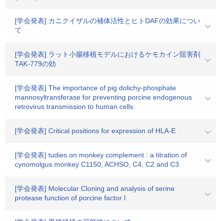
[学会発表] カニクイザルの補体活性とヒトDAFの効果につい
て
[学会発表] ラット小腸移植モデルにおけるケモカイン阻害剤
TAK-779の効
[学会発表] The importance of pig dolichy-phosphate
mannosyltransferase for preventing porcine endogenous
retrovirus transmission to human cells
[学会発表] Critical positions for expression of HLA-E
[学会発表] tudies on monkey complement : a titration of
cynomolgus monkey C1150, ACHSO, C4, C2 and C3
[学会発表] Molecular Cloning and analysis of serine
protease function of porcine factor I