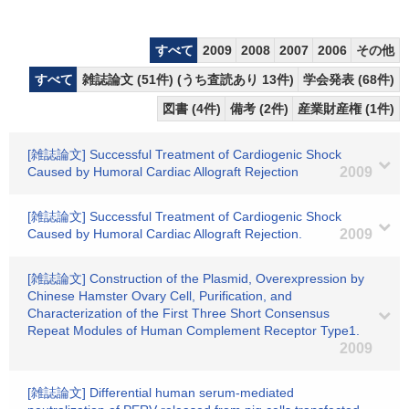
すべて
2009
2008
2007
2006
その他
すべて
雑誌論文 (51件) (うち査読あり 13件)
学会発表 (68件)
図書 (4件)
備考 (2件)
産業財産権 (1件)
[雑誌論文] Successful Treatment of Cardiogenic Shock
Caused by Humoral Cardiac Allograft Rejection
2009
[雑誌論文] Successful Treatment of Cardiogenic Shock
Caused by Humoral Cardiac Allograft Rejection.
2009
[雑誌論文] Construction of the Plasmid, Overexpression by
Chinese Hamster Ovary Cell, Purification, and
Characterization of the First Three Short Consensus
Repeat Modules of Human Complement Receptor Type1.
2009
[雑誌論文] Differential human serum-mediated