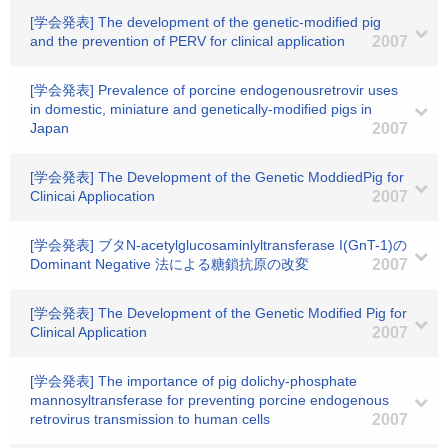
[学会発表] The development of the genetic-modified pig
and the prevention of PERV for clinical application
2007
[学会発表] Prevalence of porcine endogenousretrovir uses
in domestic, miniature and genetically-modified pigs in
Japan
2007
[学会発表] The Development of the Genetic ModdiedPig for
Clinicai Appliocation
2007
[学会発表] ブタN-acetylglucosaminlyltransferase I(GnT-1)の
Dominant Negative 法による糖鎖抗原の改変
2007
[学会発表] The Development of the Genetic Modified Pig for
Clinical Application
2007
[学会発表] The importance of pig dolichy-phosphate
mannosyltransferase for preventing porcine endogenous
retrovirus transmission to human cells
2007