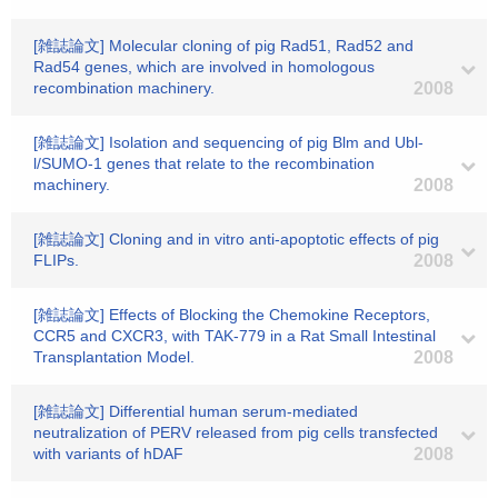
[雑誌論文] Molecular cloning of pig Rad51, Rad52 and
Rad54 genes, which are involved in homologous
recombination machinery.
2008
[雑誌論文] Isolation and sequencing of pig Blm and Ubl-
l/SUMO-1 genes that relate to the recombination
machinery.
2008
[雑誌論文] Cloning and in vitro anti-apoptotic effects of pig
FLIPs.
2008
[雑誌論文] Effects of Blocking the Chemokine Receptors,
CCR5 and CXCR3, with TAK-779 in a Rat Small Intestinal
Transplantation Model.
2008
[雑誌論文] Differential human serum-mediated
neutralization of PERV released from pig cells transfected
with variants of hDAF
2008