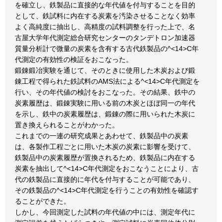
を確立し、鉄製品に直接的な年代値を付与することを目的
として、鉄試料に内在する炭素を汚染させることなく効率
よく高純度に抽出し、高精度の試料調整を行った上で、名
古屋大学年代測定総合研究センターのタンデトロン加速器
質量分析計で微量の炭素を含有する古代鉄製品の^<14>C年
代測定の有効性の検証をおこなった。
鍛錬鍛冶実験を通じて、そのときに使用した木炭および鍛
錬工程で得られた鉄試料のAMS法による^<14>C年代測定を
行い、その年代値の検討をおこなった。その結果、鉄中の
炭素履歴は、鍛錬実験に用いる前の木炭とほぼ同一の年代
を示し、鉄中の炭素履歴は、鍛錬の際に用いられた木炭に
置き換えられることがわかった。
これまでの一連の研究成果とあわせて、鉄製品中の炭素
は、各製作工程ごとに用いた木炭の炭素に影響を受けて、
鉄製品中の炭素履歴が置換されるため、鉄製品に内在する
炭素を抽出して^<14>C年代測定をおこなうことにより、古
代の鉄製品に直接的に年代を付与することが可能であり、
その鉄製品の^<14>C年代測定を行うことの有効性を確認す
ることができた。
しかし、今回測定した試料の年代値の中には、測定年代に