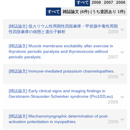
すべて
2008
2007
2006
すべて
雑誌論文 (6件) (うち査読あり 1件)
[雑誌論文] 低カリウム性周期性四肢麻痺・甲状腺中毒性周期
性四肢麻痺の病態と遺伝子解析
2008
[雑誌論文] Muscle membrane excitability after exercise in
thyrotoxic periodic paralysis and thyrotoxicosis without
periodic paralysis.
2007
[雑誌論文] Immune-mediated potassium channelopathies.
2006
[雑誌論文] Early clinical signs and imaging findings in
Gerstmann-Straussler-Scheinker syndrome (Pro102Leu).
2006
[雑誌論文] Mechanomyographic determination of post-
activation potentiation in myopathies.
2006