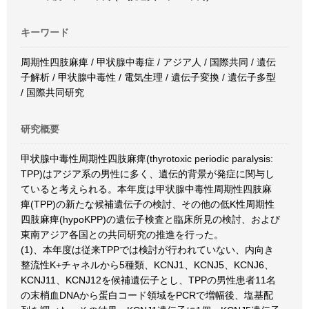
キーワード
周期性四肢麻痺 / 甲状腺中毒症 / アジア人 / 国際共同 / 遺伝
子解析 / 甲状腺中毒性 / 電気生理 / 遺伝子変換 / 遺伝子多型
/ 国際共同研究
研究概要
甲状腺中毒性周期性四肢麻痺(thyrotoxic periodic paralysis:
TPP)はアジア系の男性に多く、遺伝的背景が発症に関与し
ていると考えられる。本年度は甲状腺中毒性周期性四肢麻
痺(TPP)の新たな候補遺伝子の検討、その他の低K性周期性
四肢麻痺(hypoKPP)の遺伝子検査と臨床所見の検討、および
東南アジア各国との共同研究の推進を行った。
(1)、本年度は従来TPPでは検討が行われていない、内向き
整流性K+チャネルから5種類、KCNJ1、KCNJ5、KCNJ6、
KCNJ11、KCNJ12を候補遺伝子とし、TPPの男性患者11名
の末梢血DNAから蛋白コード領域をPCRで増幅後、塩基配