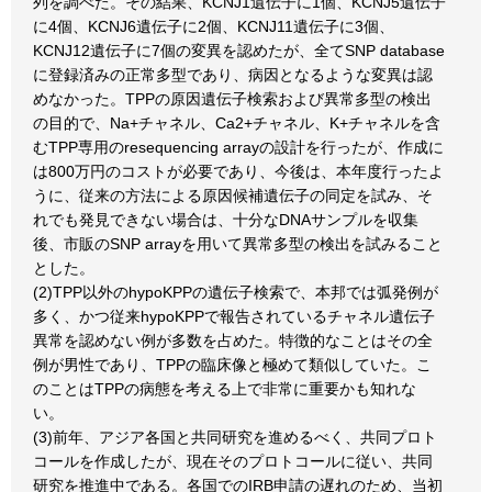
列を調べた。その結果、KCNJ1遺伝子に1個、KCNJ5遺伝子
に4個、KCNJ6遺伝子に2個、KCNJ11遺伝子に3個、
KCNJ12遺伝子に7個の変異を認めたが、全てSNP database
に登録済みの正常多型であり、病因となるような変異は認
めなかった。TPPの原因遺伝子検索および異常多型の検出
の目的で、Na+チャネル、Ca2+チャネル、K+チャネルを含
むTPP専用のresequencing arrayの設計を行ったが、作成に
は800万円のコストが必要であり、今後は、本年度行ったよ
うに、従来の方法による原因候補遺伝子の同定を試み、そ
れでも発見できない場合は、十分なDNAサンプルを収集
後、市販のSNP arrayを用いて異常多型の検出を試みること
とした。
(2)TPP以外のhypoKPPの遺伝子検索で、本邦では弧発例が
多く、かつ従来hypoKPPで報告されているチャネル遺伝子
異常を認めない例が多数を占めた。特徴的なことはその全
例が男性であり、TPPの臨床像と極めて類似していた。こ
のことはTPPの病態を考える上で非常に重要かも知れな
い。
(3)前年、アジア各国と共同研究を進めるべく、共同プロト
コールを作成したが、現在そのプロトコールに従い、共同
研究を推進中である。各国でのIRB申請の遅れのため、当初