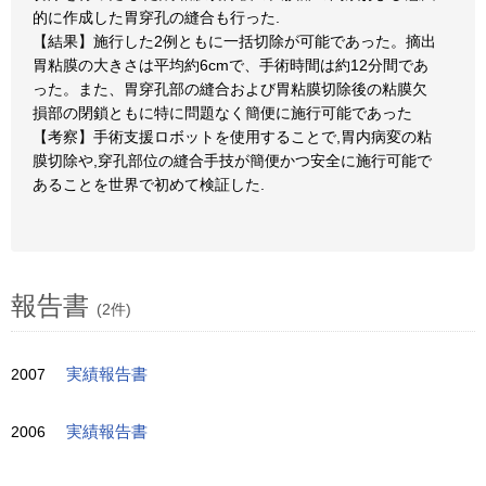
的に作成した胃穿孔の縫合も行った.
【結果】施行した2例ともに一括切除が可能であった。摘出
胃粘膜の大きさは平均約6cmで、手術時間は約12分間であ
った。また、胃穿孔部の縫合および胃粘膜切除後の粘膜欠
損部の閉鎖ともに特に問題なく簡便に施行可能であった
【考察】手術支援ロボットを使用することで,胃内病変の粘
膜切除や,穿孔部位の縫合手技が簡便かつ安全に施行可能で
あることを世界で初めて検証した.
報告書
(2件)
2007
実績報告書
2006
実績報告書