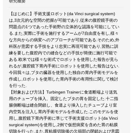
研究概要
【はじめに】手術支援ロボット(da Vinci surgical system)
は,3次元的な空間の把握が可能であり,従来の腹腔鏡手術の
問題点の1つであった手術野の立体的な認識を可能にしてい
る.また,実際に手術を施行するアームが7自由度を有し,様々
な方向からの病変へのアプローチが可能である.そのため,外
科医が意図する手技をより忠実に再現可能であり,習熟に訓
練を要した腹腔内での縫合などの手技が簡便に施行可能で
ある.欧米では様々な術式でロボットを使用した報告が見ら
れるが,腹腔鏡下胃内手術にロボットを使用した報告はない.
今回我々は,ブタの臓器を使用した独自の胃内手術モデルを
作成し,ロボットを使用した胃内手術の有用性に関して検討
を行った.
【対象および方法】Turbingen Trainerに食道断端より送気
用のチューブを挿入、固定したブタの胃を固定した.十二指
腸側断端は縫合閉鎖し、食道より挿入したチューブより室
内空気を注入し胃内手術モデルを作成した.このモデルを使
用し,腹腔鏡下胃内手術に準じて手術支援ロボット(da Vinci
surgical system)を使用し,2例で仮想病変を含めた胃の粘膜
切除を行った.また,胃粘膜切除後の欠損部の閉鎖および意図