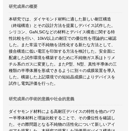
研究成果の概要
本研究では、ダイヤモンド材料に適した新しい耐圧構造
（終端構造）とその設計方法を提案しデバイス試作した。
シリコン、GaN,SiCなどの材料とデバイス構造に関する特
性比較を行い、10kV以上の耐圧での優位性を理論的に確認
した。また常温で不純物を活性化する新たな方法として、
接合構造に低い電圧を印加する方法を検討した。安全面に
配慮した試作環境を構築するために不純物ガス系はトリメ
チル系のガスに変更した。またP型、N型、真性半導体の三
種類の半導体層を形成できるように別々の成膜装置を導入
した。構築した上記環境での短結晶成膜によりデバイスを
試作し電気評価を行った。
研究成果の学術的意義や社会的意義
ダイヤモンド材料による高耐圧デバイスの特性を他のパワ
ー半導体材料と理論比較することで、その優位性を確認し
た。その際問題となる不純物の活性化について新しいアイ
デアを提案した。本研究で提案した評価用デバイス構造は