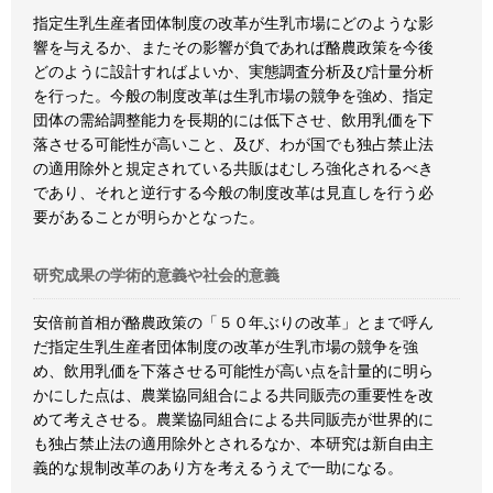
指定生乳生産者団体制度の改革が生乳市場にどのような影
響を与えるか、またその影響が負であれば酪農政策を今後
どのように設計すればよいか、実態調査分析及び計量分析
を行った。今般の制度改革は生乳市場の競争を強め、指定
団体の需給調整能力を長期的には低下させ、飲用乳価を下
落させる可能性が高いこと、及び、わが国でも独占禁止法
の適用除外と規定されている共販はむしろ強化されるべき
であり、それと逆行する今般の制度改革は見直しを行う必
要があることが明らかとなった。
研究成果の学術的意義や社会的意義
安倍前首相が酪農政策の「５０年ぶりの改革」とまで呼ん
だ指定生乳生産者団体制度の改革が生乳市場の競争を強
め、飲用乳価を下落させる可能性が高い点を計量的に明ら
かにした点は、農業協同組合による共同販売の重要性を改
めて考えさせる。農業協同組合による共同販売が世界的に
も独占禁止法の適用除外とされるなか、本研究は新自由主
義的な規制改革のあり方を考えるうえで一助になる。