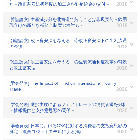
た－改正畜安法初年度の加工原料乳補給金の交付－
2018
[雑誌論文] 生産減少分を北海道で賄うことは非現実的－飲用
乳向けの新たな補給金制度の検討も－
2018
[雑誌論文] 改正畜安法を考える ④改正畜安法下の生乳流通
の今後
2018
[雑誌論文] 改正畜安法を考える ③生乳流通制度改革の背景
と改正畜安法
2018
[学会発表] The Impact of HPAI on International Poultry
Trade
2020
[学会発表] 選択実験によるフェアトレードの消費者選好分析
－情報提供と支払意思額の関係－
2020
[学会発表] 日本におけるCSAに対する消費者の支払意思額の
測定－混合ロジットモデルによる推計－
2020