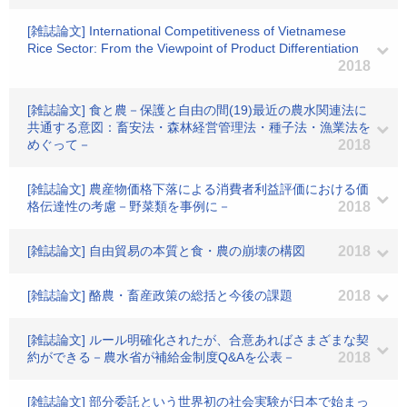
[雑誌論文] International Competitiveness of Vietnamese
Rice Sector: From the Viewpoint of Product Differentiation
2018
[雑誌論文] 食と農－保護と自由の間(19)最近の農水関連法に
共通する意図：畜安法・森林経営管理法・種子法・漁業法を
めぐって－
2018
[雑誌論文] 農産物価格下落による消費者利益評価における価
格伝達性の考慮－野菜類を事例に－
2018
[雑誌論文] 自由貿易の本質と食・農の崩壊の構図
2018
[雑誌論文] 酪農・畜産政策の総括と今後の課題
2018
[雑誌論文] ルール明確化されたが、合意あればさまざまな契
約ができる－農水省が補給金制度Q&Aを公表－
2018
[雑誌論文] 部分委託という世界初の社会実験が日本で始まっ