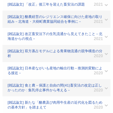
[雑誌論文] 「改正」後三年を迎えた畜安法の課題
2021
[雑誌論文] 酪農経営のレジリエンス確保に向けた産地の取り
組み－北海道・大樹町農業協同組合を事例に－
2021
[雑誌論文] 改正畜安法下の生乳流通から見えてきたこと－北
海道からの視点－
2021
[雑誌論文] 双方寡占モデルによる青果物流通の競争構造の分
析
2020
[雑誌論文] 日本産ながいも産地の輸出行動－推測的変動によ
る接近－
2020
[雑誌論文] 食と農－保護と自由の間(41)畜安法の改定は正し
かったのか : 集乳停止事件から考える－
2020
[雑誌論文] 新たな「酪農及び肉用牛生産の近代化を図るため
の基本方針」を踏まえて
2020