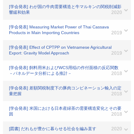
[学会発表] わが国の牛肉需要構造と牛マルキンの関税削減影
響緩和効果
2020
[学会発表] Measuring Market Power of Thai Cassava
Products in Main Importing Countries
2019
[学会発表] Effect of CPTPP on Vietnamese Agricultural
Export: Gravity Model Approach
2019
[学会発表] 飼料用米およびWCS用稲の作付面積の反応関数
－パネルデータ分析による推計－
2018
[学会発表] 差額関税制度下の豚肉コンビネーション輸入の定
量把握
2018
[学会発表] 米国における日本産緑茶の需要構造変化とその要
因
2018
[図書] だれもが豊かに暮らせる社会を編み直す
2020