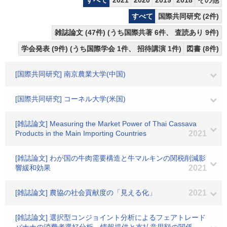
すべて
2021
2020
2019
2018
その他
すべて
国際共同研究 (2件)
雑誌論文 (47件) (うち国際共著 6件、 査読あり 9件)
学会発表 (9件) (うち国際学会 1件、 招待講演 1件)
図書 (8件)
[国際共同研究] 南京農業大学(中国)
[国際共同研究] コーネル大学(米国)
[雑誌論文] Measuring the Market Power of Thai Cassava
Products in the Main Importing Countries
2021
[雑誌論文] わが国の牛肉需要構造と牛マルキンの関税削減影
響緩和効果
2021
[雑誌論文] 農協の社会貢献度の「見える化」
2021
[雑誌論文] 選択型コンジョイント分析によるフェアトレード