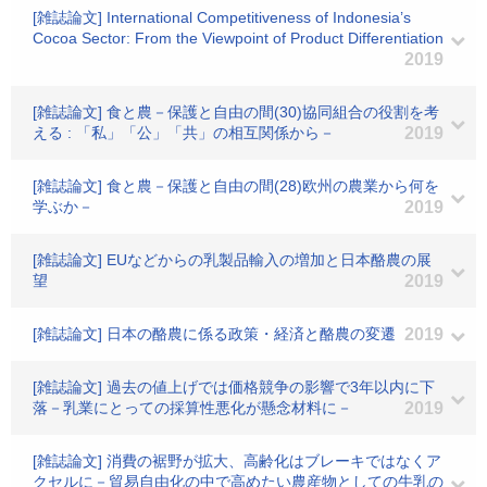
[雑誌論文] International Competitiveness of Indonesia’s
Cocoa Sector: From the Viewpoint of Product Differentiation
2019
[雑誌論文] 食と農－保護と自由の間(30)協同組合の役割を考
える : 「私」「公」「共」の相互関係から－
2019
[雑誌論文] 食と農－保護と自由の間(28)欧州の農業から何を
学ぶか－
2019
[雑誌論文] EUなどからの乳製品輸入の増加と日本酪農の展
望
2019
[雑誌論文] 日本の酪農に係る政策・経済と酪農の変遷
2019
[雑誌論文] 過去の値上げでは価格競争の影響で3年以内に下
落－乳業にとっての採算性悪化が懸念材料に－
2019
[雑誌論文] 消費の裾野が拡大、高齢化はブレーキではなくア
クセルに－貿易自由化の中で高めたい農産物としての牛乳の