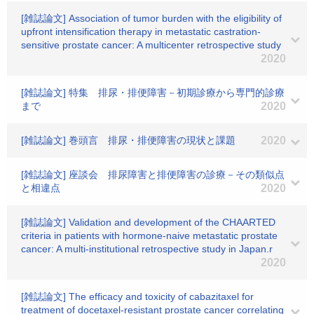
[雑誌論文] Association of tumor burden with the eligibility of
upfront intensification therapy in metastatic castration‐
sensitive prostate cancer: A multicenter retrospective study
2020
[雑誌論文] 特集 排尿・排便障害－初期診療から専門的診療
まで
2020
[雑誌論文] 巻頭言 排尿・排便障害の現状と課題
2020
[雑誌論文] 座談会 排尿障害と排便障害の診療－その類似点
と相違点
2020
[雑誌論文] Validation and development of the CHAARTED
criteria in patients with hormone-naive metastatic prostate
cancer: A multi-institutional retrospective study in Japan.r
2020
[雑誌論文] The efficacy and toxicity of cabazitaxel for
treatment of docetaxel-resistant prostate cancer correlating