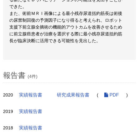
できた。
また、術前ＭＲＩ画像による最小残存尿道括約筋長は術後
の尿禁制回復の予測因子になり得ると考えられ、ロボット
支援下前立腺全摘術の機能的アウトカムを改善させるため
に前立腺癌患者が治療を選択する際に最小残存尿道括約筋
長が臨床決断に活用できる可能性を見出した。
報告書
(4件)
2020
実績報告書
研究成果報告書
(
PDF
)
2019
実績報告書
2018
実績報告書