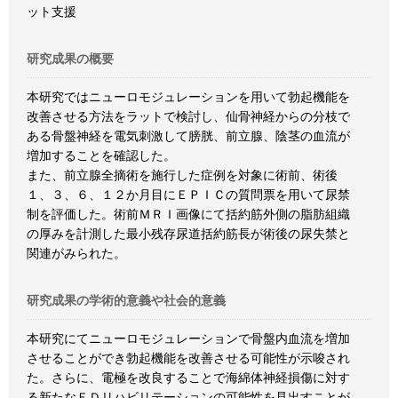
ット支援
研究成果の概要
本研究ではニューロモジュレーションを用いて勃起機能を
改善させる方法をラットで検討し、仙骨神経からの分枝で
ある骨盤神経を電気刺激して膀胱、前立腺、陰茎の血流が
増加することを確認した。
また、前立腺全摘術を施行した症例を対象に術前、術後
１、３、６、１２か月目にＥＰＩＣの質問票を用いて尿禁
制を評価した。術前ＭＲＩ画像にて括約筋外側の脂肪組織
の厚みを計測した最小残存尿道括約筋長が術後の尿失禁と
関連がみられた。
研究成果の学術的意義や社会的意義
本研究にてニューロモジュレーションで骨盤内血流を増加
させることができ勃起機能を改善させる可能性が示唆され
た。さらに、電極を改良することで海綿体神経損傷に対す
る新たなＥＤリハビリテーションの可能性を見出すことが