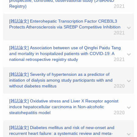
prospective, controlled, observational study (J-BRAND
Registry)
2021
[雑誌論文] Enterohepatic Transcription Factor CREB3L3
Protects Atherosclerosis via SREBP Competitive Inhibition
2021
[雑誌論文] Association between use of Qingfei Paidu Tang
and mortality in hospitalized patients with COVID-19: A
national retrospective registry study
2021
[雑誌論文] Severity of hypertension as a predictor of
initiation of dialysis among study participants with and
without diabetes mellitus
2020
[雑誌論文] Oxidative stress and Liver X Receptor agonist
induce hepatocellular carcinoma in Non‐alcoholic
steatohepatitis model
2020
[雑誌論文] Diabetes mellitus and risk of new-onset and
recurrent heart failure: a systematic review and meta-