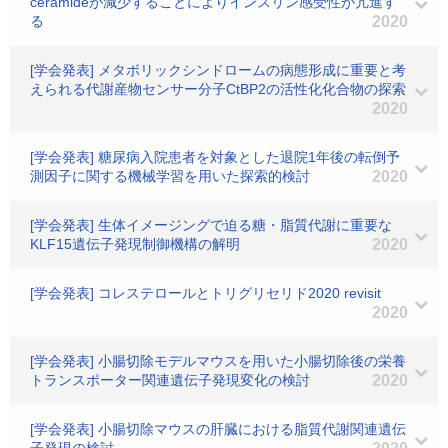
ceramideが減少することによりインスリン感受性が亢進す
る
2020
[学会発表] メタボリックシンドロームの病態形成に重要と考
えられる代謝産物センサー分子CtBP2の活性化化合物の探索
2020
[学会発表] 糖尿病入院患者を対象とした退院1年後の転倒予
測因子に関する機械学習を用いた探索的検討
2020
[学会発表] 生体イメージングで迫る糖・脂質代謝に重要な
KLF15遺伝子発現制御機構の解明
2020
[学会発表] コレステロールとトリグリセリド2020 revisit
2020
[学会発表] 小腸切除モデルマウスを用いた小腸切除後の栄養
トランスポーター関連遺伝子発現変化の検討
2020
[学会発表] 小腸切除マウスの肝臓における脂質代謝関連遺伝