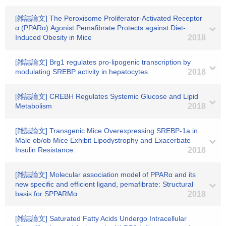
[雑誌論文] The Peroxisome Proliferator-Activated Receptor
α (PPARα) Agonist Pemafibrate Protects against Diet-
Induced Obesity in Mice
2018
[雑誌論文] Brg1 regulates pro-lipogenic transcription by
modulating SREBP activity in hepatocytes
2018
[雑誌論文] CREBH Regulates Systemic Glucose and Lipid
Metabolism
2018
[雑誌論文] Transgenic Mice Overexpressing SREBP-1a in
Male ob/ob Mice Exhibit Lipodystrophy and Exacerbate
Insulin Resistance.
2018
[雑誌論文] Molecular association model of PPARα and its
new specific and efficient ligand, pemafibrate: Structural
basis for SPPARMα
2018
[雑誌論文] Saturated Fatty Acids Undergo Intracellular