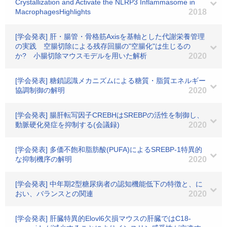
Crystallization and Activate the NLRP3 Inflammasome in
MacrophagesHighlights
2018
[学会発表] 肝・腸管・骨格筋Axisを基軸とした代謝栄養管理
の実践 空腸切除による残存回腸の"空腸化"は生じるの
か? 小腸切除マウスモデルを用いた解析
2020
[学会発表] 糖鎖認識メカニズムによる糖質・脂質エネルギー
協調制御の解明
2020
[学会発表] 腸肝転写因子CREBHはSREBPの活性を制御し、
動脈硬化発症を抑制する(会議録)
2020
[学会発表] 多価不飽和脂肪酸(PUFA)によるSREBP-1特異的
な抑制機序の解明
2020
[学会発表] 中年期2型糖尿病者の認知機能低下の特徴と、に
おい、バランスとの関連
2020
[学会発表] 肝臓特異的Elovl6欠損マウスの肝臓ではC18-