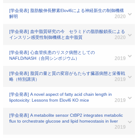
[学会発表] 脂肪酸伸長酵素Elovl6による神経新生の制御機構
解明
2020
[学会発表] 血中脂質研究の今 セラミドの脂肪酸鎖長による
インスリン感受性制御機構と血中脂質
2020
[学会発表] 心血管疾患のリスク病態としての
NAFLD/NASH（合同シンポジウム）
2019
[学会発表] 脂質の量と質の変容がもたらす臓器病態と栄養戦
略（特別講演）
2019
[学会発表] A novel aspect of fatty acid chain length in
lipotoxicity: Lessons from Elovl6 KO mice
2019
[学会発表] A metabolite sensor CtBP2 integrates metabolic
flux to orchestrate glucose and lipid homeostasis in liver
2019