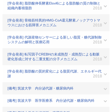
[学会発表] 脂肪酸伸長酵素Elovl6による脂肪酸の質の制御と
組織内蓄積脂肪
2018
[学会発表] 骨格筋特異的HMG-CoA還元酵素ノックアウトマ
ウスにおける筋障害メカニズム
2018
[学会発表] 代謝産物センサーによる新しい脂質・糖代謝制御
システムの解明と医療応用
2018
[学会発表] 転写因子CREBHの未成熟型・成熟型による動脈
硬化形成に対する二重支配の分子メカニズム
2018
[学会発表] 脂肪酸の質的変化による脂質代謝、エネルギー代
謝
2018
[備考] 筑波大学 内分泌代謝・糖尿病内科
[備考] 筑波大学 医学医療系 内分泌代謝・糖尿病内科