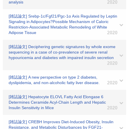
analysis
2020
[雑誌論文] Srebp-1c/Fgf21/Pgc-1α Axis Regulated by Leptin
Signaling in Adipocytes?Possible Mechanism of Caloric
Restriction-Associated Metabolic Remodeling of White
Adipose Tissue
2020
[雑誌論文] Deciphering genetic signatures by whole exome
sequencing in a case of co-prevalence of severe renal
hypouricemia and diabetes with impaired insulin secretion
2020
[雑誌論文] A new perspective on type 2 diabetes,
dyslipidemia, and non-alcoholic fatty liver disease.
2020
[雑誌論文] Hepatocyte ELOVL Fatty Acid Elongase 6
Determines Ceramide Acyl‐Chain Length and Hepatic
Insulin Sensitivity in Mice
2020
[雑誌論文] CREBH Improves Diet-Induced Obesity, Insulin
Resistance, and Metabolic Disturbances by FGF21-