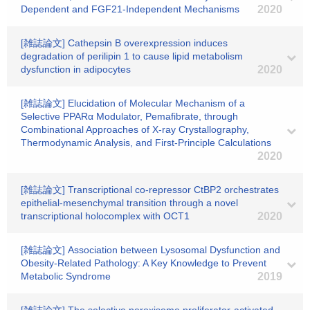
Dependent and FGF21-Independent Mechanisms
2020
[雑誌論文] Cathepsin B overexpression induces
degradation of perilipin 1 to cause lipid metabolism
dysfunction in adipocytes
2020
[雑誌論文] Elucidation of Molecular Mechanism of a
Selective PPARα Modulator, Pemafibrate, through
Combinational Approaches of X-ray Crystallography,
Thermodynamic Analysis, and First-Principle Calculations
2020
[雑誌論文] Transcriptional co-repressor CtBP2 orchestrates
epithelial-mesenchymal transition through a novel
transcriptional holocomplex with OCT1
2020
[雑誌論文] Association between Lysosomal Dysfunction and
Obesity-Related Pathology: A Key Knowledge to Prevent
Metabolic Syndrome
2019