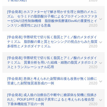
子発現の検討
2020
[学会発表] ホスファターゼで解き明かす生理と病態のメカニ
ズム セラミドの脂肪酸分子種によるプロテインホスファタ
ーゼ2Aの活性制御機構 脂肪酸伸長酵素Elovl6の重要性とイ
ンスリン感受性における意義
2020
[学会発表] 学際研究で切り拓く脂質とアミノ酸のメタボダイ
ナミズム 脂肪酸の量と質とセンシングの視点からみた脂質
多様性とメタボダイナミズム
2020
[学会発表] 学際研究で切り拓く脂質とアミノ酸のメタボダイ
ナミズム 質量分析を用いた組織・細胞の脂質メタボロミク
スとトランスレーショナル応用
2020
[学会発表] 患側と考えられた副腎摘出後も改善が無く治療に
苦慮した副腎髄質過形成の一例
2020
[学会発表] 成人後の治療自己中断中に糖尿病を契機に指摘さ
れた、POUF1/PIT-1遺伝子異常によると考えられる複合型
下垂体機能低下症の一例
2020