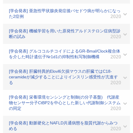
[学会発表] 亜急性甲状腺炎発症後バセドウ病が明らかになっ
た2症例
2020
[学会発表] 機械学習を用いた原発性アルドステロン症病型診
断の試み
2020
[学会発表] グルココルチコイドによるGR-Bmal/Clock複合体
を介した時計遺伝子Nr1d1の抑制性転写制御機構
2020
[学会発表] 肝臓特異的Elovl6欠損マウスの肝臓ではC18-
ceramideが減少することによりインスリン感受性が亢進す
る
2020
[学会発表] 栄養環境センシングと制御(の分子基盤) 代謝産
物センサー分子CtBP2を中心とした新しい代謝制御システム
の同定
2020
[学会発表] 動脈硬化とNAFLD共通病態を脂質代謝からみつ
める
2020