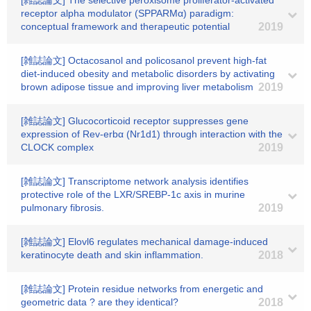
[雑誌論文] The selective peroxisome proliferator-activated
receptor alpha modulator (SPPARMα) paradigm:
conceptual framework and therapeutic potential
2019
[雑誌論文] Octacosanol and policosanol prevent high-fat
diet-induced obesity and metabolic disorders by activating
brown adipose tissue and improving liver metabolism
2019
[雑誌論文] Glucocorticoid receptor suppresses gene
expression of Rev-erbα (Nr1d1) through interaction with the
CLOCK complex
2019
[雑誌論文] Transcriptome network analysis identifies
protective role of the LXR/SREBP-1c axis in murine
pulmonary fibrosis.
2019
[雑誌論文] Elovl6 regulates mechanical damage-induced
keratinocyte death and skin inflammation.
2018
[雑誌論文] Protein residue networks from energetic and
geometric data ? are they identical?
2018