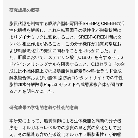
研究成果の概要
脂質代謝を制御する膜結合型転写因子SREBPとCREBHの活
性化機構を解析し、これら転写因子の活性化が栄養状態に
よりダイナミックに変化すること、SREBP-CREBH間のタ
ンパク相互作用があること、この分子機序が脂質異常症お
よび動脈硬化症の発症に関わることを明らかにした。ま
た、肝臓において、ステアリン酸（C18:0）を有するセラミ
ドがインスリンシグナルを阻害すること、C18セラミドの合
成には小胞体膜上での脂肪酸伸長酵素Elovl6-セラミド合成
酵素複合体および小胞体-脂肪滴コンタクトサイトでの中性
脂肪加水分解酵素Pnpla3-セラミド合成酵素複合体が関与す
ることを明らかにした。
研究成果の学術的意義や社会的意義
本研究によって、脂質制御による生体機能と病態の分子機
序を、オルガネラレベルでの脂質の量と質の変化として捉
え、その構造も含めた破綻（オルガネラ脂肪毒性）が病態