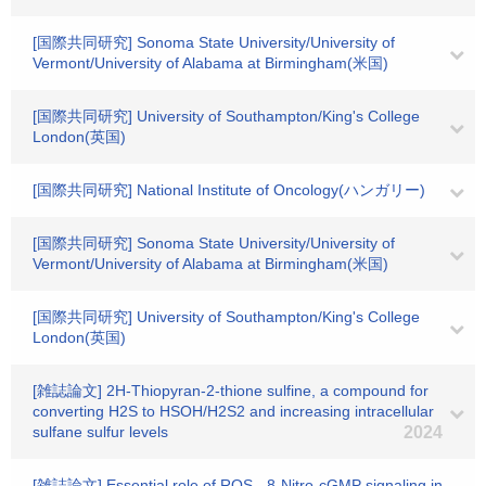
[国際共同研究] Sonoma State University/University of
Vermont/University of Alabama at Birmingham(米国)
[国際共同研究] University of Southampton/King's College
London(英国)
[国際共同研究] National Institute of Oncology(ハンガリー)
[国際共同研究] Sonoma State University/University of
Vermont/University of Alabama at Birmingham(米国)
[国際共同研究] University of Southampton/King's College
London(英国)
[雑誌論文] 2H-Thiopyran-2-thione sulfine, a compound for
converting H2S to HSOH/H2S2 and increasing intracellular
sulfane sulfur levels
2024
[雑誌論文] Essential role of ROS - 8-Nitro-cGMP signaling in