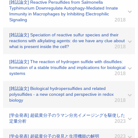
[雑誌論文] Reactive Persulfides from Salmonella
Typhimurium Downregulate Autophagy-Mediated Innate
Immunity in Macrophages by Inhibiting Electrophilic
Signaling
2018
[雑誌論文] Speciation of reactive sulfur species and their
reactions with alkylating agents: do we have any clue about
what is present inside the cell?
2018
[雑誌論文] The reaction of hydrogen sulfide with disulfides:
formation of a stable trisulfide and implications for biological
systems
2018
[雑誌論文] Biological hydropersulfides and related
polysulfides - a new concept and perspective in redox
biology
2018
[学会発表] 超硫黄分子のラマン分光イメージングを駆使した
定量分析
2023
[学会発表] 超硫黄分子の発見と生理機能の解明
2023