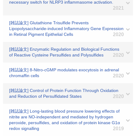
necessary switch for NLRP3 inflammasome activation.
2021
[雑誌論文] Glutathione Trisulfide Prevents
Lipopolysaccharide-induced Inflammatory Gene Expression
in Retinal Pigment Epithelial Cells
2020
[雑誌論文] Enzymatic Regulation and Biological Functions
of Reactive Cysteine Persulfides and Polysulfides
2020
[雑誌論文] 8-Nitro-cGMP modulates exocytosis in adrenal
chromaffin cells
2020
[雑誌論文] Control of Protein Function Through Oxidation
and Reduction of Persulfidated States
2020
[雑誌論文] Long-lasting blood pressure lowering effects of
nitrite are NO-independent and mediated by hydrogen
peroxide, persulfides, and oxidation of protein kinase G1α
redox signalling
2019