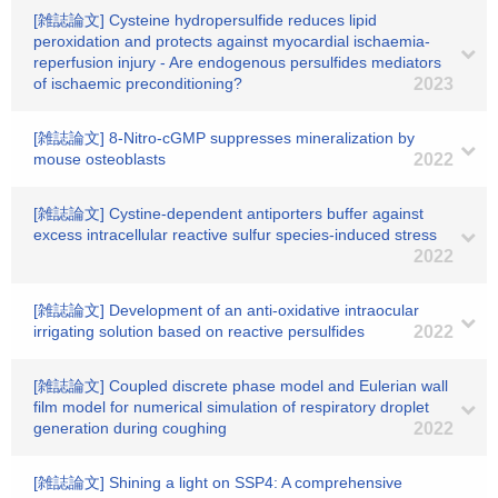
[雑誌論文] Cysteine hydropersulfide reduces lipid
peroxidation and protects against myocardial ischaemia-
reperfusion injury - Are endogenous persulfides mediators
of ischaemic preconditioning?
2023
[雑誌論文] 8-Nitro-cGMP suppresses mineralization by
mouse osteoblasts
2022
[雑誌論文] Cystine-dependent antiporters buffer against
excess intracellular reactive sulfur species-induced stress
2022
[雑誌論文] Development of an anti-oxidative intraocular
irrigating solution based on reactive persulfides
2022
[雑誌論文] Coupled discrete phase model and Eulerian wall
film model for numerical simulation of respiratory droplet
generation during coughing
2022
[雑誌論文] Shining a light on SSP4: A comprehensive