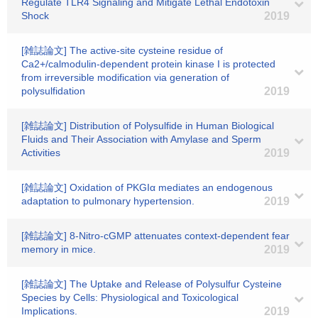
Regulate TLR4 Signaling and Mitigate Lethal Endotoxin
Shock
2019
[雑誌論文] The active-site cysteine residue of
Ca2+/calmodulin-dependent protein kinase I is protected
from irreversible modification via generation of
polysulfidation
2019
[雑誌論文] Distribution of Polysulfide in Human Biological
Fluids and Their Association with Amylase and Sperm
Activities
2019
[雑誌論文] Oxidation of PKGIα mediates an endogenous
adaptation to pulmonary hypertension.
2019
[雑誌論文] 8-Nitro-cGMP attenuates context-dependent fear
memory in mice.
2019
[雑誌論文] The Uptake and Release of Polysulfur Cysteine
Species by Cells: Physiological and Toxicological
Implications.
2019