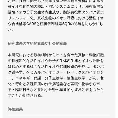
んだ。独自に開発した高感度タンデム質量分析計による各
種イオウ化合物の検出・同定システムにより、種横断的な
活性イオウ分子の生体内生成や、翻訳共役型タンパク質ポ
リスルフィド化、真核生物のイオウ呼吸における活性イオ
ウ合成酵素CARSと硫黄代謝酵素SQRの関与を明らかにし
た。
研究成果の学術的意義や社会的意義
本研究における原核細胞からヒトを含めた真核・動物細胞
の種横断的な活性イオウ分子の生体内生成とイオウ呼吸を
はじめとする様々な活性イオウ代謝経路の発見は、タンパ
ク質科学、ケミカルバイオロジー、レドックスバイオロジ
ー、エネルギー代謝、分子生物学、細胞生物学、がん、老
化・寿命と各種疾病の分子病態論など基礎生物学から医
学・臨床科学など多彩な分野へ革新的な波及効果をもたら
すことが期待される。
評価結果