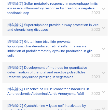
[雑誌論文] Sulfur metabolic response in macrophage limits
excessive inflammatory response by creating a negative
feedback loop.
2023
[雑誌論文] Supersulphides provide airway protection in viral
and chronic lung diseases
2023
[雑誌論文] Glutathione trisulfide prevents
lipopolysaccharide-induced retinal inflammation via
inhibition of proinflammatory cytokine production in glial
cells
2023
[雑誌論文] Development of methods for quantitative
determination of the total and reactive polysulfides:
Reactive polysulfide profiling in vegetables
2023
[雑誌論文] Presence of <i>Helicobacter cinaedi</i> in
Atherosclerotic Abdominal Aortic Aneurysmal Wall
2023
[雑誌論文] Cystathionine γ-lyase self-inactivates by