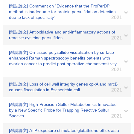
[雑誌論文] Comment on “Evidence that the ProPerDP
method is inadequate for protein persulfidation detection
due to lack of specificity”.
2021
[雑誌論文] Antioxidative and anti-inflammatory actions of
reactive cysteine persulfides
2021
[雑誌論文] On-tissue polysulfide visualization by surface-
enhanced Raman spectroscopy benefits patients with
ovarian cancer to predict post-operative chemosensitivity
2021
[雑誌論文] Loss of cell wall integrity genes cpxA and mrcB
causes flocculation in Escherichia coli
2021
[雑誌論文] High-Precision Sulfur Metabolomics Innovated
by a New Specific Probe for Trapping Reactive Sulfur
Species
2021
[雑誌論文] ATP exposure stimulates glutathione efflux as a