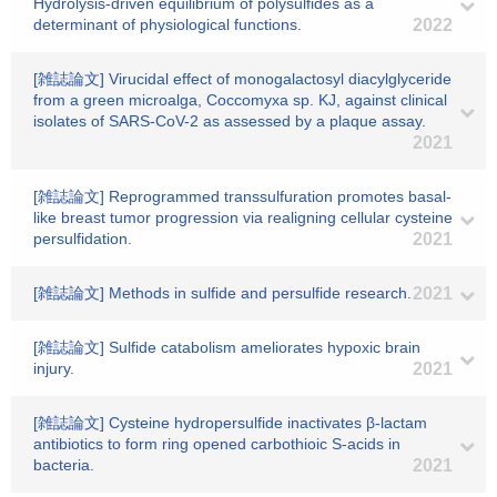
Hydrolysis-driven equilibrium of polysulfides as a
determinant of physiological functions.
2022
[雑誌論文] Virucidal effect of monogalactosyl diacylglyceride
from a green microalga, Coccomyxa sp. KJ, against clinical
isolates of SARS-CoV-2 as assessed by a plaque assay.
2021
[雑誌論文] Reprogrammed transsulfuration promotes basal-
like breast tumor progression via realigning cellular cysteine
persulfidation.
2021
[雑誌論文] Methods in sulfide and persulfide research.
2021
[雑誌論文] Sulfide catabolism ameliorates hypoxic brain
injury.
2021
[雑誌論文] Cysteine hydropersulfide inactivates β-lactam
antibiotics to form ring opened carbothioic S-acids in
bacteria.
2021