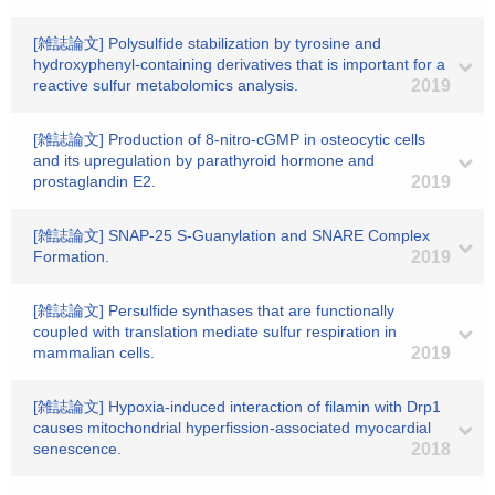
[雑誌論文] Polysulfide stabilization by tyrosine and
hydroxyphenyl-containing derivatives that is important for a
reactive sulfur metabolomics analysis.
2019
[雑誌論文] Production of 8-nitro-cGMP in osteocytic cells
and its upregulation by parathyroid hormone and
prostaglandin E2.
2019
[雑誌論文] SNAP-25 S-Guanylation and SNARE Complex
Formation.
2019
[雑誌論文] Persulfide synthases that are functionally
coupled with translation mediate sulfur respiration in
mammalian cells.
2019
[雑誌論文] Hypoxia-induced interaction of filamin with Drp1
causes mitochondrial hyperfission-associated myocardial
senescence.
2018