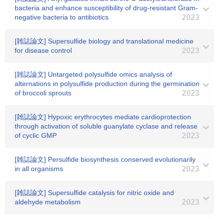
bacteria and enhance susceptibility of drug-resistant Gram-
negative bacteria to antibiotics
2023
[雑誌論文] Supersulfide biology and translational medicine
for disease control
2023
[雑誌論文] Untargeted polysulfide omics analysis of
alternations in polysulfide production during the germination
of broccoli sprouts
2023
[雑誌論文] Hypoxic erythrocytes mediate cardioprotection
through activation of soluble guanylate cyclase and release
of cyclic GMP
2023
[雑誌論文] Persulfide biosynthesis conserved evolutionarily
in all organisms
2023
[雑誌論文] Supersulfide catalysis for nitric oxide and
aldehyde metabolism
2023