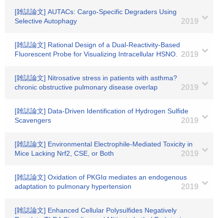
[雑誌論文] AUTACs: Cargo-Specific Degraders Using
Selective Autophagy
2019
[雑誌論文] Rational Design of a Dual-Reactivity-Based
Fluorescent Probe for Visualizing Intracellular HSNO.
2019
[雑誌論文] Nitrosative stress in patients with asthma?
chronic obstructive pulmonary disease overlap
2019
[雑誌論文] Data‐Driven Identification of Hydrogen Sulfide
Scavengers
2019
[雑誌論文] Environmental Electrophile-Mediated Toxicity in
Mice Lacking Nrf2, CSE, or Both
2019
[雑誌論文] Oxidation of PKGIα mediates an endogenous
adaptation to pulmonary hypertension
2019
[雑誌論文] Enhanced Cellular Polysulfides Negatively