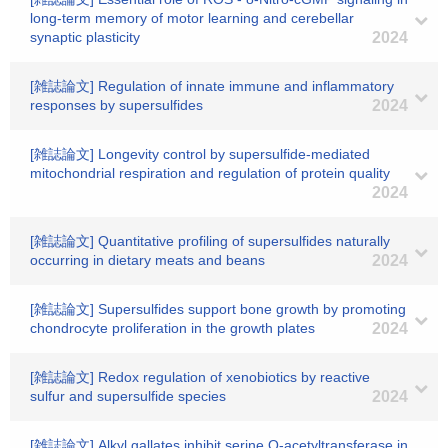
long-term memory of motor learning and cerebellar
synaptic plasticity
2024
[雑誌論文] Regulation of innate immune and inflammatory
responses by supersulfides
2024
[雑誌論文] Longevity control by supersulfide-mediated
mitochondrial respiration and regulation of protein quality
2024
[雑誌論文] Quantitative profiling of supersulfides naturally
occurring in dietary meats and beans
2024
[雑誌論文] Supersulfides support bone growth by promoting
chondrocyte proliferation in the growth plates
2024
[雑誌論文] Redox regulation of xenobiotics by reactive
sulfur and supersulfide species
2024
[雑誌論文] Alkyl gallates inhibit serine O-acetyltransferase in