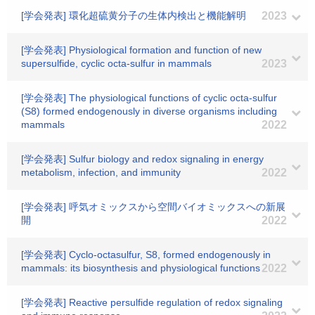
[学会発表] 環化超硫黄分子の生体内検出と機能解明
2023
[学会発表] Physiological formation and function of new
supersulfide, cyclic octa-sulfur in mammals
2023
[学会発表] The physiological functions of cyclic octa-sulfur
(S8) formed endogenously in diverse organisms including
mammals
2022
[学会発表] Sulfur biology and redox signaling in energy
metabolism, infection, and immunity
2022
[学会発表] 呼気オミックスから空間バイオミックスへの新展
開
2022
[学会発表] Cyclo-octasulfur, S8, formed endogenously in
mammals: its biosynthesis and physiological functions
2022
[学会発表] Reactive persulfide regulation of redox signaling