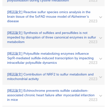
polysulfidation during cystine metabolism
2023
[雑誌論文] Reactive sulfur species omics analysis in the
brain tissue of the 5xFAD mouse model of Alzheimer’s
disease
2023
[雑誌論文] Synthesis of sulfides and persulfides is not
impeded by disruption of three canonical enzymes in sulfur
metabolism
2023
[雑誌論文] Polysulfide metabolizing enzymes influence
SqrR-mediated sulfide-induced transcription by impacting
intracellular polysulfide dynamics
2023
[雑誌論文] Contribution of NRF2 to sulfur metabolism and
mitochondrial activity
2023
[雑誌論文] Echinochrome prevents sulfide catabolism-
associated chronic heart failure after myocardial infarction
in mice
2023