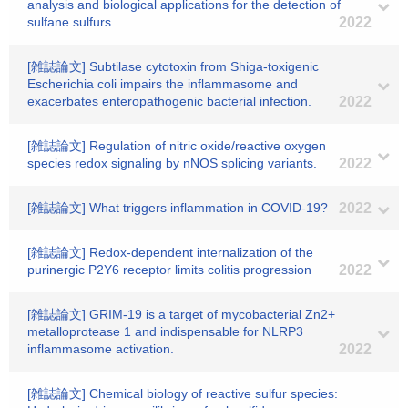
analysis and biological applications for the detection of
sulfane sulfurs
2022
[雑誌論文] Subtilase cytotoxin from Shiga-toxigenic
Escherichia coli impairs the inflammasome and
exacerbates enteropathogenic bacterial infection.
2022
[雑誌論文] Regulation of nitric oxide/reactive oxygen
species redox signaling by nNOS splicing variants.
2022
[雑誌論文] What triggers inflammation in COVID-19?
2022
[雑誌論文] Redox-dependent internalization of the
purinergic P2Y6 receptor limits colitis progression
2022
[雑誌論文] GRIM-19 is a target of mycobacterial Zn2+
metalloprotease 1 and indispensable for NLRP3
inflammasome activation.
2022
[雑誌論文] Chemical biology of reactive sulfur species: