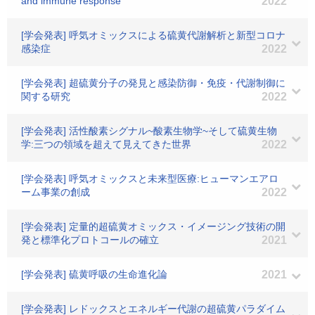
and immune response
2022
[学会発表] 呼気オミックスによる硫黄代謝解析と新型コロナ
感染症
2022
[学会発表] 超硫黄分子の発見と感染防御・免疫・代謝制御に
関する研究
2022
[学会発表] 活性酸素シグナル~酸素生物学~そして硫黄生物
学:三つの領域を超えて見えてきた世界
2022
[学会発表] 呼気オミックスと未来型医療:ヒューマンエアロ
ーム事業の創成
2022
[学会発表] 定量的超硫黄オミックス・イメージング技術の開
発と標準化プロトコールの確立
2021
[学会発表] 硫黄呼吸の生命進化論
2021
[学会発表] レドックスとエネルギー代謝の超硫黄パラダイム