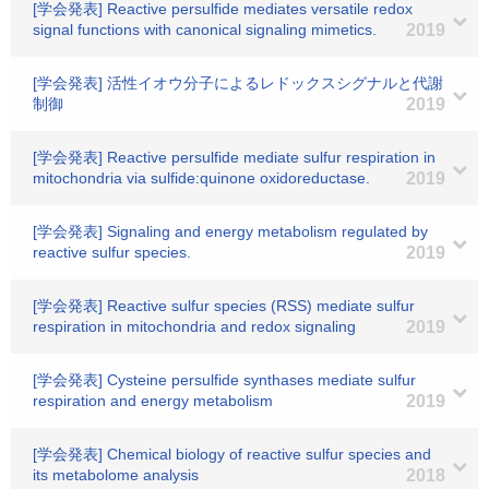
[学会発表] Reactive persulfide mediates versatile redox
signal functions with canonical signaling mimetics.
2019
[学会発表] 活性イオウ分子によるレドックスシグナルと代謝
制御
2019
[学会発表] Reactive persulfide mediate sulfur respiration in
mitochondria via sulfide:quinone oxidoreductase.
2019
[学会発表] Signaling and energy metabolism regulated by
reactive sulfur species.
2019
[学会発表] Reactive sulfur species (RSS) mediate sulfur
respiration in mitochondria and redox signaling
2019
[学会発表] Cysteine persulfide synthases mediate sulfur
respiration and energy metabolism
2019
[学会発表] Chemical biology of reactive sulfur species and
its metabolome analysis
2018