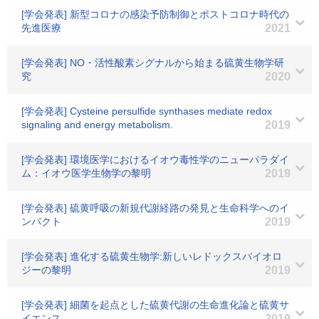
[学会発表] 新型コロナの感染予防制御とポストコロナ時代の
先進医療
2021
[学会発表] NO・活性酸素シグナルから始まる硫黄生物学研
究
2020
[学会発表] Cysteine persulfide synthases mediate redox
signaling and energy metabolism.
2019
[学会発表] 環境医学におけるイオウ毒性学のニューパラダイ
ム：イオウ医学生物学の黎明
2019
[学会発表] 硫黄呼吸の新規代謝経路の発見と生命科学へのイ
ンパクト
2019
[学会発表] 進化する硫黄生物学:新しいレドックスバイオロ
ジーの黎明
2019
[学会発表] 細菌を起点とした硫黄代謝の生命進化論と硫黄サ
イエンス
2019