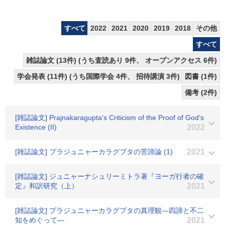
すべて
2022
2021
2020
2019
2018
その他
すべて
雑誌論文 (13件) (うち査読あり 9件、 オープンアクセス 6件)
学会発表 (11件) (うち国際学会 4件、 招待講演 3件)
図書 (1件)
備考 (2件)
[雑誌論文] Prajnakaragupta’s Criticism of the Proof of God’s
Existence (II)
2022
[雑誌論文] プラジュニャーカラグプタの苦諦論 (1)
2021
[雑誌論文] ジュニャーナシュリーミトラ著『ヨーガ行者の確
定』和訳研究（上）
2021
[雑誌論文] プラジュニャーカラグプタの真理観―四諦と不二
知をめぐって―
2021