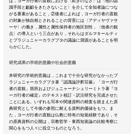
ば，ヨーガ行者の直観における〈欺きのなさ〉は〈他の認
識手段と齟齬をきたさないこと〉を介して全知者論につな
がる要素があること，②後者によれば，ヨーガ行者の直観
の対象が独自相とされることの背景には〈アディヤヴァサ
ーヤ〉の働き，属性と属性保持者の無区別性，〈他者の観
点〉の導入という三点があり，それらはダルマキールティ
とプラジュニャーカラグプタの議論に淵源があることを明
らかにした。
研究成果の学術的意義や社会的意義
本研究の学術的意義は，これまで十分な研究がなかったプ
ラジュニャーカラグプタ著『認識論評釈荘厳』「ヨーガ行
者の直観」箇所およびジュニャーナシュリーミトラ著『ヨ
ーガ行者の確定』のテキスト校訂・訳注研究を完成させた
ことにある。いずれも写本や関連資料の精査を踏まえた原
典研究として今後の参照に耐える資料的価値をもつ。ま
た，ヨーガ行者の直観は仏教に特有の知覚経験であり，そ
の原典資料の公開は，宗教哲学・東西知覚論の比較考察に
関心をもつ人々に役立つものとなろう。