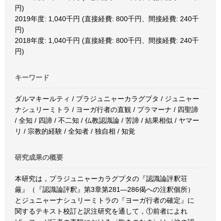
円)
2019年度: 1,040千円 (直接経費: 800千円、間接経費: 240千
円)
2018年度: 1,040千円 (直接経費: 800千円、間接経費: 240千
円)
キーワード
ダルマキールティ / プラジュニャーカラグプタ / ジュニャー
ナシュリーミトラ / ヨーガ行者の直観 / プラマーナ / 四聖諦
/ 全知 / 四諦 / 不二知 / 仏教認識論 / 苦諦 / 結果相似 / ヤマー
リ / 宗教的経験 / 全知者 / 独自相 / 知覚
研究成果の概要
本研究は，プラジュニャーカラグプタの『認識論評釈荘
厳』（『認識論評釈』第3章第281―286偈への注釈個所）
とジュニャーナシュリーミトラの『ヨーガ行者の確定』に
関するテキスト校訂と訳注研究を通して，①前者によれ