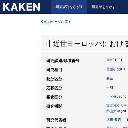
研究課題をさがす
研究者をさがす
前のページに戻る
中近世ヨーロッパにおけ
18K01031
研究課題/領域番号
基盤研究(C)
研究種目
基金
配分区分
一般
応募区分
小区分0304
審査区分
東京都立大学
研究機関
岡山大学
(201
大貫 俊夫
東
研究代表者