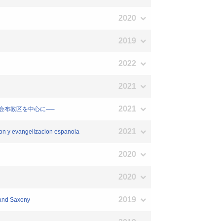
2020
2019
2022
2021
2021
会布教区を中心に──
2021
ion y evangelizacion espanola
2020
2020
2019
 and Saxony