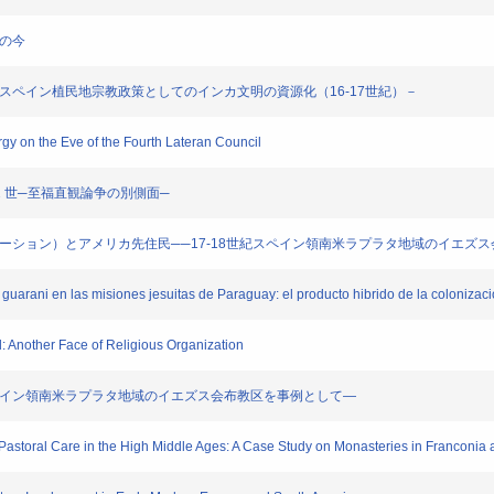
索の今
－スペイン植民地宗教政策としてのインカ文明の資源化（16-17世紀）－
gy on the Eve of the Fourth Lateran Council
2 世─至福直観論争の別側面─
エーション）とアメリカ先住民──17-18世紀スペイン領南米ラプラタ地域のイエズス
arani en las misiones jesuitas de Paraguay: el producto hibrido de la colonizac
d: Another Face of Religious Organization
スペイン領南米ラプラタ地域のイエズス会布教区を事例として―
storal Care in the High Middle Ages: A Case Study on Monasteries in Franconia