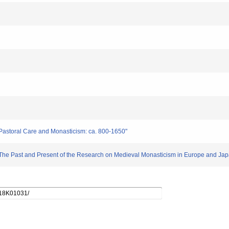
ral Care and Monasticism: ca. 800-1650"
st and Present of the Research on Medieval Monasticism in Europe and Jap