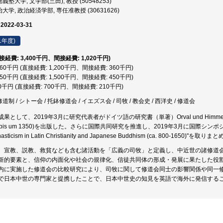
塾大学, 文学部(三田), 教授 (50548253)
大学, 政治経済学部, 専任准教授 (30631626)
 2022-03-31
1年度)
直接経費: 3,400千円、間接経費: 1,020千円)
,560千円 (直接経費: 1,200千円、間接経費: 360千円)
,950千円 (直接経費: 1,500千円、間接経費: 450千円)
10千円 (直接経費: 700千円、間接経費: 210千円)
道制 / シトー会 / 托鉢修道会 / イエズス会 / 司牧 / 教会史 / 西洋史 / 修道会
して、2019年3月に研究代表者がドイツ語の研究書（単著）Orval und Himmerod. Die Zister
haft (bis um 1350)を出版した。さらに国際共同研究を推進し、2019年3月に国際シ
nasticism in Latin Christianity and Japanese Buddhism (ca. 800-165
、宣教、説教、救貧なども含む諸活動を「広義の司牧」と定義し、中近世の諸修道
新的要素と、信仰の内面化や社会の規律化、信徒共同体の形成・発展に果たした役
内に実施した修道会の比較研究により、司牧に関して修道会同士の影響関係や同一
で日本中世の専門家と提携したことで、日本中世史の知見を英語で海外に発信する