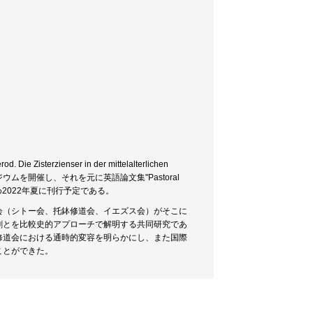
zienser in der mittelalterlichen
ンポジウムを開催し、それを元に英語論文集"Pastoral
0)"を取りまとめ2022年夏に刊行予定である。
会（シトー会、托鉢修道会、イエズス会）がそこに
割とを比較史的アプローチで解明する共同研究であ
修道会における通時的変容を明らかにし、また国際
ことができた。