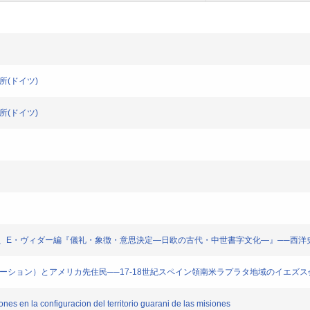
所(ドイツ)
所(ドイツ)
キ、E・ヴィダー編『儀礼・象徴・意思決定―日欧の古代・中世書字文化―』──西洋
エーション）とアメリカ先住民──17-18世紀スペイン領南米ラプラタ地域のイエズス
 en la configuracion del territorio guarani de las misiones