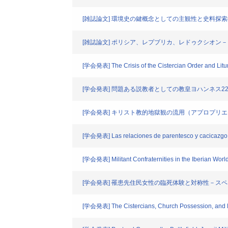
[雑誌論文] 環境史の鍵概念としての主観性と史料探
[雑誌論文] ポリシア、レプブリカ、レドゥクシオン
[学会発表] The Crisis of the Cistercian Order and Litur
[学会発表] 問題ある説教者としての教皇ヨハンネス2
[学会発表] キリスト教的地獄観の流用（アプロプリ
[学会発表] Las relaciones de parentesco y cacicazgo gu
[学会発表] Militant Confraternities in the Iberian Worl
[学会発表] 罹患先住民女性の臨死体験と対称性－
[学会発表] The Cistercians, Church Possession, and Pa