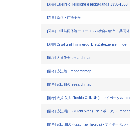
[図書] Guerre di religione e propaganda 1350-1650
[図書] 論点・西洋史学
[図書] 中世共同体論ーヨーロッパ社会の都市・共同
[図書] Orval und Himmerod. Die Zisterzienser in der mi
[備考] 大貫俊夫researchmap
[備考] 赤江雄一researchmap
[備考] 武田和久researchmap
[備考] 大貫 俊夫 (Toshio OHNUKI) - マイポータル - re
[備考] 赤江 雄一 (Yuichi Akae) - マイポータル - resea
[備考] 武田 和久 (Kazuhisa Takeda) - マイポータル - r