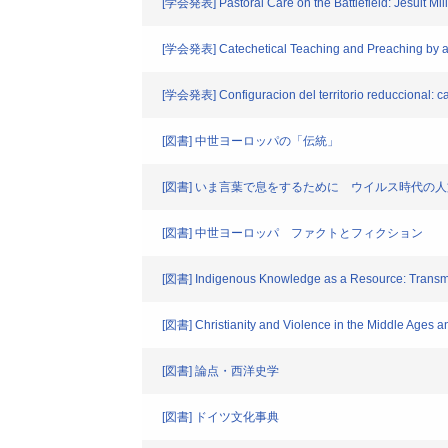
[学会発表] Pastoral Care on the Battlefield: Jesuit Mi
[学会発表] Catechetical Teaching and Preaching by a 
[学会発表] Configuracion del territorio reduccional: ca
[図書] 中世ヨーロッパの「伝統」
[図書] いま言葉で息をするために ウイルス時代の
[図書] 中世ヨーロッパ ファクトとフィクション
[図書] Indigenous Knowledge as a Resource: Transmi
[図書] Christianity and Violence in the Middle Ages 
[図書] 論点・西洋史学
[図書] ドイツ文化事典