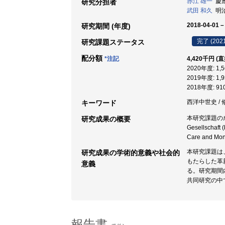
赤江 雄一
慶應義
研究分担者
武田 和久
明治
2018-04-01 –
研究期間 (年度)
完了 (202
研究課題ステータス
配分額
*注記
4,420千円 (
2020年度: 1
2019年度: 1
2018年度: 9
西洋中世史 / 修
キーワード
本研究課題の成果と
研究成果の概要
Gesellsc
Care and Mo
本研究課題は
研究成果の学術的意義や社会的
もたらした革
意義
る。研究期間
共同研究の中
報告書