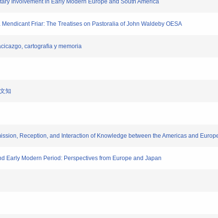
litary Involvement in Early Modern Europe and South America
Mendicant Friar: The Treatises on Pastoralia of John Waldeby OESA
cicazgo, cartografia y memoria
人文知
ssion, Reception, and Interaction of Knowledge between the Americas and Europ
and Early Modern Period: Perspectives from Europe and Japan