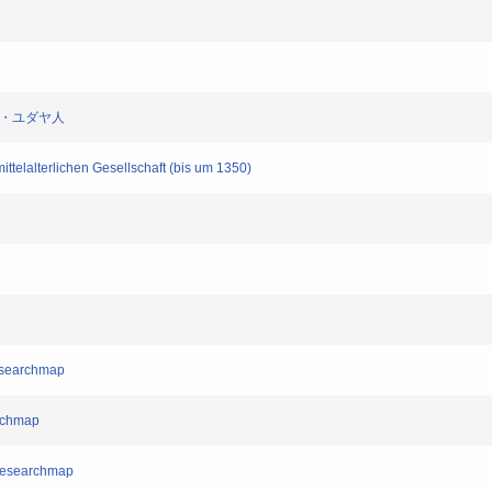
体・ユダヤ人
ttelalterlichen Gesellschaft (bis um 1350)
searchmap
rchmap
esearchmap