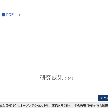
PDF
)
研究成果
(
45
件)
すべ
論文 (5件) (うちオープンアクセス 3件、 査読あり 3件)
学会発表 (10件) (うち国