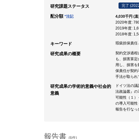
完了 (202
研究課題ステータス
配分額
*注記
4,030千円 (
2020年度: 7
2019年度: 1
2018年度: 1
瑕疵担保責任 /
キーワード
契約交渉過程
研究成果の概要
も、損害算定
用し、損害を
保責任が契約
手法が取られ
ドイツ法の議
研究成果の学術的意義や社会的
法政論叢』の7
意義
可能性（１）～
の導入可能性
報告を行なっ
報告書
(6件)