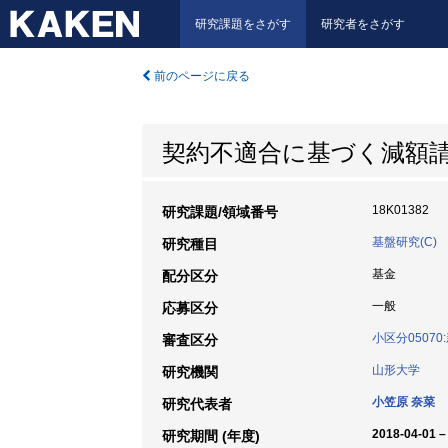
研究課題をさがす
研究者をさがす
前のページに戻る
契約不適合に基づく減額
18K01382
研究課題/領域番号
基盤研究(C)
研究種目
基金
配分区分
一般
応募区分
小区分0507
審査区分
山形大学
研究機関
小笠原 奈菜
研究代表者
2018-04-01 –
研究期間 (年度)