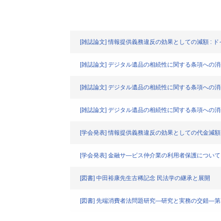
[雑誌論文] 情報提供義務違反の効果としての減額 : ドイツ
[雑誌論文] デジタル遺品の相続性に関する条項への消
[雑誌論文] デジタル遺品の相続性に関する条項への消
[雑誌論文] デジタル遺品の相続性に関する条項への消
[学会発表] 情報提供義務違反の効果としての代金減額
[学会発表] 金融サ―ビス仲介業の利用者保護について
[図書] 中田裕康先生古稀記念 民法学の継承と展開
[図書] 先端消費者法問題研究―研究と実務の交錯―