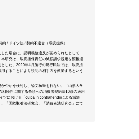
費者契約 / ドイツ法 / 契約不適合（瑕疵担保）
立した場合に、説明義務違反が認められたとして
。本研究は、瑕疵担保責任の減額請求規定を類推適
した。2020年4月施行の現行民法では、瑕疵担
適用することにより説明の相手方を救済するという
能か否かを検討し、論文執筆を行ない、『山形大学
ル遺品の相続性に関する条項への消費者契約法10条の適用
「culpa in contrahendoによる減額」
う、「国際取引法研究会」「消費者法研究会」にて