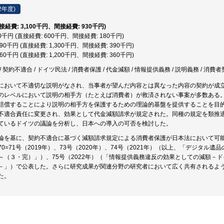
2年度)
直接経費: 3,100千円、間接経費: 930千円)
80千円 (直接経費: 600千円、間接経費: 180千円)
,690千円 (直接経費: 1,300千円、間接経費: 390千円)
,560千円 (直接経費: 1,200千円、間接経費: 360千円)
 契約不適合 / ドイツ民法 / 消費者保護 / 代金減額 / 情報提供義務 / 説明義務 / 消
において不適切な説明がなされ、当事者が望んだ内容とは異なった内容の契約が成
のレベルにおいて説明の相手方（たとえば消費者）が救済されない事案が多数ある
賠償することにより説明の相手方を保護するための理論的基盤を提供することを目的と
不適合責任に変更され、効果として代金減額請求が規定された。同種の規定を類推
ているドイツの議論を分析し、日本への導入の可否を検討した。
論を基に、契約不適合に基づく減額請求規定による消費者保護が日本法において可
0=71号（2019年）、73号（2020年）、74号（2021年）（以上、「デジタ
（３・完）」）、75号（2022年）（「情報提供義務違反の効果としての減額－ドイツにおける
－」）で公表した。さらに研究成果が関連分野の研究者において広く共有されるよ
た。