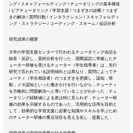
ング / スキャフォールディング / チュータリングの基本構造
/ ピアチュータリンク / 学習支援 / つまずきの診断 / つまず
きの解決 / 質問行動 / インタラクション / スキャフォルディ
ング・ストラテジー / コーディング・スキーム / 会話分析
研究成果の概要
大学の学習支援センターで行われるチュータリング会話を
録音・反訳し，質的分析を行った．国際認定に準拠したチ
ューター研修を受けるチューター（学生指導者）は，先行
研究で言われている説明傾向とは異なり，質問によってチ
ューティ（学生相談者）のつまずきを把握し，認知，情
動，メタ認知といった働きかけを行いながら，チューティ
を方略的に問題解決へと導いていることがわかった．チュ
ータリング経験値による差は特に見られず，チューター研
修の効果を示唆するものであった．汎用的な活用を目的と
して，効果的な学習支援に必要な知識やスキルを学ぶため
のチューター研修の重点項目を見える化し，提案した．