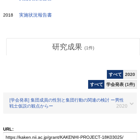
2018
実施状況報告書
研究成果
(
1
件)
すべて
2020
すべて
学会発表 (1件)
[学会発表] 集団成員の性別と集団行動の関連の検討 ー男性
戦士仮説の観点からー
2020
URL: