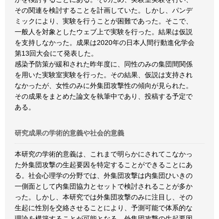
その関連を検討することを計画していた。しかし、パンデ
ミックにより、実験を行うことが困難であった。そこで、
一般人を対象としたウェブ上で実験を行った。結果は仮説
を支持しなかった。成果は2020年の日本人間行動進化学会
第13回大会にて発表した。
感染予防策が緩和された昨年度に、同性のみの集団間関係
を用いた実験室実験を行った。その結果、仮説は支持され
なかったが、女性のみに外集団攻撃性の傾向が見られた。
その成果をまとめた論文を執筆中であり、投稿する予定で
ある。
研究成果の学術的意義や社会的意義
本研究の学術的意義は、これまで明らかにされてこなかっ
た外集団攻撃の生起要因を特定することができることにあ
る。社会心理学の分野では、外集団攻撃は内集団ひいきの
一側面として内集団協力とセットで検討されることが多か
った。しかし、本研究では外集団攻撃のみに注目し、その
生起に性別を交絡させることにより、予測可能で体系的な
理論を構築することが可能となる。外集団攻撃の生起要因