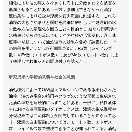
細化により油の浮力を小さくし海中に分散させ２次被害を
低減させることにある．一方，微細化できなかった油は，
流出条件により粒径や形状を変え海面に到達する．これら
油粒の大きさや形状と挙動を詳細に解析し，油処理剤の水
中散布方法の最適化を図ることを目的とし,透明な円筒形の
水槽底部から油を流出させ，油の粒径や形状変化，浮上速
度等の挙動について油処理剤の効果を含めて調査した．そ
の結果を用い，Cliftの分類図に倣い，Re数（レイノルズ
数）やEo数（エトボス数），及びMo数（モルトン数）によ
り整理し油粒形状との関連付けを試みた．
研究成果の学術的意義や社会的意義
油処理剤によってO/W型エマルションである微細化された
油粒、油のみ場合の楕円やクラゲのような形状に生成され
た油の挙動を連続的に示すことにある。一般に、粘性液体
中における液滴運動のダイナミクスは、液滴の生成過程や
分裂現象では二流体粘度が関与していることが知られてお
り、液滴の自由運動については、モートン数、エトボス
数、レイノルズ数で整理できることが知られている。油処