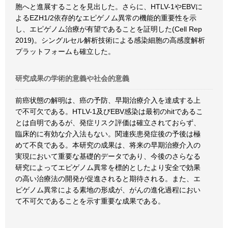
胞へと進展することを見出した。さらに、HTLV-1やEBVに
よるEZH1/2依存的なエピゲノム異常の機能的重要性を示
し、エピゲノム治療が有望であることを証明した(Cell Rep
2019)。シングルセル解析技術による感染細胞の高感度解析
プラットフォームも確立した。
研究成果の学術的意義や社会的意義
前癌状態の解明は、癌の予防、早期治療介入を達成する上
で不可欠である。HTLV-1及びEBV感染は最初のhitであるこ
とは自明であるが、発症リスク評価は確立されておらず、
臨床的に有効な介入法もない。関連疾患発症後の予後は極
めて不良である。本研究の成果は、将来の早期治療介入の
実現において重要な基礎的データであり、今後のさらなる
研究によってエピゲノム異常を標的としたより安全で効果
の高い治療法の開発が促進されると期待される。また、エ
ピゲノム異常による素地の形成が、がんの進化過程におい
て不可欠であることを示す重要な成果である。