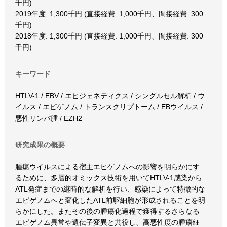
千円)
2019年度: 1,300千円 (直接経費: 1,000千円、間接経費: 300
千円)
2018年度: 1,300千円 (直接経費: 1,000千円、間接経費: 300
千円)
キーワード
HTLV-1 / EBV / エピジェネティクス / シングルセル解析 / ウ
イルス / エピゲノム / トランスクリプトーム / EBウイルス /
悪性リンパ腫 / EZH2
研究成果の概要
腫瘍ウイルスによる宿主エピゲノムへの影響を明らかにす
るために、多層的オミックス技術を用いてHTLV-1感染から
ATL発症までの継時的な解析を行い、感染によって特徴的な
エピゲノムへと変化したATL前駆細胞が形成されることを明
らかにした。またその後の腫瘍化過程で獲得するさらなる
エピゲノム異常や遺伝子変異と共役し、高悪性度の腫瘍細