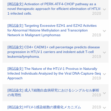
[雑誌論文] Activation of PERK-ATF4-CHOP pathway as a
novel therapeutic approach for efficient elimination of HTLV-
1-infected cells.
2020
[雑誌論文] Targeting Excessive EZH1 and EZH2 Activities
for Abnormal Histone Methylation and Transcription
Network in Malignant Lymphomas
2019
[雑誌論文] CD4+ CADM1+ cell percentage predicts disease
progression in HTLV-1 carriers and indolent adult T-cell
leukemia/lymphoma.
2019
[雑誌論文] The Nature of the HTLV-1 Provirus in Naturally
Infected Individuals Analyzed by the Viral DNA-Capture-Seq
Approach
2019
[雑誌論文] 成人T細胞白血病研究におけるシングルセル解析
の有用性
2019
[雑誌論文] HTLV-1感染細胞の腫瘍化メカニズム
2019