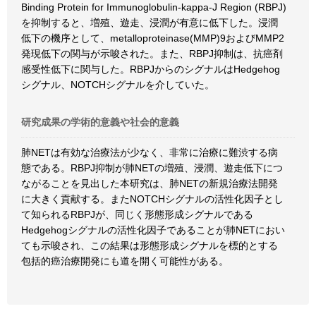
Binding Protein for Immunoglobulin-kappa-J Region (RBPJ)
を抑制すると、増殖、遊走、浸潤が有意に低下した。浸潤
低下の機序として、metalloproteinase(MMP)9およびMMP2
発現低下の関与が示唆された。また、RBPJ抑制は、抗癌剤
感受性低下に関与した。RBPJからのシグナルはHedgehog
シグナル、NOTCHシグナルを介していた。
研究成果の学術的意義や社会的意義
肺NETは有効な治療法が少なく、非常に治療に難渋する病
態である。RBPJ抑制が肺NETの増殖、浸潤、遊走低下につ
ながることを見出した本研究は、肺NETの新規治療法開発
に大きく貢献する。またNOTCHシグナルの活性化因子とし
て知られるRBPJが、同じく形態形成シグナルである
Hedgehogシグナルの活性化因子であることが肺NETにおい
ても示唆され、この結果は形態形成シグナルを標的とする
包括的癌治療開発にも道を開く可能性がある。