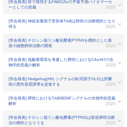
[学会発表] 癌で発現するFAM115cの予後予測バイオマーカ
ーとしての意義
2020
[学会発表] 神経栄養因子受容体TrkBは肺癌の治療標的となり
得る
2020
[学会発表] チロシン脱リン酸化酵素PTPN3を標的とした新
規小細胞肺癌治療の開発
2020
[学会発表] 低酸素環境を考慮した膵癌におけるC4orf47の生
物学的意義の解析
2020
[学会発表] Hedgehog(Hh) シグナルの転写因子GLI2は胆嚢
癌の悪性形質誘導を促進する
2020
[学会発表] 膵癌におけるTrkB/BDNFシグナルの生物学的意義
解析
2020
[学会発表] チロシン脱リン酸化酵素(PTPN3)は新規膵癌治療
法の標的となりうる
2020