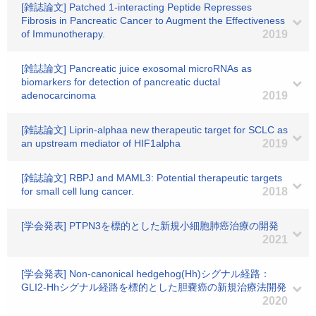
[雑誌論文] Patched 1-interacting Peptide Represses
Fibrosis in Pancreatic Cancer to Augment the Effectiveness
of Immunotherapy.
2019
[雑誌論文] Pancreatic juice exosomal microRNAs as
biomarkers for detection of pancreatic ductal
adenocarcinoma
2019
[雑誌論文] Liprin-alphaa new therapeutic target for SCLC as
an upstream mediator of HIF1alpha
2019
[雑誌論文] RBPJ and MAML3: Potential therapeutic targets
for small cell lung cancer.
2018
[学会発表] PTPN3を標的とした新規小細胞肺癌治療の開発
2021
[学会発表] Non-canonical hedgehog(Hh)シグナル経路：
GLI2-Hhシグナル経路を標的とした胆嚢癌の新規治療法開発
2020