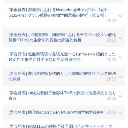
[学会発表] 胆嚢癌におけるHedgehog(Hh)シグナル経路：
GLI2-Hhシグナル経路の生物学的意義の解析（第２報）
2019
[学会発表] 小細胞肺癌、胸腺癌におけるチロシン脱リン酸化
酵素PTPN3の生物学的意義の網羅的解析
2019
[学会発表] 低酸素環境で発現亢進するLiprin-a4を標的とした
難治性固形癌に対する包括的治療法開発
2019
[学会発表] 難治性膵癌を標的とした腫瘍溶解性ウイルス療法
の開発
2019
[学会発表] 神経栄養因子受容体TrkBは肺癌の治療標的となり
得る
2019
[学会発表] 固形癌におけるPTPN3の生物学的意義解析
2019
[学会発表] FAM115cの膵癌予後予測バイオマーカーとして