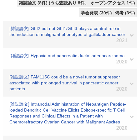
雑誌論文 (8件) (うち査読あり 8件、 オープンアクセス 1件)
学会発表 (30件)
備考 (3件)
[雑誌論文] GLI2 but not GLI1/GLI3 plays a central role in
the induction of malignant phenotype of gallbladder cancer
2021
[雑誌論文] Hypoxia and pancreatic ductal adenocarcinoma
2020
[雑誌論文] FAM115C could be a novel tumor suppressor
associated with prolonged survival in pancreatic cancer
patients
2020
[雑誌論文] Intranodal Administration of Neoantigen Peptide-
loaded Dendritic Cell Vaccine Elicits Epitope-specific T Cell
Responses and Clinical Effects in a Patient with
Chemorefractory Ovarian Cancer with Malignant Ascites
2020