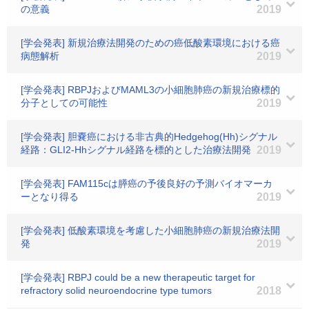
の意義
2019
[学会発表] 新規治療法開発のための癌低酸素環境における癌
病態解析
2019
[学会発表] RBPJおよびMAML3の小細胞肺癌の新規治療標的
分子としての可能性
2019
[学会発表] 胆嚢癌における非古典的Hedgehog(Hh)シグナル
経路：GLI2-Hhシグナル経路を標的とした治療法開発
2019
[学会発表] FAM115cは膵癌の予後良好の予測バイオマーカ
ーとなり得る
2019
[学会発表] 低酸素環境を考慮した小細胞肺癌の新規治療法開
発
2019
[学会発表] RBPJ could be a new therapeutic target for
refractory solid neuroendocrine type tumors
2018