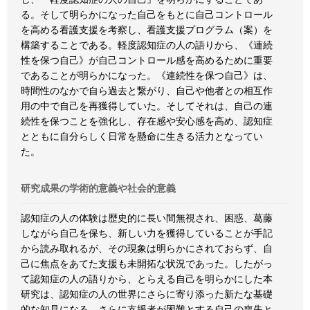
る。そして明らかになった自己をもとに自己コントロール
を高める看護支援を考察し、看護支援プログラム（案）を
構築することである。軽度認知症の人の語りから、《連続
性を保つ自己》が自己コントロール感を高めるために重要
であることが明らかになった。《連続性を保つ自己》は、
時間性のなかで自ら過去と繋がり、自己や他者との相互作
用の中で自己を再獲得していた。そしてそれは、自己の連
続性を保つことを強化し、存在感や安心感を高め、認知症
とともに自分らしく日常を懸命に生きる活力となってい
た。
研究成果の学術的意義や社会的意義
認知症の人の体験は歴史的に長い間無視され、困惑、葛藤
しながら自己を保ち、新しい力を獲得していることが手記
から読み取れるが、その現象は明らかにされておらず、自
己に焦点をあてた支援も未開拓な状況であった。したがっ
て認知症の人の語りから、とらえる自己を明らかにした本
研究は、認知症の人の世界にさらに寄り添った新たな基礎
的な知見になる。さらに支援者が困難とする自己の喪失と