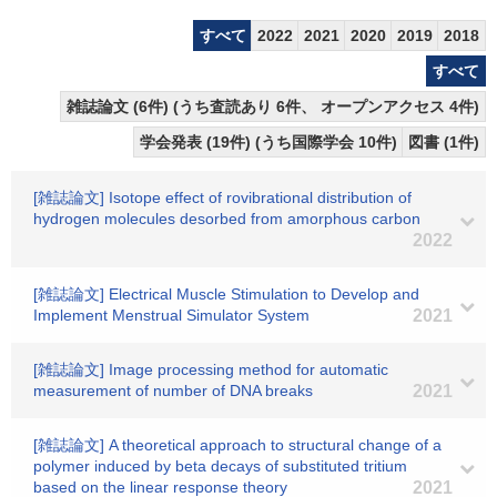
すべて
2022
2021
2020
2019
2018
すべて
雑誌論文 (6件) (うち査読あり 6件、 オープンアクセス 4件)
学会発表 (19件) (うち国際学会 10件)
図書 (1件)
[雑誌論文] Isotope effect of rovibrational distribution of
hydrogen molecules desorbed from amorphous carbon
2022
[雑誌論文] Electrical Muscle Stimulation to Develop and
Implement Menstrual Simulator System
2021
[雑誌論文] Image processing method for automatic
measurement of number of DNA breaks
2021
[雑誌論文] A theoretical approach to structural change of a
polymer induced by beta decays of substituted tritium
based on the linear response theory
2021