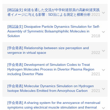
[雑誌論文] 剣道を通した交流が中学剣道部員の高齢剣道実践
者イメージに与える影響 : SD法による測定と横断分析
2021
[雑誌論文] Dissipative Particle Dynamics Simulation for Self-
Assembly of Symmetric Bolaamphiphilic Molecules in
Solution
2018
[学会発表] Relationship between size perception and
vergence in virtual space
2022
[学会発表] Development of Simulation Codes to Treat
Hydrogen Molecules Process in Divertor Plasma Region
including Divertor Plate
2021
[学会発表] Molecular Dynamics Simulation on Hydrogen
Isotope Molecules Emitted from Amorphous Carbon
2021
[学会発表] A sharing system for the annoyance of menstrual
symptoms using electrical muscle stimulation and thermal