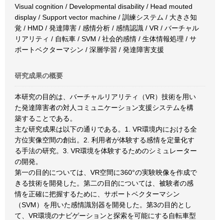
Visual cognition / Developmental disability / Head mouted
display / Support vector machine / 訓練システム / 大きさ知
覚 / HMD / 発達障害 / 感情分析 / 感情認識 / VR / バーチャル
リアリティ / 自転車 / SVM / 社会的感情 / 生体情報処理 / サ
ポートベクターマシン / 深層学習 / 発達障害支援
研究成果の概要
本研究の目的は、バーチャルリアリティ（VR）技術を用い
た発達障害者の対人コミュニケーション支援システムを構
築することである。
主な研究成果は以下の通りである。1. VR環境内における全
方位実像空間の創出。2. 利用者が体験する感情を定量化す
る手法の研究。3. VR環境を体験するためのシミュレーター
の開発。
第一の目的については、VR空間に360°の実験映像を作成で
きる技術を開発した。第二の目的については、被験者の感
情を正確に把握するために、サポートベクターマシン
（SVM）を用いた感情識別器を開発した。第3の目的とし
て、VR環境のナビゲーションと探索を可能にする自転車型