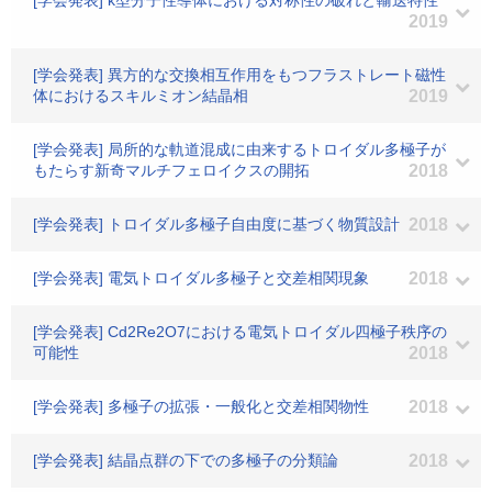
[学会発表] κ型分子性導体における対称性の破れと輸送特性
2019
[学会発表] 異方的な交換相互作用をもつフラストレート磁性
体におけるスキルミオン結晶相
2019
[学会発表] 局所的な軌道混成に由来するトロイダル多極子が
もたらす新奇マルチフェロイクスの開拓
2018
[学会発表] トロイダル多極子自由度に基づく物質設計
2018
[学会発表] 電気トロイダル多極子と交差相関現象
2018
[学会発表] Cd2Re2O7における電気トロイダル四極子秩序の
可能性
2018
[学会発表] 多極子の拡張・一般化と交差相関物性
2018
[学会発表] 結晶点群の下での多極子の分類論
2018