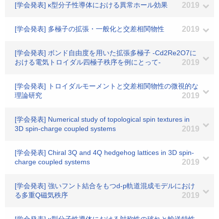
[学会発表] κ型分子性導体における異常ホール効果
2019
[学会発表] 多極子の拡張・一般化と交差相関物性
2019
[学会発表] ボンド自由度を用いた拡張多極子 -Cd2Re2O7に
おける電気トロイダル四極子秩序を例にとって-
2019
[学会発表] トロイダルモーメントと交差相関物性の微視的な
理論研究
2019
[学会発表] Numerical study of topological spin textures in
3D spin-charge coupled systems
2019
[学会発表] Chiral 3Q and 4Q hedgehog lattices in 3D spin-
charge coupled systems
2019
[学会発表] 強いフント結合をもつd-p軌道混成モデルにおけ
る多重Q磁気秩序
2019