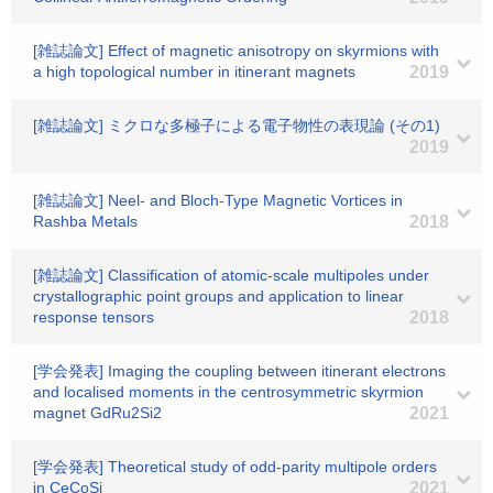
[雑誌論文] Effect of magnetic anisotropy on skyrmions with
a high topological number in itinerant magnets
2019
[雑誌論文] ミクロな多極子による電子物性の表現論 (その1)
2019
[雑誌論文] Neel- and Bloch-Type Magnetic Vortices in
Rashba Metals
2018
[雑誌論文] Classification of atomic-scale multipoles under
crystallographic point groups and application to linear
response tensors
2018
[学会発表] Imaging the coupling between itinerant electrons
and localised moments in the centrosymmetric skyrmion
magnet GdRu2Si2
2021
[学会発表] Theoretical study of odd-parity multipole orders
in CeCoSi
2021