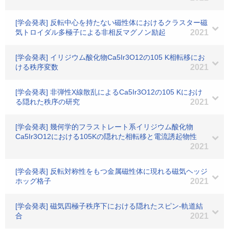
[学会発表] 反転中心を持たない磁性体におけるクラスター磁
気トロイダル多極子による非相反マグノン励起
2021
[学会発表] イリジウム酸化物Ca5Ir3O12の105 K相転移にお
ける秩序変数
2021
[学会発表] 非弾性X線散乱によるCa5Ir3O12の105 Kにおけ
る隠れた秩序の研究
2021
[学会発表] 幾何学的フラストレート系イリジウム酸化物
Ca5Ir3O12における105Kの隠れた相転移と電流誘起物性
2021
[学会発表] 反転対称性をもつ金属磁性体に現れる磁気ヘッジ
ホッグ格子
2021
[学会発表] 磁気四極子秩序下における隠れたスピン-軌道結
合
2021