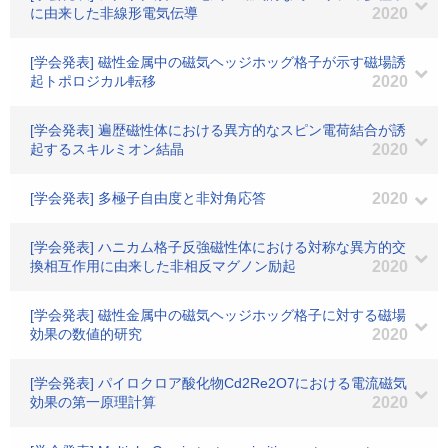
に由来した非線形電気伝導
2020
[学会発表] 磁性金属中の磁気ヘッジホッグ格子が示す磁場誘
起トポロジカル転移
2020
[学会発表] 遍歴磁性体における異方的なスピン電荷結合が誘
起するスキルミオン結晶
2020
[学会発表] 多極子自由度と非対角応答
2020
[学会発表] ハニカム格子反強磁性体における対称な異方的交
換相互作用に由来した非相反マグノン励起
2020
[学会発表] 磁性金属中の磁気ヘッジホッグ格子に対する磁場
効果の数値的研究
2020
[学会発表] パイロクロア酸化物Cd2Re2O7における電流磁気
効果の第一原理計算
2020