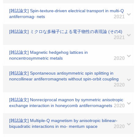
[雑誌論文] Spin-texture-driven electrical transport in multi-Q
antiferromag- nets
2021
[雑誌論文] ミクロな多極子による電子物性の表現論 (その4)
2021
[雑誌論文] Magnetic hedgehog lattices in
noncentrosymmetric metals
2020
[雑誌論文] Spontaneous antisymmetric spin splitting in
noncollinear antiferromagnets without spin-orbit coupling
2020
[雑誌論文] Nonreciprocal magnon by symmetric anisotropic
exchange interaction in honeycomb antiferromagnets
2020
[雑誌論文] Multiple-Q magnetism by anisotropic bilinear-
biquadratic interactions in mo- mentum space
2020