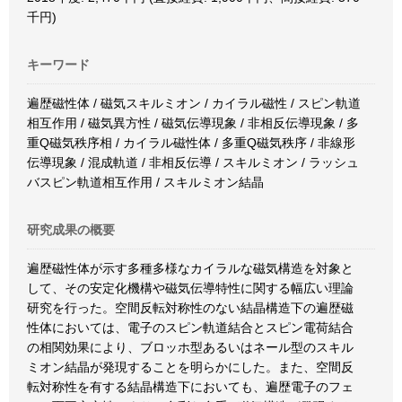
千円)
キーワード
遍歴磁性体 / 磁気スキルミオン / カイラル磁性 / スピン軌道
相互作用 / 磁気異方性 / 磁気伝導現象 / 非相反伝導現象 / 多
重Q磁気秩序相 / カイラル磁性体 / 多重Q磁気秩序 / 非線形
伝導現象 / 混成軌道 / 非相反伝導 / スキルミオン / ラッシュ
バスピン軌道相互作用 / スキルミオン結晶
研究成果の概要
遍歴磁性体が示す多種多様なカイラルな磁気構造を対象と
して、その安定化機構や磁気伝導特性に関する幅広い理論
研究を行った。空間反転対称性のない結晶構造下の遍歴磁
性体においては、電子のスピン軌道結合とスピン電荷結合
の相関効果により、ブロッホ型あるいはネール型のスキル
ミオン結晶が発現することを明らかにした。また、空間反
転対称性を有する結晶構造下においても、遍歴電子のフェ