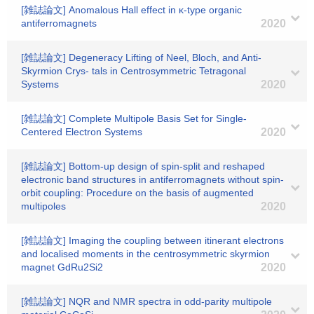
[雑誌論文] Anomalous Hall effect in κ-type organic
antiferromagnets
2020
[雑誌論文] Degeneracy Lifting of Neel, Bloch, and Anti-
Skyrmion Crys- tals in Centrosymmetric Tetragonal
Systems
2020
[雑誌論文] Complete Multipole Basis Set for Single-
Centered Electron Systems
2020
[雑誌論文] Bottom-up design of spin-split and reshaped
electronic band structures in antiferromagnets without spin-
orbit coupling: Procedure on the basis of augmented
multipoles
2020
[雑誌論文] Imaging the coupling between itinerant electrons
and localised moments in the centrosymmetric skyrmion
magnet GdRu2Si2
2020
[雑誌論文] NQR and NMR spectra in odd-parity multipole