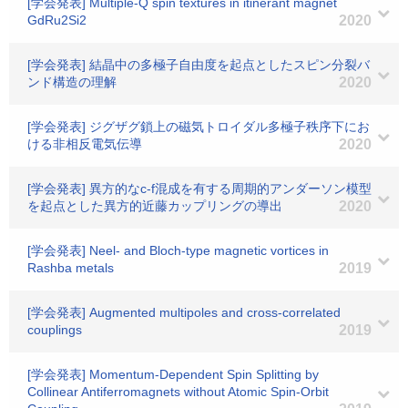
[学会発表] Multiple-Q spin textures in itinerant magnet
GdRu2Si2
2020
[学会発表] 結晶中の多極子自由度を起点としたスピン分裂バ
ンド構造の理解
2020
[学会発表] ジグザグ鎖上の磁気トロイダル多極子秩序下にお
ける非相反電気伝導
2020
[学会発表] 異方的なc-f混成を有する周期的アンダーソン模型
を起点とした異方的近藤カップリングの導出
2020
[学会発表] Neel- and Bloch-type magnetic vortices in
Rashba metals
2019
[学会発表] Augmented multipoles and cross-correlated
couplings
2019
[学会発表] Momentum-Dependent Spin Splitting by
Collinear Antiferromagnets without Atomic Spin-Orbit