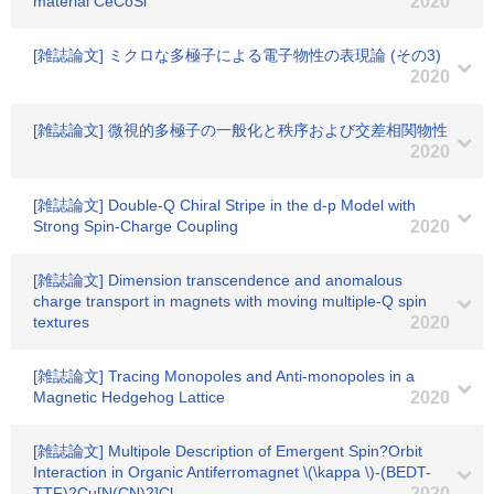
material CeCoSi
2020
[雑誌論文] ミクロな多極子による電子物性の表現論 (その3)
2020
[雑誌論文] 微視的多極子の一般化と秩序および交差相関物性
2020
[雑誌論文] Double-Q Chiral Stripe in the d-p Model with
Strong Spin-Charge Coupling
2020
[雑誌論文] Dimension transcendence and anomalous
charge transport in magnets with moving multiple-Q spin
textures
2020
[雑誌論文] Tracing Monopoles and Anti-monopoles in a
Magnetic Hedgehog Lattice
2020
[雑誌論文] Multipole Description of Emergent Spin?Orbit
Interaction in Organic Antiferromagnet \(\kappa \)-(BEDT-
TTF)2Cu[N(CN)2]Cl
2020