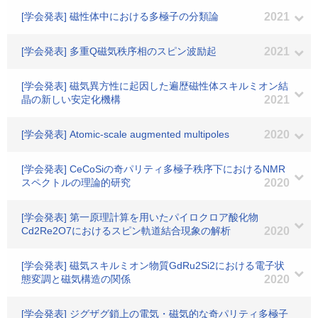
[学会発表] 磁性体中における多極子の分類論
2021
[学会発表] 多重Q磁気秩序相のスピン波励起
2021
[学会発表] 磁気異方性に起因した遍歴磁性体スキルミオン結
晶の新しい安定化機構
2021
[学会発表] Atomic-scale augmented multipoles
2020
[学会発表] CeCoSiの奇パリティ多極子秩序下におけるNMR
スペクトルの理論的研究
2020
[学会発表] 第一原理計算を用いたパイロクロア酸化物
Cd2Re2O7におけるスピン軌道結合現象の解析
2020
[学会発表] 磁気スキルミオン物質GdRu2Si2における電子状
態変調と磁気構造の関係
2020
[学会発表] ジグザグ鎖上の電気・磁気的な奇パリティ多極子