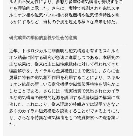
ルミ面不安定性により、多彩な多重Q磁気構造が発現するこ
とを理論的に示した。さらに、実験で観測された磁気スキ
ルミオン相や磁気バブル相の発現機構や磁気伝導特性を明
らかにするなど、当初の予測を超える様々な成果を得た。
研究成果の学術的意義や社会的意義
近年、トポロジカルに非自明な磁気構造を有するスキルミ
オン結晶に関する研究が急速に進展しつつある。本研究の
主な成果は、従来は主に磁性絶縁体に対して行われてきた
理論解析を、カイラルな金属磁性にまで拡張し、さらに金
属系に特有の磁気相互作用を利用することにより、スキル
ミオン結晶の新しい安定化機構や磁気伝導特性を明らかに
したことである。さらには、現実物質で見出されたカイラ
ルな磁気構造の微視的起源を説明する理論模型の構築に成
功した。これにより、従来理論の枠組みでは説明できない
多くのカイラル磁気構造を説明することができるようにな
り、さらなる特異な磁気構造をもつ物質探索への礎を築い
た。