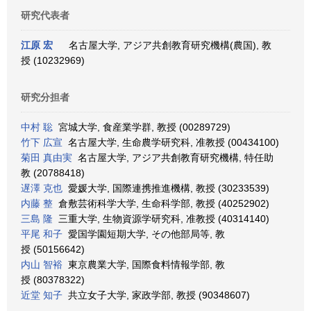
研究代表者
江原 宏
名古屋大学, アジア共創教育研究機構(農国), 教
授 (10232969)
研究分担者
中村 聡
宮城大学, 食産業学群, 教授 (00289729)
竹下 広宣
名古屋大学, 生命農学研究科, 准教授 (00434100)
菊田 真由実
名古屋大学, アジア共創教育研究機構, 特任助
教 (20788418)
遅澤 克也
愛媛大学, 国際連携推進機構, 教授 (30233539)
内藤 整
倉敷芸術科学大学, 生命科学部, 教授 (40252902)
三島 隆
三重大学, 生物資源学研究科, 准教授 (40314140)
平尾 和子
愛国学園短期大学, その他部局等, 教
授 (50156642)
内山 智裕
東京農業大学, 国際食料情報学部, 教
授 (80378322)
近堂 知子
共立女子大学, 家政学部, 教授 (90348607)