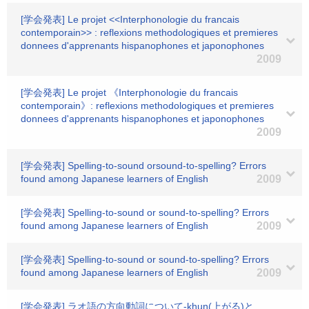
[学会発表] Le projet <<Interphonologie du francais
contemporain>> : reflexions methodologiques et premieres
donnees d'apprenants hispanophones et japonophones
2009
[学会発表] Le projet 《Interphonologie du francais
contemporain》: reflexions methodologiques et premieres
donnees d'apprenants hispanophones et japonophones
2009
[学会発表] Spelling-to-sound orsound-to-spelling? Errors
found among Japanese learners of English
2009
[学会発表] Spelling-to-sound or sound-to-spelling? Errors
found among Japanese learners of English
2009
[学会発表] Spelling-to-sound or sound-to-spelling? Errors
found among Japanese learners of English
2009
[学会発表] ラオ語の方向動詞について-khun(上がる)と