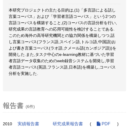
本研究プロジェクトの主たる目的は,(1)「多言語による話し
言葉コーパス」および「学習者言語コーパス」という2つの
言語コーパスを構築すること,(2)コーパスの言語分析を行い,
研究成果の言語教育への応用可能性を検討することである.
このため海外の高等研究機関との協力関係を構築しつつ,話
し言葉コーパス(フランス語,スペイン語,トルコ語,中国語)お
よび書き言葉コーパス(ラオ語,クメール語(カンボジア語))を
開発した.また,タスク中心のe-learning教材に基づいた学習
者言語データ収集のためのweb録音システムを開発し,学習
者言語コーパス(英語,フランス語,日本語)を構築し,コーパス
分析を実施した.
報告書
(6件)
2010
実績報告書
研究成果報告書
(
PDF
)