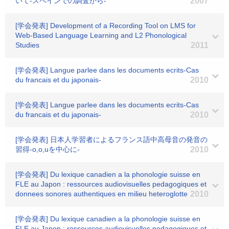
いて-スペインでの調査から-
2007
[学会発表] Development of a Recording Tool on LMS for
Web-Based Language Learning and L2 Phonological
Studies
2011
[学会発表] Langue parlee dans les documents ecrits-Cas
du francais et du japonais-
2010
[学会発表] Langue parlee dans les documents ecrits-Cas
du francais et du japonais-
2010
[学会発表] 日本人学習者によるフランス語中高母音の発音の
習得-o,o,uを中心に-
2010
[学会発表] Du lexique canadien a la phonologie suisse en
FLE au Japon : ressources audiovisuelles pedagogiques et
donnees sonores authentiques en milieu heteroglotte
2010
[学会発表] Du lexique canadien a la phonologie suisse en
FLE au Japon : ressources audiovisuelles pedagogiques et