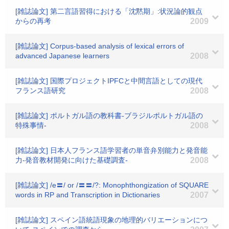
[雑誌論文] 第二言語習得における「沈黙期」:状況論的観点
からの再考
2009
[雑誌論文] Corpus-based analysis of lexical errors of
advanced Japanese learners
2008
[雑誌論文] 国際プロジェクトIPFCと中間言語としての現代
フランス語研究
2008
[雑誌論文] ポルトガル語の教科書-ブラジルポルトガル語の
特殊事情-
2008
[雑誌論文] 日本人フランス語学習者の単音弁別能力と発音能
力-発音教材開発に向けた基礎調査-
2008
[雑誌論文] /e〓/ or /〓〓/?: Monophthongization of SQUARE
words in RP and Transcription in Dictionaries
2007
[雑誌論文] スペイン語統語現象の地理的バリエーションにつ