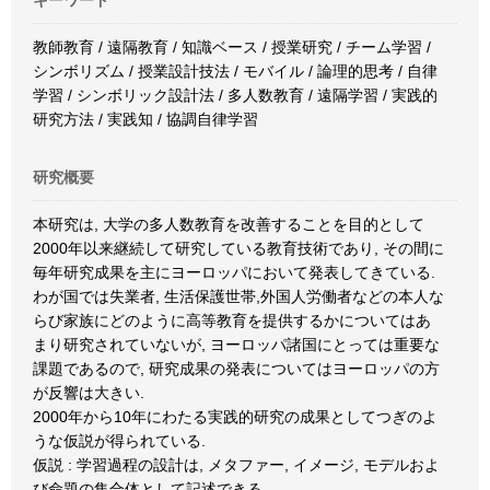
キーワード
教師教育 / 遠隔教育 / 知識ベース / 授業研究 / チーム学習 /
シンボリズム / 授業設計技法 / モバイル / 論理的思考 / 自律
学習 / シンボリック設計法 / 多人数教育 / 遠隔学習 / 実践的
研究方法 / 実践知 / 協調自律学習
研究概要
本研究は, 大学の多人数教育を改善することを目的として
2000年以来継続して研究している教育技術であり, その間に
毎年研究成果を主にヨーロッパにおいて発表してきている.
わが国では失業者, 生活保護世帯,外国人労働者などの本人な
らび家族にどのように高等教育を提供するかについてはあ
まり研究されていないが, ヨーロッパ諸国にとっては重要な
課題であるので, 研究成果の発表についてはヨーロッパの方
が反響は大きい.
2000年から10年にわたる実践的研究の成果としてつぎのよ
うな仮説が得られている.
仮説 : 学習過程の設計は, メタファー, イメージ, モデルおよ
び命題の集合体として記述できる.