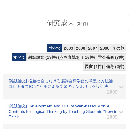
研究成果
(
32
件)
すべて
2009
2008
2007
2006
その他
すべて
雑誌論文 (19件) (うち査読あり 16件)
学会発表 (7件)
図書 (4件)
備考 (2件)
[雑誌論文] 格差社会における協調自律学習の意義と方法論-
ユビキタスICTの活用による学習のシンボリック設計法-
2009
[雑誌論文] Development and Trial of Web-based Mobile
Contents for Logical Thinking by Teaching Students "How to
Think"
2009