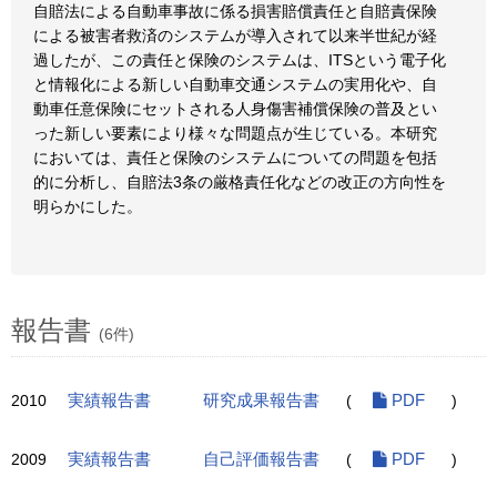
自賠法による自動車事故に係る損害賠償責任と自賠責保険
による被害者救済のシステムが導入されて以来半世紀が経
過したが、この責任と保険のシステムは、ITSという電子化
と情報化による新しい自動車交通システムの実用化や、自
動車任意保険にセットされる人身傷害補償保険の普及とい
った新しい要素により様々な問題点が生じている。本研究
においては、責任と保険のシステムについての問題を包括
的に分析し、自賠法3条の厳格責任化などの改正の方向性を
明らかにした。
報告書
(6件)
2010
実績報告書
研究成果報告書
(
PDF
)
2009
実績報告書
自己評価報告書
(
PDF
)