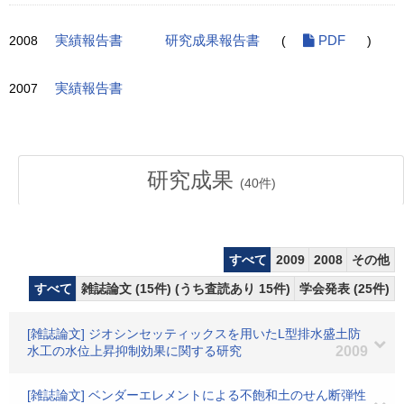
2008
実績報告書
研究成果報告書
(
PDF
)
2007
実績報告書
研究成果
(
40
件)
すべて
2009
2008
その他
すべて
雑誌論文 (15件) (うち査読あり 15件)
学会発表 (25件)
[雑誌論文] ジオシンセッティックスを用いたL型排水盛土防
水工の水位上昇抑制効果に関する研究
2009
[雑誌論文] ベンダーエレメントによる不飽和土のせん断弾性