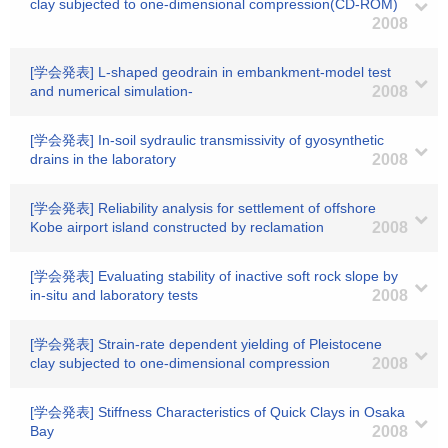
clay subjected to one-dimensional compression(CD-ROM)
2008
[学会発表] L-shaped geodrain in embankment-model test
and numerical simulation-
2008
[学会発表] In-soil sydraulic transmissivity of gyosynthetic
drains in the laboratory
2008
[学会発表] Reliability analysis for settlement of offshore
Kobe airport island constructed by reclamation
2008
[学会発表] Evaluating stability of inactive soft rock slope by
in-situ and laboratory tests
2008
[学会発表] Strain-rate dependent yielding of Pleistocene
clay subjected to one-dimensional compression
2008
[学会発表] Stiffness Characteristics of Quick Clays in Osaka
Bay
2008