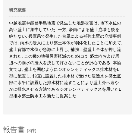
研究概要
中越地震や能登半島地震で発生した地盤災害は, 地下水位の
高い盛土に集中していた. 一方, 豪雨による盛土崩壊も後を
絶たない. 兵庫県で発生した台風による補強土壁の崩壊事例
では, 雨水の浸入により盛土本体が弱体化したことに加えて,
盛土背部で水位が急激に上昇し, 補強土壁盛土全体が押し流
された. この種の地盤災害軽減のためには, 盛土内および周
辺への雨水の浸入を決して許さないことが肝心である. 本論
文では, 盛土を囲むようにジオシンセティックス排水材をL
型に配置し, 鉛直に設置した排水材で受けた浸透水を盛土底
部に水平に設置した排水材に流すことにより盛土外へ速や
かに排水させる方法であるジオシンセティックスを用いたL
型排水盛土防水工を新たに提案した.
報告書
(3件)