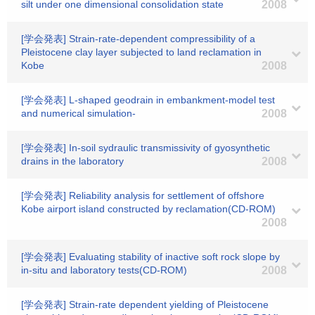
silt under one dimensional consolidation state
2008
[学会発表] Strain-rate-dependent compressibility of a
Pleistocene clay layer subjected to land reclamation in
Kobe
2008
[学会発表] L-shaped geodrain in embankment-model test
and numerical simulation-
2008
[学会発表] In-soil sydraulic transmissivity of gyosynthetic
drains in the laboratory
2008
[学会発表] Reliability analysis for settlement of offshore
Kobe airport island constructed by reclamation(CD-ROM)
2008
[学会発表] Evaluating stability of inactive soft rock slope by
in-situ and laboratory tests(CD-ROM)
2008
[学会発表] Strain-rate dependent yielding of Pleistocene