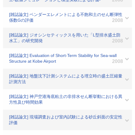
[雑誌論文] ベンダーエレメントによる不飽和土のせん断弾性
係数Gの評価
2008
[雑誌論文] ジオシンセティックスを用いた「L型排水盛土防
水工」の研究開発
2008
[雑誌論文] Evaluation of Short-Term Stability for Sea-wall
Structure at Kobe Airport
2008
[雑誌論文] 地盤沈下計測システムによる埋立時の盛土圧縮量
計測方法
[雑誌論文] 神戸空港海底粘土の非排水せん断挙動における異
方性及び時間効果
[雑誌論文] 現場調査および室内試験による砂丘斜面の安定性
評価