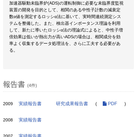
加速器駆動未臨界炉(ADS)の運転制御に必要な未臨界度監視
装置の開発を目的として、相関のある中性子計数の減衰定
数α値を測定するロッシα法に基いて、実時間連続測定シス
テムを整備した。また、検出器インポータンス理論を利用
して、新たに導いたロッシα法の理論式によると、中性子増
倍効果は低いが熱出力が高いADSの場合は、相関成分を効
率よく収集するデータ処理法を、さらに工夫する必要があ
る。
報告書
(4件)
2009
実績報告書
研究成果報告書
(
PDF
)
2008
実績報告書
2007
実績報告書