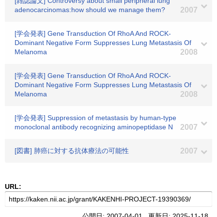
[雑誌論文] Controversy about small peripheral lung
adenocarcinomas:how should we manage them?
2007
[学会発表] Gene Transduction Of RhoA And ROCK-
Dominant Negative Form Suppresses Lung Metastasis Of
Melanoma
2008
[学会発表] Gene Transduction Of RhoA And ROCK-
Dominant Negative Form Suppresses Lung Metastasis Of
Melanoma
2008
[学会発表] Suppression of metastasis by human-type
monoclonal antibody recognizing aminopeptidase N
2007
[図書] 肺癌に対する抗体療法の可能性
2007
URL:
公開日: 2007-04-01 更新日: 2025-11-18