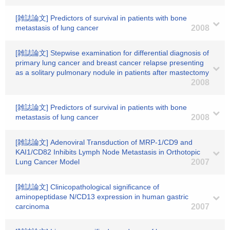
[雑誌論文] Predictors of survival in patients with bone
metastasis of lung cancer
2008
[雑誌論文] Stepwise examination for differential diagnosis of
primary lung cancer and breast cancer relapse presenting
as a solitary pulmonary nodule in patients after mastectomy
2008
[雑誌論文] Predictors of survival in patients with bone
metastasis of lung cancer
2008
[雑誌論文] Adenoviral Transduction of MRP-1/CD9 and
KAI1/CD82 Inhibits Lymph Node Metastasis in Orthotopic
Lung Cancer Model
2007
[雑誌論文] Clinicopathological significance of
aminopeptidase N/CD13 expression in human gastric
carcinoma
2007