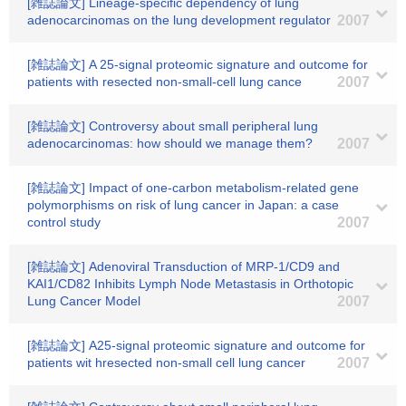
[雑誌論文] Lineage-specific dependency of lung
adenocarcinomas on the lung development regulator
2007
[雑誌論文] A 25-signal proteomic signature and outcome for
patients with resected non-small-cell lung cance
2007
[雑誌論文] Controversy about small peripheral lung
adenocarcinomas: how should we manage them?
2007
[雑誌論文] Impact of one-carbon metabolism-related gene
polymorphisms on risk of lung cancer in Japan: a case
control study
2007
[雑誌論文] Adenoviral Transduction of MRP-1/CD9 and
KAI1/CD82 Inhibits Lymph Node Metastasis in Orthotopic
Lung Cancer Model
2007
[雑誌論文] A25-signal proteomic signature and outcome for
patients wit hresected non-small cell lung cancer
2007