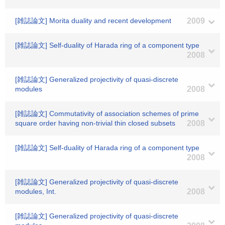
[雑誌論文] Morita duality and recent development
2009
[雑誌論文] Self-duality of Harada ring of a component type
2008
[雑誌論文] Generalized projectivity of quasi-discrete
modules
2008
[雑誌論文] Commutativity of association schemes of prime
square order having non-trivial thin closed subsets
2008
[雑誌論文] Self-duality of Harada ring of a component type
2008
[雑誌論文] Generalized projectivity of quasi-discrete
modules, Int.
2008
[雑誌論文] Generalized projectivity of quasi-discrete