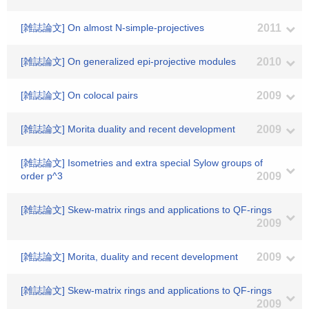
[雑誌論文] On almost N-simple-projectives
2011
[雑誌論文] On generalized epi-projective modules
2010
[雑誌論文] On colocal pairs
2009
[雑誌論文] Morita duality and recent development
2009
[雑誌論文] Isometries and extra special Sylow groups of
order p^3
2009
[雑誌論文] Skew-matrix rings and applications to QF-rings
2009
[雑誌論文] Morita, duality and recent development
2009
[雑誌論文] Skew-matrix rings and applications to QF-rings
2009