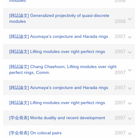
modules
2008
[雑誌論文] Generalized projectivity of quasi-discrete
modules
2008
[雑誌論文] Azumaya's conjecture and Harada rings
2007
[雑誌論文] Lifting modules over right perfect rings
2007
[雑誌論文] Chang Chaehoon, Lifting modules over right
perfect rings, Comm.
2007
[雑誌論文] Azumaya's conjecture and Harada rings
2007
[雑誌論文] Lifting modules over right perfect rings
2007
[学会発表] Morita duality and recent development
2007
[学会発表] On colocal pairs
2007