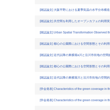
[雑誌論文] 大阪平野における夏季気温の水平分布構造
[雑誌論文] 共空間を利用したオープンカフェの利用
[雑誌論文] Urban Spatial Transformation Observed thr
[雑誌論文] 都心の公園際における空間形態とその利
[雑誌論文] 近代以降の東横堀a川と沿川市街地の空
[雑誌論文] 都心の公園際における空間形態とその利
[雑誌論文] 近代以降の東横堀川と沿川市街地の空間
[学会発表] Characteristics of the green coverage in the
[学会発表] Characteristics of the green coverage in the