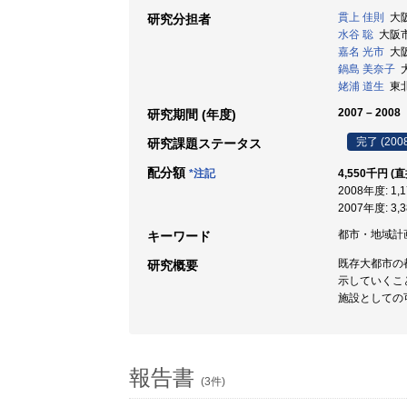
貫上 佳則
大阪
研究分担者
水谷 聡
大阪市立
嘉名 光市
大阪
鍋島 美奈子
大
姥浦 道生
東北
2007 – 2008
研究期間 (年度)
完了 (200
研究課題ステータス
配分額
*注記
4,550千円 (
2008年度: 1
2007年度: 3
都市・地域計画
キーワード
既存大都市の
研究概要
示していくこ
施設としての
報告書
(3件)