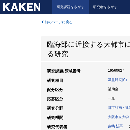
研究課題をさがす
研究者をさがす
前のページに戻る
臨海部に近接する大都市
る研究
19560627
研究課題/領域番号
基盤研究(C)
研究種目
補助金
配分区分
一般
応募区分
都市計画・建
研究分野
大阪市立大学
研究機関
赤崎 弘平
大
研究代表者