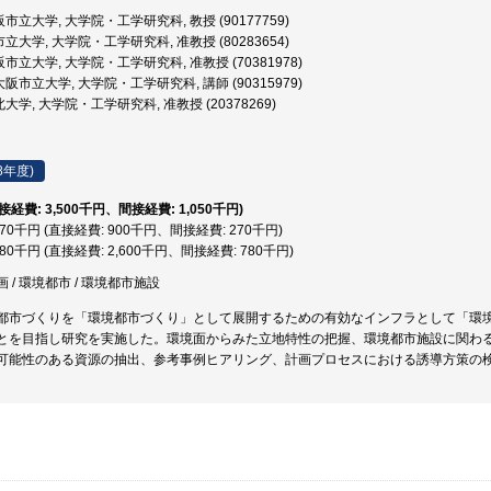
市立大学, 大学院・工学研究科, 教授 (90177759)
大学, 大学院・工学研究科, 准教授 (80283654)
市立大学, 大学院・工学研究科, 准教授 (70381978)
阪市立大学, 大学院・工学研究科, 講師 (90315979)
大学, 大学院・工学研究科, 准教授 (20378269)
8年度)
直接経費: 3,500千円、間接経費: 1,050千円)
,170千円 (直接経費: 900千円、間接経費: 270千円)
,380千円 (直接経費: 2,600千円、間接経費: 780千円)
 / 環境都市 / 環境都市施設
都市づくりを「環境都市づくり」として展開するための有効なインフラとして「環
とを目指し研究を実施した。環境面からみた立地特性の把握、環境都市施設に関わ
可能性のある資源の抽出、参考事例ヒアリング、計画プロセスにおける誘導方策の