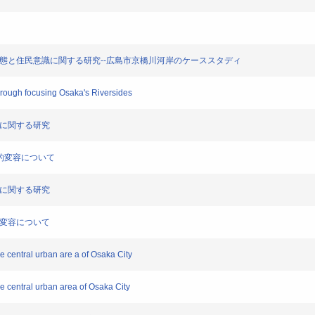
実態と住民意識に関する研究--広島市京橋川河岸のケーススタディ
ough focusing Osaka's Riversides
用に関する研究
間的変容について
用に関する研究
的変容について
 central urban are a of Osaka City
 central urban area of Osaka City