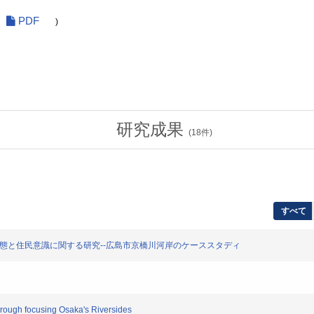
PDF
)
研究成果
(
18
件)
すべて
実態と住民意識に関する研究--広島市京橋川河岸のケーススタディ
ough focusing Osaka's Riversides