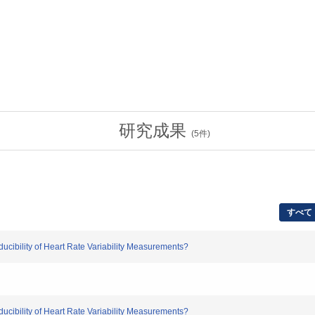
研究成果
(
5
件)
すべて
bility of Heart Rate Variability Measurements?
bility of Heart Rate Variability Measurements?