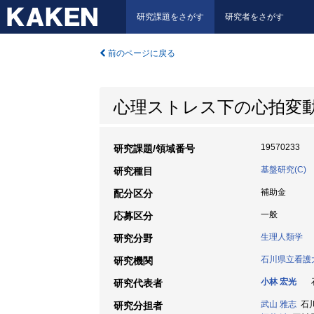
研究課題をさがす
研究者をさがす
前のページに戻る
心理ストレス下の心拍変
19570233
研究課題/領域番号
基盤研究(C)
研究種目
補助金
配分区分
一般
応募区分
生理人類学
研究分野
石川県立看護
研究機関
小林 宏光
石
研究代表者
武山 雅志
石川
研究分担者