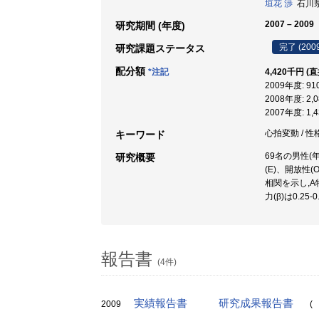
垣花 渉
石川県立
2007 – 2009
研究期間 (年度)
完了 (200
研究課題ステータス
配分額
*注記
4,420千円 (
2009年度: 9
2008年度: 2
2007年度: 1
心拍変動 / 性格
キーワード
69名の男性(
研究概要
(E)、開放性
相関を示し,A
力(β)は0.
報告書
(4件)
実績報告書
研究成果報告書
2009
(