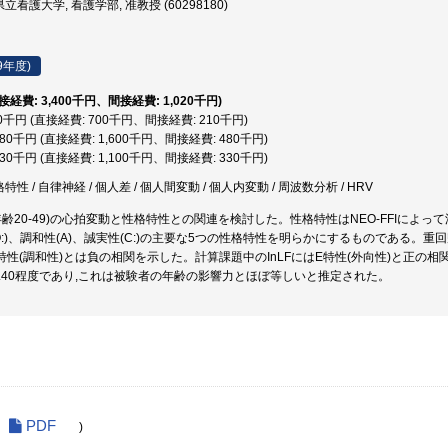
看護大学, 看護学部, 准教授 (60298180)
9年度)
直接経費: 3,400千円、間接経費: 1,020千円)
10千円 (直接経費: 700千円、間接経費: 210千円)
,080千円 (直接経費: 1,600千円、間接経費: 480千円)
,430千円 (直接経費: 1,100千円、間接経費: 330千円)
特性 / 自律神経 / 個人差 / 個人間変動 / 個人内変動 / 周波数分析 / HRV
年齢20-49)の心拍変動と性格特性との関連を検討した。性格特性はNEO-FFIによって
(O:)、調和性(A)、誠実性(C:)の主要な5つの性格特性を明らかにするものである。重回
特性(調和性)とは負の相関を示した。計算課題中のInLFにはE特性(外向性)と正の相
25-0.40程度であり,これは被験者の年齢の影響力とほぼ等しいと推定された。
PDF
)