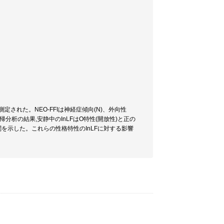
測定された。NEO-FFIは神経症傾向(N)、外向性
帰分析の結果,安静中のInLFはO特性(開放性)と正の
関を示した。これらの性格特性のInLFに対する影響