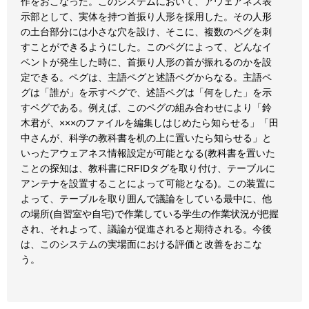
作をおこなった。このシステムにおいて、アウェアネス表
示部として、実体を持つ首振り人形を採用した。その人形
の土台部分には小さな穴を設け、そこに、複数のペグを刺
すことができるようにした。このペグによって、どんなイ
ベントが発生した時に、首振り人形の首が振れるのかを設
定できる。ペグは、主語ペグと述語ペグからなる。主語ペ
グは「誰が」を示すペグで、述語ペグは「何をした」を示
すペグである。例えば、このペグの組み合わせにより「鈴
木君が、×××のファイルを編集しはじめたら知らせる」「田
中さんが、科学の教科書を机の上に置いたら知らせる」と
いったアウェアネス情報設定が可能となる(教科書を置いた
ことの探知は、教科書にRFIDタグを取り付け、テーブルに
アンテナを設置することによって可能となる)。この装置に
よって、テーブルを取り囲んで議論をしている最中に、他
の場所(自習室や自宅)で作業している学生の作業状況が把握
され、それよって、議論が促進されると期待される。今後
は、このシステムの実場面における評価と改善をおこな
う。