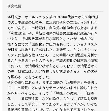
研究概要
本研究は、オイルショック後の1970年代後半から80年代ま
での日本政治の転換を、政治思想研究の立場から分析した
ものである。この時期は、自民党の補助金ばら撒きによる
「利益政治」や、革新自治体の社会民主主義的政策が行き
づまり、行財政改革が深刻な課題となったが、他方では
様々な面での「国際化」の圧力もあって、ナショナリズム
が目立つ現象として出現した。本研究は、とくにナショナ
リズムに焦点を絞りながら、この時期の政治思想を分析す
ることを意図したものである。当該の時期の日本政治研究
において、政治過程分析が主となっており、政治思想から
の先行研究はほとんど存在しない状況をふまえ、その欠落
を埋めることをもめざした。
研究の遂行にあたり、まず全国紙の「論壇時評」を参照し
て、この時期にどのようなテーマがどのように論じられた
かをサーベイした。そして「「戦後」の終焉」、「国際
化」、「新保守主義」などの論点にもとづいて議論を整理
した。そして研究テーマであるナショナリズムが、いかな
る動機や背景にもとづいて、いかなる形で主張されたか、