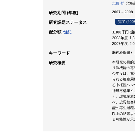
志賀 哲
北海道大
2007 – 2008
研究期間 (年度)
完了 (200
研究課題ステータス
配分額
*注記
3,300千円 (
2008年度: 1,
2007年度: 2,
脳神経疾患 / 
キーワード
本研究の目的
研究概要
り脳機能の再
今年度は、充実
られる梗塞周辺
る中枢性ベンゾジ
神経再構築イ
く、環境刺激
べ、皮質梗塞周
能の再生過程
以上の結果よ
る可能性が示