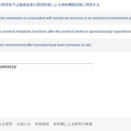
factor (BDNF)の発現低下は脳虚血後の環境刺激による神経機能回復に関係する
r expression is associated with functional recovery in an enriched environment af
cerebral metabolic functions after the onset of stroke in spontaneously hypertensi
 environment after transient focal brain ischemia in rats.
ある質問
お知らせ
利用規程
科研費による研究の帰属