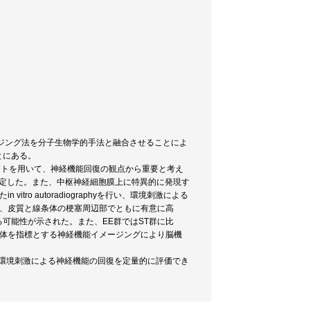
ージング法を分子生物学的手法と融合させることによ
とにある。
育したラットを用いて、神経機能回復の観点から重要と考え
変化を測定した。また、中枢神経細胞膜上に特異的に発現す
itro autoradiographyを行い、環境刺激による
べ、皮質と線条体の梗塞周辺部でともに有意に高
可能性が示された。また、EE群ではST群に比
ピン受容体を指標とする神経機能イメージングにより脳機
後の環境刺激による神経機能の回復を定量的に評価でき