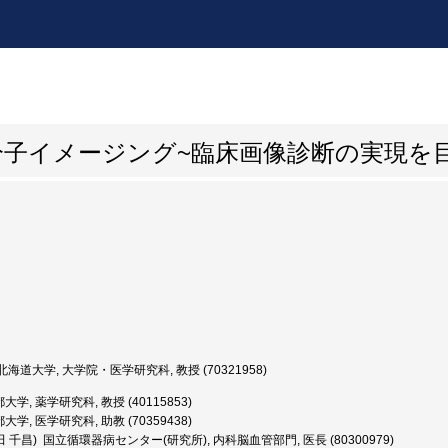
子イメージング~臨床画像診断の実現を
海道大学, 大学院・医学研究科, 教授 (70321958)
大学, 薬学研究科, 教授 (40115853)
大学, 医学研究科, 助教 (70359438)
田 千昌) 国立循環器病センター(研究所), 内科脳血管部門, 医長 (80300979)