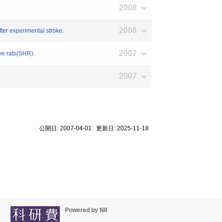
2008
2008
ter experimental stroke.
2007
ve rats(SHR).
2007
公開日: 2007-04-01 更新日: 2025-11-18
Powered by NII