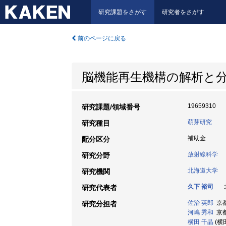
研究課題をさがす
研究者をさがす
前のページに戻る
脳機能再生機構の解析と分
19659310
研究課題/領域番号
萌芽研究
研究種目
補助金
配分区分
放射線科学
研究分野
北海道大学
研究機関
久下 裕司
北
研究代表者
佐治 英郎
京都
研究分担者
河嶋 秀和
京都
横田 千晶
(横