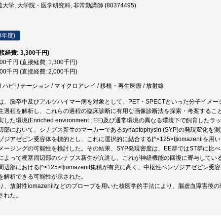
学, 大学院・医学研究科, 非常勤講師 (80374495)
8年度)
直接経費: 3,300千円)
300千円 (直接経費: 1,300千円)
000千円 (直接経費: 2,000千円)
リハビリテーション / マイクロアレイ / 移植・再生医療 / 放射線
は、脳卒中及びアルツハイマー病を対象として、PET・SPECTといった分子イメ
生過程を解析し、これらの過程の臨床診断に有用な画像診断法を探索・考案するこ
した環境(Enriched environment ; EE)及び通常環境の異なる環境下で飼
部において、シナプス新生のマーカーであるsynaptophysin (SYP)の発現
アゼピン受容体を標的とし、これに選択的に結合する[^<125>I]iomazenilを用いたin v
メージングの可能性を検討した。その結果、SYP発現密度は、EE群ではST群に比
によって梗塞周辺部のシナプス新生が亢進し、これが神経機能の回復に寄与している
辺部における[^<125>I]iomazenil集積が有意に高く、中枢性ベンゾジアゼ
を解析できる可能性が示された。
り、放射性iomazenilなどのプローブを用いた核医学的手法により、脳虚血障害
された。