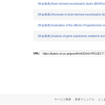
[学会発表] Brain derived neurotrophic 
[学会発表] Decrease in brain derived neurotrophic facto
[学会発表] Evaluation of the effects of hypertension on 
[学会発表] Analysis of gene expression related to enrich
URL:
サービス概要
検索マニュアル
よく