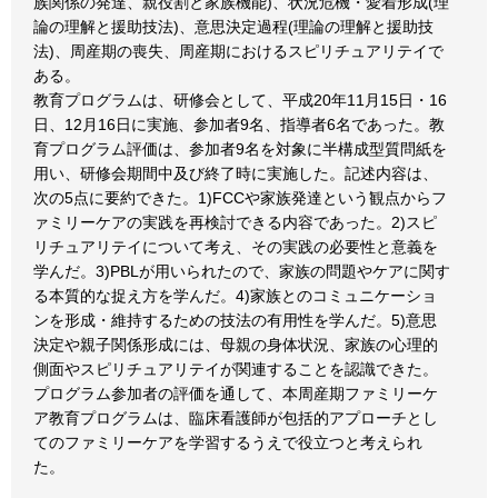
族関係の発達、親役割と家族機能)、状況危機・愛着形成(理
論の理解と援助技法)、意思決定過程(理論の理解と援助技
法)、周産期の喪失、周産期におけるスピリチュアリテイで
ある。
教育プログラムは、研修会として、平成20年11月15日・16
日、12月16日に実施、参加者9名、指導者6名であった。教
育プログラム評価は、参加者9名を対象に半構成型質問紙を
用い、研修会期間中及び終了時に実施した。記述内容は、
次の5点に要約できた。1)FCCや家族発達という観点からフ
ァミリーケアの実践を再検討できる内容であった。2)スピ
リチュアリテイについて考え、その実践の必要性と意義を
学んだ。3)PBLが用いられたので、家族の問題やケアに関す
る本質的な捉え方を学んだ。4)家族とのコミュニケーショ
ンを形成・維持するための技法の有用性を学んだ。5)意思
決定や親子関係形成には、母親の身体状況、家族の心理的
側面やスピリチュアリテイが関連することを認識できた。
プログラム参加者の評価を通して、本周産期ファミリーケ
ア教育プログラムは、臨床看護師が包括的アプローチとし
てのファミリーケアを学習するうえで役立つと考えられ
た。