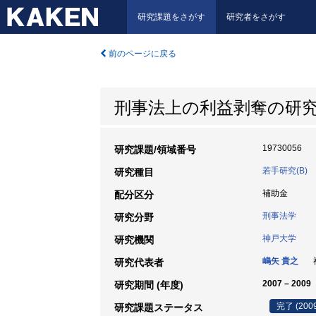
研究課題をさがす
研究者をさがす
前のページに戻る
刑事法上の利益剥奪の研
19730056
研究課題/領域番号
若手研究(B)
研究種目
補助金
配分区分
刑事法学
研究分野
神戸大学
研究機関
嶋矢 貴之
神
研究代表者
2007 – 2009
研究期間 (年度)
完了 (200
研究課題ステータス