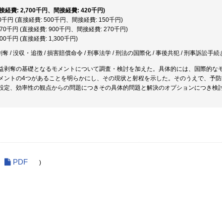
直接経費: 2,700千円、間接経費: 420千円)
50千円 (直接経費: 500千円、間接経費: 150千円)
,170千円 (直接経費: 900千円、間接経費: 270千円)
300千円 (直接経費: 1,300千円)
剥奪 / 没収・追徴 / 損害賠償命令 / 刑事法学 / 刑法の国際化 / 事後共犯 / 刑事訴訟
益剥奪の基礎となるモメントについて調査・検討を加えた。具体的には、国際的な
メントの4つがあることを明らかにし、その現状と射程を示した。そのうえで、予
設定、効率性の観点からの問題につきその具体的問題と解決のオプションにつき検
PDF
)