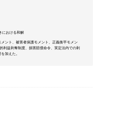
手続きにおける和解
モメント、被害者保護モメント、正義衡平モメン
防的利益剥奪制度、損害賠償命令、実定法内での剥
討を加えた。