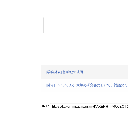
[学会発表] 教唆犯の成否
[備考] ドイツケルン大学の研究会において、討議
URL: