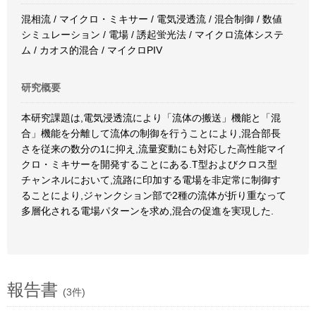
混相流 / マイクロ・ミキサー / 電気浸透流 / 混合制御 / 数値
シミュレーション / 電場 / 誘起蛍光法 / マイクロ流体システ
ム / カオス的混合 / マイクロPIV
研究概要
本研究課題は,電気浸透流により「流体の搬送」機能と「混
合」機能を分離して流体の制御を行うことにより,混合部長
さを従来の数分の1に抑え,流量変動にも対応した高性能マイ
クロ・ミキサーを開発することにある.T型およびクロス型
チャンネルにおいて,流路に印加する電場を非定常に制御す
ることにより,ジャンクション部で2種の流体が折り重なって
多層化される電場パターンを求め,混合の促進を実現した.
報告書
(3件)