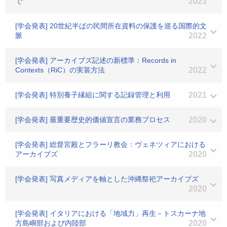
で
2023
[学会発表] 20世紀半ばの民間所在資料の保護を巡る国際的文
脈
2022
[学会発表] アーカイブズ記述の新標準：Records in
Contexts（RiC）の実装方法
2022
[学会発表] 特別養子縁組に関する記録管理と利用
2021
[学会発表] 最重要歴史的価値宣言の業務プロセス
2020
[学会発表] 総督宮殿とフラーリ教会：ヴェネツィアにおける
アーカイブズ
2020
[学会発表] 写真メディアを軸とした沖縄祭祀アーカイブズ
2020
[学会発表] イタリアにおける「地域力」再生－トスカーナ地
方島嶼部および内陸部
2020