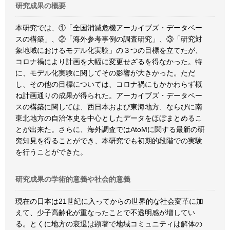
研究成果の概要
本研究では、①「全国消滅危機アーカイブズ・データベー
スの構築」、②「海外参考事例の調査研究」、③「研究対
象地域におけるモデル化実験」の３つの目標を立てたが、
コロナ禍により計画を大幅に変更せざるを得なかった。特
に、モデル化実験に関してその影響が大きかった。ただ
し、その他の目標については、コロナ禍にもかかわらず概
ね計画通りの成果が得られた。アーカイブズ・データベー
スの構築に関しては、西日本および東海地方、ならびに南
東北地方の自治体史を中心としたデータをほぼまとめるこ
とが出来た。さらに、海外調査ではAtoMに関する最新の研
究知見を得ることができ、本研究でも初期的段階での実験
を行うことができた。
研究成果の学術的意義や社会的意義
現在の日本は21世紀に入ってからの世界的な社会変革に加
えて、少子高齢化が重なったことで不透明感が増してい
る。とくに地方の衰退は顕著で地域コミュニティは解体の