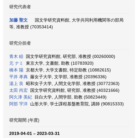
研究代表者
加藤 聖文
国文学研究資料館, 大学共同利用機関等の部局
等, 准教授 (70353414)
研究分担者
青木 睦
国文学研究資料館, 研究部, 准教授 (00260000)
元 ナミ
東京大学, 文書館, 助教 (10783920)
橋本 陽
京都大学, 大学文書館, 特定助教 (10882615)
平井 孝典
藤女子大学, 文学部, 准教授 (20396336)
湯上 良
昭和女子大学, 人間文化学部, 准教授 (30772363)
太田 尚宏
国文学研究資料館, 研究部, 准教授 (40321666)
阿久津 美紀
目白大学, 人間学部, 助教 (50823449)
阿部 宇洋
山形大学, 学士課程基盤教育院, 講師 (90815333)
研究期間 (年度)
2019-04-01 – 2023-03-31