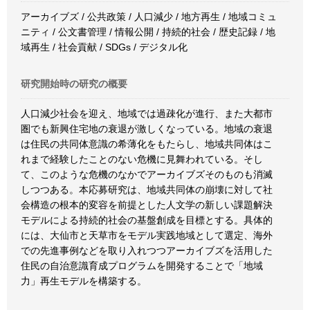
アーカイブズ / 公共政策 / 人口減少 / 地方再生 / 地域コミュ
ニティ / 公文書管理 / 情報公開 / 持続的社会 / 歴史記録 / 地
域再生 / 社会貢献 / SDGs / デジタル化
研究開始時の研究の概要
人口減少社会を迎え、地域では過疎化が進行、また大都市
圏でも新興住宅地の衰退が激しくなっている。地域の衰退
は住民の共同体意識の希薄化をもたらし、地域共同体はこ
れまで経験したことのない危機に見舞われている。そし
て、このような危機のなかでアーカイブズそのものも消滅
しつつある。本応募研究は、地域共同体の崩壊に対して社
会構造の根本的変容を前提とした人文学の新しい課題解決
モデルによる持続的社会の基盤創成を目標とする。具体的
には、大仙市と天草市をモデル実践地域として選定、海外
での先進事例などを取り入れつつアーカイブズを活用した
住民の自治意識育成プログラムを開発することで「地域
力」再生モデルを構築する。