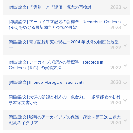
[雑誌論文] 「選別」と「評価」概念の再検討
2023
[雑誌論文] アーカイブズ記述の新標準 : Records in Contexts
(RiC)をめぐる最新動向と今後の展望
2023
[雑誌論文] 電子記録研究の現在ー2004 年以降の回顧と展望
一
2022
[雑誌論文] アーカイブズ記述の新標準：Records in
Contexts（RiC）の実装方法
2022
[雑誌論文] Il fondo Marega e i suoi scritti
2020
[雑誌論文] 天保の飢饉と村方の「救合力」―多摩郡後ヶ谷村
杉本家文書から―
2020
[雑誌論文] 戦時のアーカイブズの保護・疎開－第二次世界大
戦期のイタリア－
2020