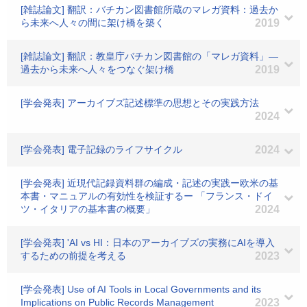
[雑誌論文] 翻訳：バチカン図書館所蔵のマレガ資料：過去か
ら未来へ人々の間に架け橋を築く
2019
[雑誌論文] 翻訳：教皇庁バチカン図書館の「マレガ資料」―
過去から未来へ人々をつなぐ架け橋
2019
[学会発表] アーカイブズ記述標準の思想とその実践方法
2024
[学会発表] 電子記録のライフサイクル
2024
[学会発表] 近現代記録資料群の編成・記述の実践ー欧米の基
本書・マニュアルの有効性を検証するー 「フランス・ドイ
ツ・イタリアの基本書の概要」
2024
[学会発表] 'AI vs HI：日本のアーカイブズの実務にAIを導入
するための前提を考える
2023
[学会発表] Use of AI Tools in Local Governments and its
Implications on Public Records Management
2023