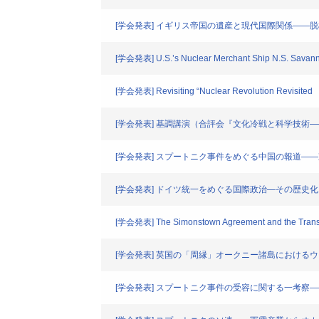
[学会発表] イギリス帝国の遺産と現代国際関係――
[学会発表] U.S.’s Nuclear Merchant Ship N.S. Savanna
[学会発表] Revisiting “Nuclear Revolution Revisited
[学会発表] 基調講演（合評会『文化冷戦と科学技術
[学会発表] スプートニク事件をめぐる中国の報道―
[学会発表] ドイツ統一をめぐる国際政治―その歴史
[学会発表] The Simonstown Agreement and the Transfor
[学会発表] 英国の「周縁」オークニー諸島における
[学会発表] スプートニク事件の受容に関する一考察