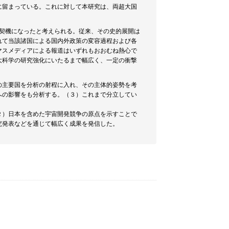
に留まっている。これに対して本研究は、両超大国
大契機になったと考えられる。従来、その史的展開は
れて当該諸国による国内外政策の変容過程および各
マスメディアによる報道はいずれもおおむね熱心で
大科学の研究強化にいたるまで幅広く、一定の衝撃
の主要国を分析の射程に入れ、その主体的姿勢を考
への影響をも分析する。（３）これまで分立してい
２）日本を含めた宇宙開発競争の原点を示すことで
究発表などを通じて幅広く成果を発信した。