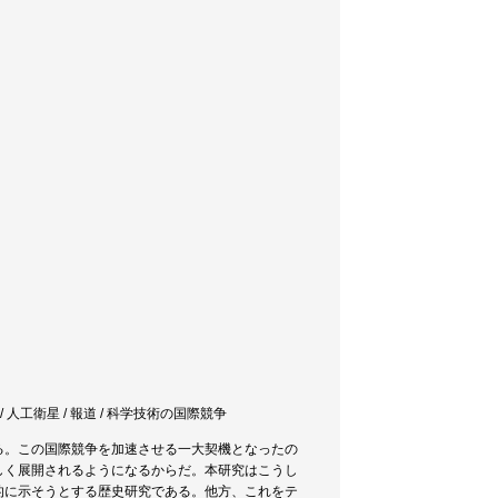
/ 人工衛星 / 報道 / 科学技術の国際競争
る。この国際競争を加速させる一大契機となったの
しく展開されるようになるからだ。本研究はこうし
的に示そうとする歴史研究である。他方、これをテ