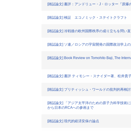
[雑誌論文] 書評：アンドリュー・J・ロッター『原
[雑誌論文] 検証 エコノミック・ステイトクラフト
[雑誌論文] 冷戦後の欧州国際秩序の成り立ちを問い直
[雑誌論文] ソ連／ロシアの宇宙開発の国際政治学上
[雑誌論文] Book Review on Tomohito Baji, The Internat
[雑誌論文] 書評 ティモシー・スナイダー著、松井貴
[雑誌論文] ブリティッシュ・ワールドの批判的再検
[雑誌論文] 「アジア太平洋のための原子力科学技術に
から日本のRCAへの参画まで
[雑誌論文] 現代的経済安保の論点