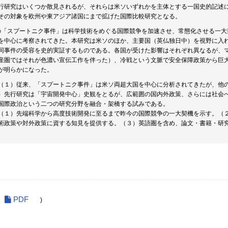
行研究はいくつか散見されるが、それらは米ソいずれかを主体とする一国史的記述
その対象を欧州や東アジア諸国にまで拡げた国際比較研究となる。
0月の「スプートニク事件」は科学技術をめぐる国際競争を加速させ、常態化させる一
を中心に考察されてきた。本研究は米ソのほか、主要国（英仏独日中）を視野に入
同事件の受容を史的実証するものである。各国が受けた影響はそれぞれ異なるが、
産圏ではそれが色濃い宣伝工作を伴った）、冷戦という文脈で安全保障政策から巨
が明らかになった。
（１）従来、「スプートニク事件」は米ソ両超大国を中心に分析されてきたが、他
）先行研究は「宇宙開発中心」史観をとるが、広範囲の国内外政策、さらには社会
国際政治という二つの研究分野を融合・架橋する試みである。
（１）先端科学から高度技術開発に至るまで昨今の国際競争の一大契機を示す。（
術政策や対外政策に資する知見を提供する。（３）英語圏を含め、論文・書籍・研
PDF
)