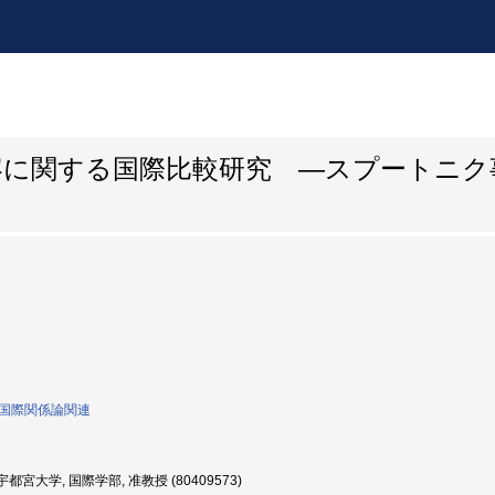
容に関する国際比較研究 ―スプートニク
0:国際関係論関連
都宮大学, 国際学部, 准教授 (80409573)