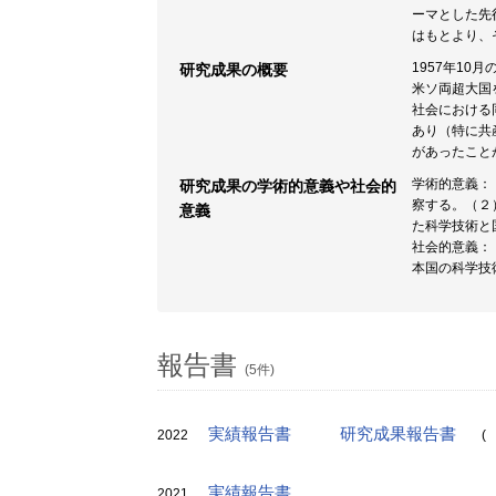
ーマとした先
はもとより、
1957年1
研究成果の概要
米ソ両超大国
社会における
あり（特に共
があったこと
学術的意義：
研究成果の学術的意義や社会的
察する。（２
意義
た科学技術と
社会的意義：
本国の科学技
報告書
(5件)
実績報告書
研究成果報告書
2022
(
実績報告書
2021