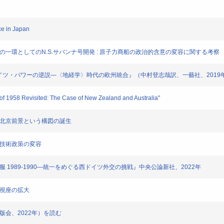
ce in Japan
の一環としてのN.S.サバンナ号開発 : 原子力商船の政治的含意の変容に関する考察
ドナニ『ドイツ・パワーの逆説―〈地経学〉時代の欧州統合』（中村登志哉訳、一藝社、2019
1958 Revisited: The Case of New Zealand and Australia"
、北京前景という構図の誕生
学技術政策の変容
 1989-1990―統一をめぐる西ドイツ外交の挑戦』中央公論新社、2022年
的視座の拡大
版会、2022年）を読む