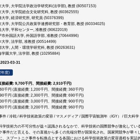
大学, 大学院法学政治学研究科(法学部), 教授 (80507153)
大学, 大学院総合文化研究科, 教授 (60362555)
大学, 経済研究所, 研究員 (50376399)
大学, 大学院公共政策学連携研究部・教育部, 教授 (60334025)
大学, 平和センター, 准教授 (90622019)
市外国語大学, 外国語学部, 准教授 (70644996)
学, 法学部, 准教授 (00514499)
大学, 人間・環境学研究科, 教授 (90263631)
学園大学, 法学部, 教授 (10295884)
 2023-03-31
2年度)
(直接経費: 9,700千円、間接経費: 2,910千円)
,560千円 (直接経費: 1,200千円、間接経費: 360千円)
,990千円 (直接経費: 2,300千円、間接経費: 690千円)
,900千円 (直接経費: 3,000千円、間接経費: 900千円)
,160千円 (直接経費: 3,200千円、間接経費: 960千円)
 / 冷戦 / 科学技術政策の変容 / マスメディア / 国際宇宙観測年（IGY） / 巨大科学 
科学技術力の不可分性が益々認識されるなかで、科学技術の国際競争が激化してい
ク事件だと言える。その直後から多くの先端分野が国策化され、国家間競争が華々
に、スプートニク事件を転換点とする各国における科学技術政策の変容過程を実証