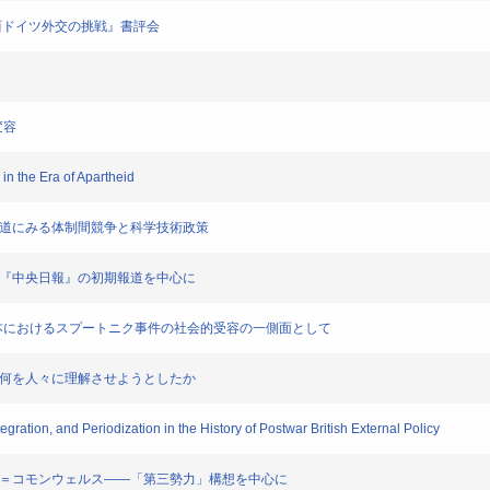
ぐる西ドイツ外交の挑戦』書評会
変容
n the Era of Apartheid
報道にみる体制間競争と科学技術政策
―『中央日報』の初期報道を中心に
の日本におけるスプートニク事件の社会的受容の一側面として
ア何を人々に理解させようとしたか
on, and Periodization in the History of Postwar British External Policy
国＝コモンウェルス――「第三勢力」構想を中心に