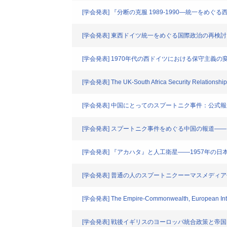
[学会発表] 『分断の克服 1989-1990―統一をめ
[学会発表] 東西ドイツ統一をめぐる国際政治の再検討
[学会発表] 1970年代の西ドイツにおける保守主義の
[学会発表] The UK-South Africa Security Relationship i
[学会発表] 中国にとってのスプートニク事件：公式
[学会発表] スプートニク事件をめぐる中国の報道―
[学会発表] 『アカハタ』と人工衛星――1957年
[学会発表] 普通の人のスプートニクーーマスメディ
[学会発表] The Empire-Commonwealth, European Integrati
[学会発表] 戦後イギリスのヨーロッパ統合政策と帝