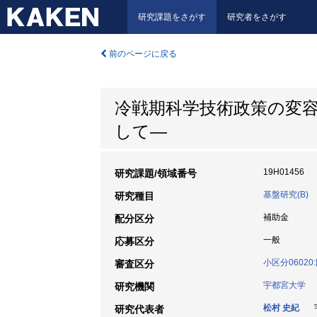
研究課題をさがす
研究者をさがす
前のページに戻る
冷戦期科学技術政策の変
して―
19H01456
研究課題/領域番号
基盤研究(B)
研究種目
補助金
配分区分
一般
応募区分
小区分0602
審査区分
宇都宮大学
研究機関
松村 史紀
宇
研究代表者