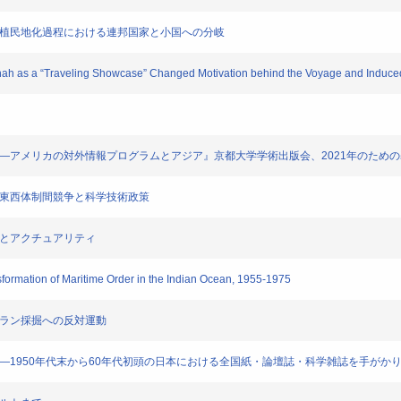
脱植民地化過程における連邦国家と小国への分岐
h as a “Traveling Showcase” Changed Motivation behind the Voyage and Induce
――アメリカの対外情報プログラムとアジア』京都大学学術出版会、2021年のため
―東西体制間競争と科学技術政策
化とアクチュアリティ
mation of Maritime Order in the Indian Ocean, 1955-1975
ウラン採掘への反対運動
――1950年代末から60年代初頭の日本における全国紙・論壇誌・科学雑誌を手がか