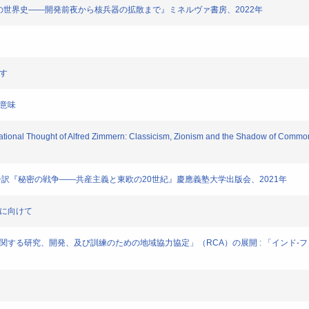
爆の世界史――開発前夜から核兵器の拡散まで』ミネルヴァ書房、2022年
す
の意味
ional Thought of Alfred Zimmern: Classicism, Zionism and the Shadow of Common
子訳『秘密の戦争――共産主義と東欧の20世紀』慶應義塾大学出版会、2021年
討に向けて
関する研究、開発、及び訓練のための地域協力協定」（RCA）の展開 : 「インド-フィ