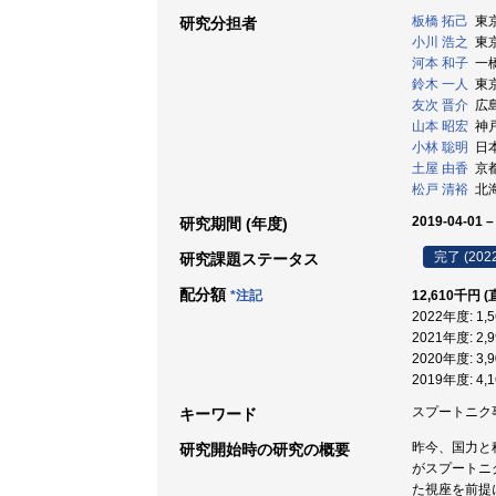
板橋 拓己
東京
研究分担者
小川 浩之
東京
河本 和子
一橋
鈴木 一人
東京
友次 晋介
広島
山本 昭宏
神戸
小林 聡明
日本大
土屋 由香
京都
松戸 清裕
北海
2019-04-01 –
研究期間 (年度)
完了 (202
研究課題ステータス
配分額
*注記
12,610千円 
2022年度: 1
2021年度: 2
2020年度: 3
2019年度: 4
スプートニク事件
キーワード
昨今、国力と
研究開始時の研究の概要
がスプートニ
た視座を前提