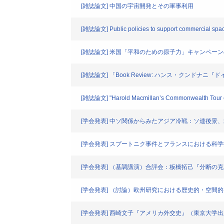
[雑誌論文] 中国の宇宙開発とその軍事利用
[雑誌論文] Public policies to support commercial spa
[雑誌論文] 米国「平和のための原子力」キャンペーン
[雑誌論文] 「Book Review: ハンス・クン
[雑誌論文] "Harold Macmillan’s Commonwealth Tour of 
[学会発表] 中ソ関係からみたアジア冷戦：ソ連後景
[学会発表] スプートニク事件とフランスにおける科
[学会発表] （基調講演）合評会：板橋拓己『分断の克服
[学会発表] （討論）欧州研究における歴史的・空間
[学会発表] 西崎文子『アメリカ外交史』（東京大学出