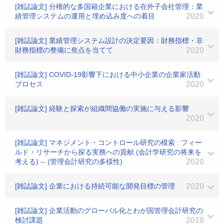
[雑誌論文] 分権的な多国籍企業における在外子会社管理：業
績管理システムの運用と埋め込み度への着目
2020
[雑誌論文] 業績管理システム設計の決定要因：財務指標・非
財務指標の整備に焦点を当てて
2020
[雑誌論文] COVID-19影響下における中小企業の企業家活動
プロセス
2020
[雑誌論文] 経験と探索が組織間協働の実施に与える影響
2020
[雑誌論文] マネジメント・コントロール研究の模索 : フィー
ルド・リサーチから探る実務への貢献 (会計学研究の将来を
考える) -- (管理会計研究の多様性)
2020
[雑誌論文] 企業における持続可能な開発目標の管理
2020
[雑誌論文] 企業活動のグローバル化とわが国管理会計研究の
検討課題
2019