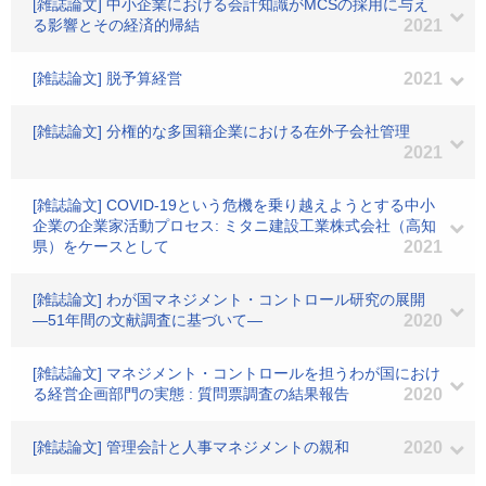
[雑誌論文] 中小企業における会計知識がMCSの採用に与え
る影響とその経済的帰結
2021
[雑誌論文] 脱予算経営
2021
[雑誌論文] 分権的な多国籍企業における在外子会社管理
2021
[雑誌論文] COVID-19という危機を乗り越えようとする中小
企業の企業家活動プロセス: ミタニ建設工業株式会社（高知
県）をケースとして
2021
[雑誌論文] わが国マネジメント・コントロール研究の展開
―51年間の文献調査に基づいて―
2020
[雑誌論文] マネジメント・コントロールを担うわが国におけ
る経営企画部門の実態 : 質問票調査の結果報告
2020
[雑誌論文] 管理会計と人事マネジメントの親和
2020