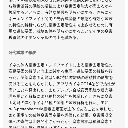
ら炭素基質の供給の増強により窒素固定能力が高まるかを
検証するとともに、有効な菌叢を明らかにする。さらにイ
ネーエンドファイト間での光合成産物の動態や有効な菌叢
の特性の解析ならびに窒素固定活性を向上させるために有
用な遺伝要因、栽培条件を明らかにすることでイネの窒素
獲得能のポテンシャルの向上を試みる。
研究成果の概要
イネの体内窒素固定エンドファイトによる窒素固定活性の
変動要因の解明と向上に関する生理・遺伝要因の解析を行
った。茎部窒素固定能はNSC特に遊離糖の蓄積性の影響を
受けることを明らかにし、アフリカイネCG14などで活性が
高いことを見出した。またデンプン合成変異系統や遮光処
理を用いた解析により糖類の関与を検証した。さらに窒素
固定能の異なるイネ品種の茎部の菌叢解析を行い、主に
α-,β-proteobacteria窒素固定菌が主体であることを示した。
また圃場での積算窒素固定量を評価した結果、窒素吸収全
体への寄与は比較的小さかったが、窒素施肥は積算窒素固
定能には明確な影響を及ぼさなかった。