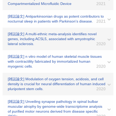
Compartmentalized Microfluidic Device
2021
[雑誌論文] Antiparkinsonian drugs as potent contributors to
nocturnal sleep in patients with Parkinson's disease.
2021
[雑誌論文] A multi-ethnic meta-analysis identifies novel
genes, including ACSL5, associated with amyotrophic
lateral sclerosis.
2020
[雑誌論文] n vitro model of human skeletal muscle tissues
with contractility fabricated by immortalized human
myogenic cells.
2020
[雑誌論文] Modulation of oxygen tension, acidosis, and cell
density is crucial for neural differentiation of human induced
pluripotent stem cells.
2020
[雑誌論文] Unveiling synapse pathology in spinal bulbar
muscular atrophy by genome-wide transcriptome analysis
of purified motor neurons derived from disease specific