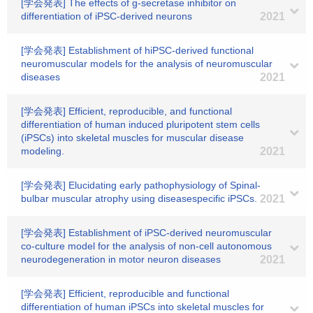
[学会発表] The effects of g-secretase inhibitor on
differentiation of iPSC-derived neurons
2021
[学会発表] Establishment of hiPSC-derived functional
neuromuscular models for the analysis of neuromuscular
diseases
2021
[学会発表] Efficient, reproducible, and functional
differentiation of human induced pluripotent stem cells
(iPSCs) into skeletal muscles for muscular disease
modeling.
2021
[学会発表] Elucidating early pathophysiology of Spinal-
bulbar muscular atrophy using diseasespecific iPSCs.
2021
[学会発表] Establishment of iPSC-derived neuromuscular
co-culture model for the analysis of non-cell autonomous
neurodegeneration in motor neuron diseases
2021
[学会発表] Efficient, reproducible and functional
differentiation of human iPSCs into skeletal muscles for