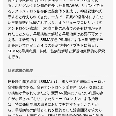
る。ポリグルタミン鎖の伸長した変異ARが、リガンドであ
るテストステロン依存的に凝集体を形成し、神経変性を誘
導すると考えられてきた。一方で、変異AR凝集体によらな
い早期病態が示唆されており、またリュープロレリン（抗
アンドロゲン療法）は発症早期の患者でのみ有効性が示さ
れたことから、早期病態の解明と早期治療は必要不可欠で
ある。本研究では、SBMA疾患iPS細胞による早期病態モデ
ルを用いて同定した４つの分泌型神経ペプチドに着目し、
SBMAの早期病態、神経・筋病態解明と新規治療標的の探索
を行う。
研究成果の概要
球脊髄性筋萎縮症（SBMA）は、成人発症の運動ニューロン
変性疾患である。変異アンドロゲン受容体（AR）凝集によ
り病態が示されてきたが、変異AR凝集によらない病態の存
在が示唆されており、またリュープロレリンによる治療
は、特に発症早期の患者において有効性を示したことか
ら、早期病態の解明とそれを標的とした治療開発が求めら
れてきた。本研究では、SBMA疾患特異的iPS細胞から誘導