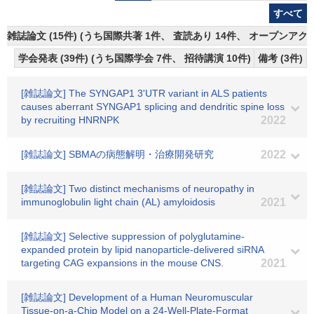
すべて
雑誌論文 (15件) (うち国際共著 1件、 査読あり 14件、 オープンアクセ
学会発表 (39件) (うち国際学会 7件、 招待講演 10件)
備考 (3件)
[雑誌論文] The SYNGAP1 3'UTR variant in ALS patients
causes aberrant SYNGAP1 splicing and dendritic spine loss
by recruiting HNRNPK
2022
[雑誌論文] SBMAの病態解明・治療開発研究
2022
[雑誌論文] Two distinct mechanisms of neuropathy in
immunoglobulin light chain (AL) amyloidosis
2021
[雑誌論文] Selective suppression of polyglutamine-
expanded protein by lipid nanoparticle-delivered siRNA
targeting CAG expansions in the mouse CNS.
2021
[雑誌論文] Development of a Human Neuromuscular
Tissue-on-a-Chip Model on a 24-Well-Plate-Format