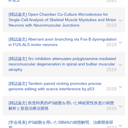
iPSCs
2020
[雑誌論文] Open-Chamber Co-Culture Microdevices for
Single-Cell Analysis of Skeletal Muscle Myotubes and Motor
Neurons with Neuromuscular Junctions
2019
[雑誌論文] Aberrant axon branching via Fos-B dysregulation
in FUS-ALS motor neurons.
2019
[雑誌論文] Src inhibition attenuates polyglutamine-mediated
neuromuscular degeneration in spinal and bulbar muscular
atrophy
2019
[雑誌論文] Tandem paired nicking promotes precise
genome editing with scarce interference by p53
2019
[雑誌論文] 疾患特異的iPS細胞を用いた神経変性疾患の病態
解析と新規治療法開発
2019
[学会発表] iPS細胞を用いたSBMAの病態解明、治療開発研
究
2022