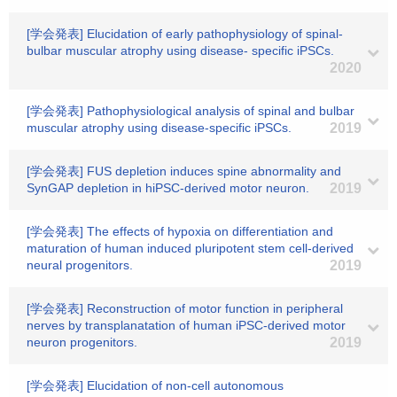
[学会発表] Elucidation of early pathophysiology of spinal-
bulbar muscular atrophy using disease- specific iPSCs.
2020
[学会発表] Pathophysiological analysis of spinal and bulbar
muscular atrophy using disease-specific iPSCs.
2019
[学会発表] FUS depletion induces spine abnormality and
SynGAP depletion in hiPSC-derived motor neuron.
2019
[学会発表] The effects of hypoxia on differentiation and
maturation of human induced pluripotent stem cell-derived
neural progenitors.
2019
[学会発表] Reconstruction of motor function in peripheral
nerves by transplanatation of human iPSC-derived motor
neuron progenitors.
2019
[学会発表] Elucidation of non-cell autonomous