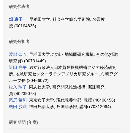
研究代表者
畑 恵子
早稲田大学, 社会科学総合学術院, 名誉教
授 (60164836)
研究分担者
渡部 奈々
早稲田大学, 地域・地域間研究機構, その他(招聘
研究員) (00731449)
近田 亮平
独立行政法人日本貿易振興機構アジア経済研究
所, 地域研究センターラテンアメリカ研究グループ, 研究グ
ループ長 (20466072)
松久 玲子
同志社大学, 研究開発推進機構, 嘱託研究
員 (40239075)
尾尻 希和
東京女子大学, 現代教養学部, 教授 (40408456)
磯田 沙織
神田外語大学, 外国語学部, 講師 (70812064)
研究期間 (年度)