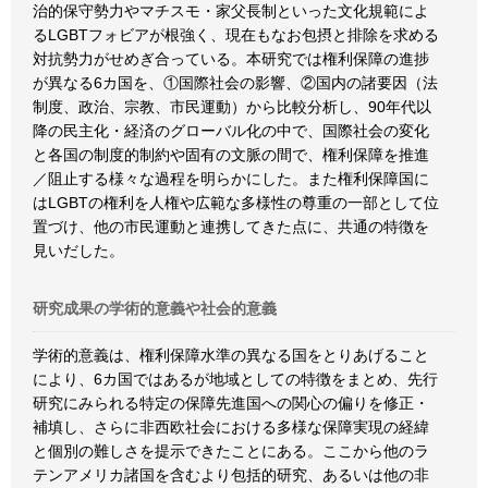
治的保守勢力やマチスモ・家父長制といった文化規範によ
るLGBTフォビアが根強く、現在もなお包摂と排除を求める
対抗勢力がせめぎ合っている。本研究では権利保障の進捗
が異なる6カ国を、①国際社会の影響、②国内の諸要因（法
制度、政治、宗教、市民運動）から比較分析し、90年代以
降の民主化・経済のグローバル化の中で、国際社会の変化
と各国の制度的制約や固有の文脈の間で、権利保障を推進
／阻止する様々な過程を明らかにした。また権利保障国に
はLGBTの権利を人権や広範な多様性の尊重の一部として位
置づけ、他の市民運動と連携してきた点に、共通の特徴を
見いだした。
研究成果の学術的意義や社会的意義
学術的意義は、権利保障水準の異なる国をとりあげること
により、6カ国ではあるが地域としての特徴をまとめ、先行
研究にみられる特定の保障先進国への関心の偏りを修正・
補填し、さらに非西欧社会における多様な保障実現の経緯
と個別の難しさを提示できたことにある。ここから他のラ
テンアメリカ諸国を含むより包括的研究、あるいは他の非