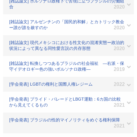
[雑誌論文] ボルソナロ政権下で苦境に立つブラジルの労働組
合
2020
[雑誌論文] アルゼンチンの「国民的和解」とカトリック教会
ー誰が誰を赦すのか
2020
[雑誌論文] 現代メキシコにおける性文化の混淆実態ー政治的
状況によって異なる同性愛言説の共存形態
2020
[雑誌論文] 転換しつつあるブラジルの社会福祉 ―右派・保
守イデオロギー色の強いボルソナロ政権―
2019
[学会発表] LGBTの権利と国際人権レジーム
2022
[学会発表] プライド・パレードとLBGT運動：6カ国の比較
から見えてくるもの
2021
[学会発表] ブラジルの性的マイノリティをめぐる権利保障
2021