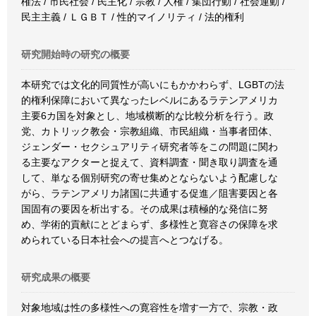
権法 / 市民社会 / 民主化 / 宗教 / 人権 / 集団行動 / 社会運動 /
民主主義 / ＬＧＢＴ / 性的マイノリティ / 法的権利
研究開始時の研究の概要
本研究では文化的同質性が高いにもかかわらず、LGBTの法
的権利保障において異なったレベルにあるラテンアメリカ
主要6カ国を対象とし、地域横断的な比較分析を行う。政
党、カトリック教会・宗教組織、市民組織・当事者団体、
ジェンダー・セクシュアリティ研究者等をこの問題に関わ
る主要なアクターと捉えて、資料調査・聞き取り調査を通
して、単なる個別研究の寄せ集めとならないよう配慮しな
がら、ラテンアメリカ諸国に共通する促進／阻害要因と各
国固有の要因を析出する。その成果は積極的な発信に努
め、学術的貢献にとどまらず、多様性と寛容さの保障を求
められている日本社会への提言へとつなげる。
研究成果の概要
対象地域は性の多様性への寛容性を増す一方で、宗教・政