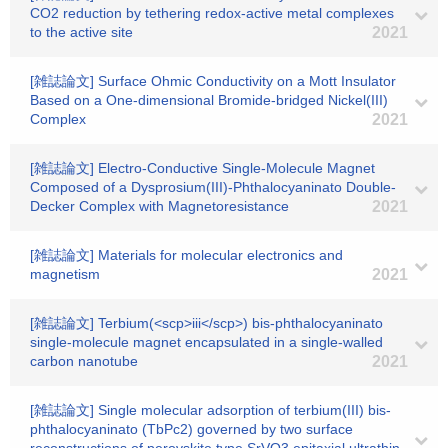
CO2 reduction by tethering redox-active metal complexes
to the active site
2021
[雑誌論文] Surface Ohmic Conductivity on a Mott Insulator
Based on a One‐dimensional Bromide‐bridged Nickel(III)
Complex
2021
[雑誌論文] Electro‐Conductive Single‐Molecule Magnet
Composed of a Dysprosium(III)‐Phthalocyaninato Double‐
Decker Complex with Magnetoresistance
2021
[雑誌論文] Materials for molecular electronics and
magnetism
2021
[雑誌論文] Terbium(<scp>iii</scp>) bis-phthalocyaninato
single-molecule magnet encapsulated in a single-walled
carbon nanotube
2021
[雑誌論文] Single molecular adsorption of terbium(III) bis-
phthalocyaninato (TbPc2) governed by two surface