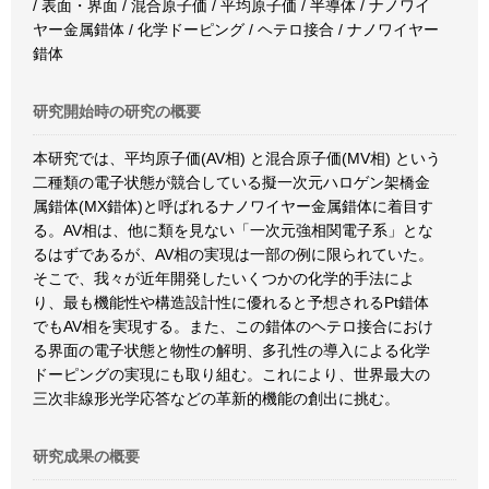
/ 表面・界面 / 混合原子価 / 平均原子価 / 半導体 / ナノワイ
ヤー金属錯体 / 化学ドーピング / ヘテロ接合 / ナノワイヤー
錯体
研究開始時の研究の概要
本研究では、平均原子価(AV相) と混合原子価(MV相) という
二種類の電子状態が競合している擬一次元ハロゲン架橋金
属錯体(MX錯体)と呼ばれるナノワイヤー金属錯体に着目す
る。AV相は、他に類を見ない「一次元強相関電子系」とな
るはずであるが、AV相の実現は一部の例に限られていた。
そこで、我々が近年開発したいくつかの化学的手法によ
り、最も機能性や構造設計性に優れると予想されるPt錯体
でもAV相を実現する。また、この錯体のヘテロ接合におけ
る界面の電子状態と物性の解明、多孔性の導入による化学
ドーピングの実現にも取り組む。これにより、世界最大の
三次非線形光学応答などの革新的機能の創出に挑む。
研究成果の概要