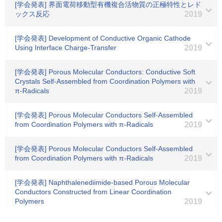
[学会発表] 界面電荷移動型有機複合活物質の正極特性とレド
ックス反応
2019
[学会発表] Development of Conductive Organic Cathode
Using Interface Charge-Transfer
2019
[学会発表] Porous Molecular Conductors: Conductive Soft
Crystals Self-Assembled from Coordination Polymers with
π-Radicals
2019
[学会発表] Porous Molecular Conductors Self-Assembled
from Coordination Polymers with π-Radicals
2019
[学会発表] Porous Molecular Conductors Self-Assembled
from Coordination Polymers with π-Radicals
2019
[学会発表] Naphthalenediimide-based Porous Molecular
Conductors Constructed from Linear Coordination
Polymers
2019