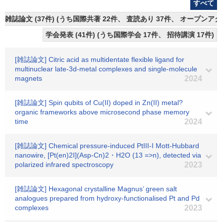
すべて
雑誌論文 (37件) (うち国際共著 22件、 査読あり 37件、 オープンアク
学会発表 (41件) (うち国際学会 17件、 招待講演 17件)
[雑誌論文] Citric acid as multidentate flexible ligand for
multinuclear late‐3d‐metal complexes and single‐molecule
magnets
2024
[雑誌論文] Spin qubits of Cu(II) doped in Zn(II) metal?
organic frameworks above microsecond phase memory
time
2024
[雑誌論文] Chemical pressure-induced PtIII-I Mott-Hubbard
nanowire, [Pt(en)2I](Asp-Cn)2・H2O (13 =>n), detected via
polarized infrared spectroscopy
2023
[雑誌論文] Hexagonal crystalline Magnus’ green salt
analogues prepared from hydroxy-functionalised Pt and Pd
complexes
2023