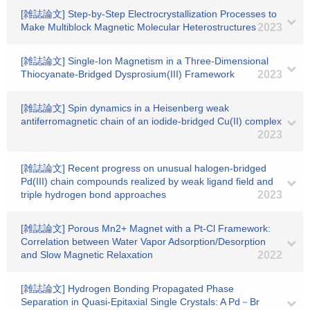
[雑誌論文] Step-by-Step Electrocrystallization Processes to
Make Multiblock Magnetic Molecular Heterostructures
2023
[雑誌論文] Single-Ion Magnetism in a Three-Dimensional
Thiocyanate-Bridged Dysprosium(III) Framework
2023
[雑誌論文] Spin dynamics in a Heisenberg weak
antiferromagnetic chain of an iodide-bridged Cu(II) complex
2023
[雑誌論文] Recent progress on unusual halogen-bridged
Pd(III) chain compounds realized by weak ligand field and
triple hydrogen bond approaches
2023
[雑誌論文] Porous Mn2+ Magnet with a Pt-Cl Framework:
Correlation between Water Vapor Adsorption/Desorption
and Slow Magnetic Relaxation
2022
[雑誌論文] Hydrogen Bonding Propagated Phase
Separation in Quasi-Epitaxial Single Crystals: A Pd－Br