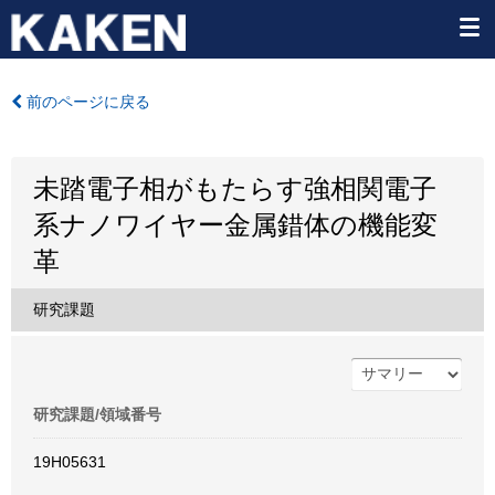
前のページに戻る
未踏電子相がもたらす強相関電子
系ナノワイヤー金属錯体の機能変
革
研究課題
研究課題/領域番号
19H05631