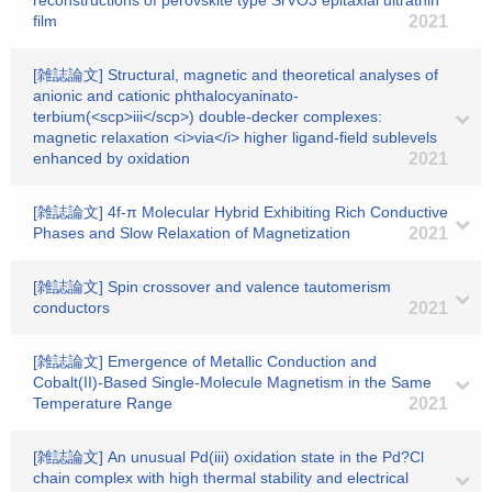
reconstructions of perovskite type SrVO3 epitaxial ultrathin
film
2021
[雑誌論文] Structural, magnetic and theoretical analyses of
anionic and cationic phthalocyaninato-
terbium(<scp>iii</scp>) double-decker complexes:
magnetic relaxation <i>via</i> higher ligand-field sublevels
enhanced by oxidation
2021
[雑誌論文] 4f-π Molecular Hybrid Exhibiting Rich Conductive
Phases and Slow Relaxation of Magnetization
2021
[雑誌論文] Spin crossover and valence tautomerism
conductors
2021
[雑誌論文] Emergence of Metallic Conduction and
Cobalt(II)-Based Single-Molecule Magnetism in the Same
Temperature Range
2021
[雑誌論文] An unusual Pd(iii) oxidation state in the Pd?Cl
chain complex with high thermal stability and electrical