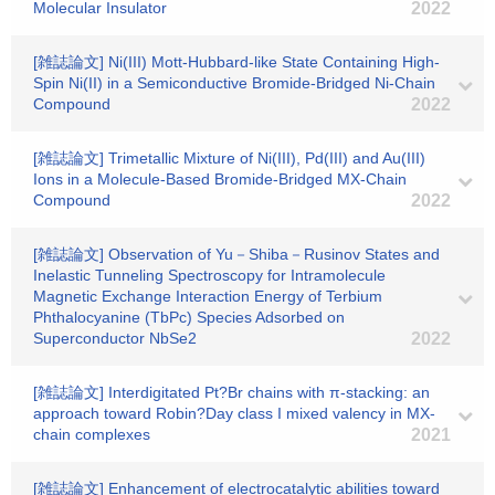
Molecular Insulator
2022
[雑誌論文] Ni(III) Mott-Hubbard-like State Containing High-
Spin Ni(II) in a Semiconductive Bromide-Bridged Ni-Chain
Compound
2022
[雑誌論文] Trimetallic Mixture of Ni(III), Pd(III) and Au(III)
Ions in a Molecule-Based Bromide-Bridged MX-Chain
Compound
2022
[雑誌論文] Observation of Yu－Shiba－Rusinov States and
Inelastic Tunneling Spectroscopy for Intramolecule
Magnetic Exchange Interaction Energy of Terbium
Phthalocyanine (TbPc) Species Adsorbed on
Superconductor NbSe2
2022
[雑誌論文] Interdigitated Pt?Br chains with π-stacking: an
approach toward Robin?Day class I mixed valency in MX-
chain complexes
2021
[雑誌論文] Enhancement of electrocatalytic abilities toward