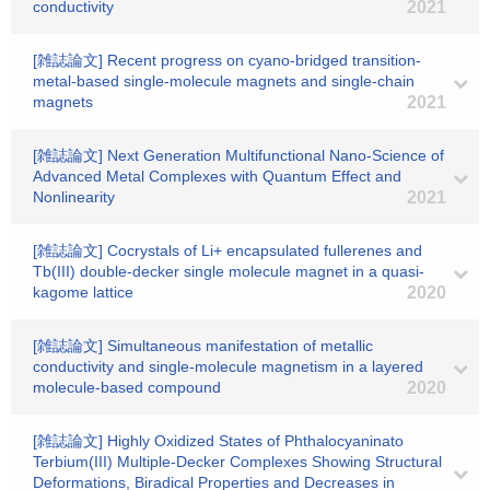
conductivity
2021
[雑誌論文] Recent progress on cyano-bridged transition-
metal-based single-molecule magnets and single-chain
magnets
2021
[雑誌論文] Next Generation Multifunctional Nano-Science of
Advanced Metal Complexes with Quantum Effect and
Nonlinearity
2021
[雑誌論文] Cocrystals of Li+ encapsulated fullerenes and
Tb(III) double-decker single molecule magnet in a quasi-
kagome lattice
2020
[雑誌論文] Simultaneous manifestation of metallic
conductivity and single-molecule magnetism in a layered
molecule-based compound
2020
[雑誌論文] Highly Oxidized States of Phthalocyaninato
Terbium(III) Multiple‐Decker Complexes Showing Structural
Deformations, Biradical Properties and Decreases in