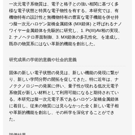
一次元電子系物質は、電子と格子との強い相関に基づく多
様な電子状態と特異な電子物性を有する。本研究では、有
機物特有の設計性と無機物特有の豊富な電子機能を併せ持
つ擬一次元ハロゲン架橋金属錯体 (MX錯体) と呼ばれるナノ
ワイヤー金属錯体を先駆的に研究し、1. Pt(III)AV相の実現、
2. ナノヘテロ界面制御、3. MX錯体の多孔性化、を達成し、
既存の物質系にはない革新的機能を創出した。
研究成果の学術的意義や社会的意義
固体の新しい電子状態の発見は、新しい機能の発現に繋が
り、新しい学問分野の開拓を促してきた。特に近年は、ナ
ノテクノロジーの発展に伴い、量子性が現れる低次元電子
系物質が新しい材料として利用可能になると期待されてい
る。本研究は擬一次元電子系であるハロゲン架橋金属錯体
に着目し、従来の物質には見らなかった全く新しい電子相
や革新的機能を創出し、その科学を深化することができ
た。