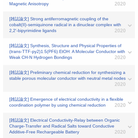
Magnetic Anisotropy
2020
[雑誌論文] Strong antiferromagnetic coupling of the
cobalt(II)-semiquinone radical in a dinuclear complex with
2,2′-bipyrimidine ligands
2020
[雑誌論文] Synthesis, Structure and Physical Properties of
(trans-TTF-py2)1.5(PF6).EtOH: A Molecular Conductor with
Weak CH-N Hydrogen Bondings
2020
[雑誌論文] Preliminary chemical reduction for synthesizing a
stable porous molecular conductor with neutral metal nodes
2020
[雑誌論文] Emergence of electrical conductivity in a flexible
coordination polymer by using chemical reduction
2020
[雑誌論文] Electrical Conductivity-Relay between Organic
Charge-Transfer and Radical Salts toward Conductive
Additive-Free Rechargeable Battery
2020