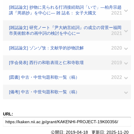
[雑誌論文] 抄物に見られる打消接続助詞「いで」―柏舟宗趙
講『周易抄』を中心に― 雑 誌名： 女子大國文
2021
[雑誌論文] 研究ノート『尹大納言絵詞』の成立の背景ー福岡
市美術館本の画中詞の検討を中心にー
2021
[雑誌論文] ゾンゾ攷：文献学的抄物読解
2020
[学会発表] 西行の和歌表現と仁和寺歌壇
2019
[図書] 中古・中世句題和歌一覧（稿）
2022
[備考] 中古・中世句題和歌一覧（稿）
URL:
公開日: 2019-04-18 更新日: 2025-11-20