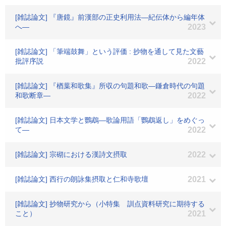
[雑誌論文] 『唐鏡』前漢部の正史利用法―紀伝体から編年体
へ―
2023
[雑誌論文] 「筆端鼓舞」という評価 : 抄物を通して見た文藝
批評序説
2022
[雑誌論文] 『楢葉和歌集』所収の句題和歌―鎌倉時代の句題
和歌断章―
2022
[雑誌論文] 日本文学と鸚鵡―歌論用語「鸚鵡返し」をめぐっ
て―
2022
[雑誌論文] 宗砌における漢詩文摂取
2022
[雑誌論文] 西行の朗詠集摂取と仁和寺歌壇
2021
[雑誌論文] 抄物研究から（小特集 訓点資料研究に期待する
こと）
2021