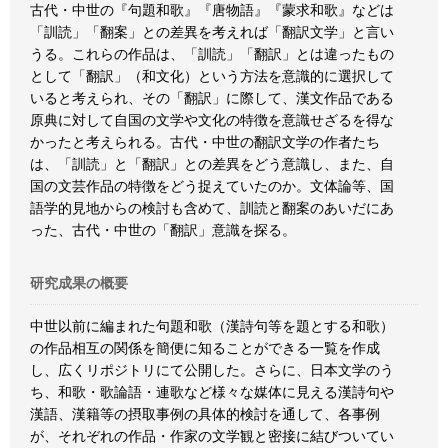
古代・中世の『句題和歌』『唐物語』『蒙求和歌』などは
「訓読」「翻案」との差異を考えれば「翻訳文学」と言い
うる。これらの作品は、「訓読」「翻訳」とは違ったもの
として「翻訳」（和文化）という方法を意識的に選択して
いると考えられ、その「翻訳」に際して、漢文作品である
原典に対して自国の文学や文化の特徴を意識せざるを得な
かったと考えられる。古代・中世の翻訳文学の作者たち
は、「訓読」と「翻訳」との差異をどう意識し、また、自
国の文芸作品の特徴をどう捉えていたのか。文体論等、国
語学的見地からの検討も含めて、訓読と翻案のあいだにあ
った、古代・中世の「翻訳」意識を探る。
研究成果の概要
中世以前に編まれた句題和歌（漢詩句等を題とする和歌）
の作品相互の関係を簡便に知ることができる一覧を作成
し、広くリポジトリにて公開した。さらに、日本文学のう
ち、和歌・歌論語・連歌など様々な媒体に見える漢詩句や
漢語、漢籍等の摂取事例の具体的検討を通して、各事例
が、それぞれの作品・作家の文学観と密接に結びついてい