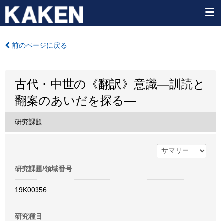
前のページに戻る
古代・中世の《翻訳》意識―訓読と
翻案のあいだを探る―
研究課題
研究課題/領域番号
19K00356
研究種目