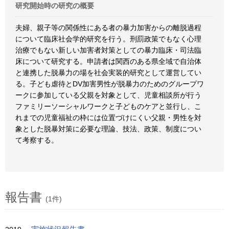
研究開始時の研究の概要
夫婦、親子等の関係性にある者の暴力加害からの離脱過程
について臨床社会学的研究を行う。刑罰政策でもなく心理
治療でもない新しい加害者対策としての暴力臨床・司法臨
床について研究する。申請者は関西のある県全域で自治体
と連携した脱暴力の場を社会実装的研究として運営してい
る。子ども虐待とDV加害男性が脱暴力のためのグループワ
ークに参加している父親を対象として、児童相談所が行う
ファミリーソーシャルワークと子どものケアと並行し、こ
れまでの児童福祉の枠には位置づけにくい父親・男性を対
象とした脱暴対策に必要な理論、技法、政策、制度につい
て考察する。
報告書
(1件)