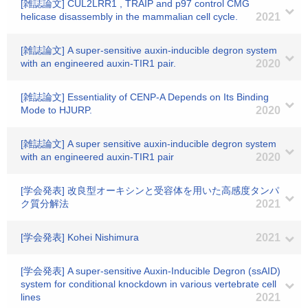
[雑誌論文] CUL2LRR1 , TRAIP and p97 control CMG
helicase disassembly in the mammalian cell cycle.
2021
[雑誌論文] A super-sensitive auxin-inducible degron system
with an engineered auxin-TIR1 pair.
2020
[雑誌論文] Essentiality of CENP-A Depends on Its Binding
Mode to HJURP.
2020
[雑誌論文] A super sensitive auxin-inducible degron system
with an engineered auxin-TIR1 pair
2020
[学会発表] 改良型オーキシンと受容体を用いた高感度タンパ
ク質分解法
2021
[学会発表] Kohei Nishimura
2021
[学会発表] A super-sensitive Auxin-Inducible Degron (ssAID)
system for conditional knockdown in various vertebrate cell
lines
2021