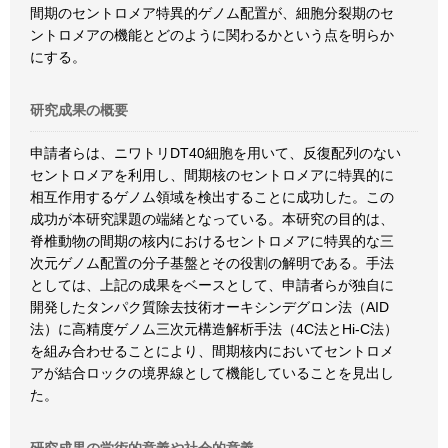
間期のセントロメア特異的ゲノム配置が、細胞分裂期のセ
ントロメアの機能とどのように関わるかという点を明らか
にする。
研究成果の概要
申請者らは、ニワトリDT40細胞を用いて、反復配列のない
セントロメアを利用し、間期核のセントロメアに特異的に
相互作用するゲノム領域を検出することに成功した。この
成功が本研究課題の端緒となっている。本研究の目的は、
脊椎動物の間期の核内におけるセントロメアに特異的な三
次元ゲノム配置の分子基盤とその役割の解明である。手法
としては、上記の成果をベースとして、申請者らが独自に
開発したタンパク質除去技術オーキシンデグロン法（AID
法）に高精度ゲノム三次元構造解析手法（4C法とHi-C法）
を組み合わせることにより、間期核内においてセントロメ
アが結合ロックの境界線として機能していることを見出し
た。