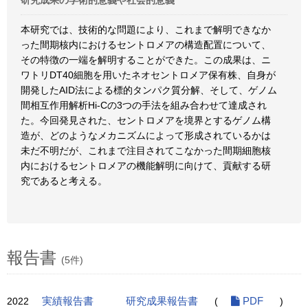
研究成果の学術的意義や社会的意義
本研究では、技術的な問題により、これまで解明できなか
った間期核内におけるセントロメアの構造配置について、
その特徴の一端を解明することができた。この成果は、ニ
ワトリDT40細胞を用いたネオセントロメア保有株、自身が
開発したAID法による標的タンパク質分解、そして、ゲノム
間相互作用解析Hi-Cの3つの手法を組み合わせて達成され
た。今回発見された、セントロメアを境界とするゲノム構
造が、どのようなメカニズムによって形成されているかは
未だ不明だが、これまで注目されてこなかった間期細胞核
内におけるセントロメアの機能解明に向けて、貢献する研
究であると考える。
報告書
(5件)
2022
実績報告書
研究成果報告書
(
PDF
)