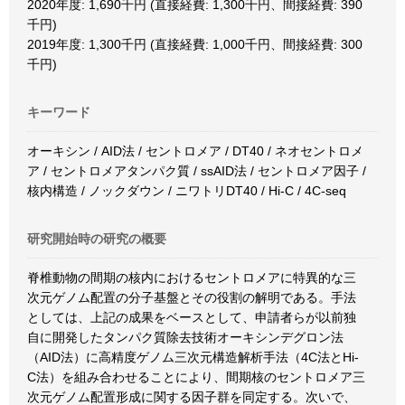
2020年度: 1,690千円 (直接経費: 1,300千円、間接経費: 390
千円)
2019年度: 1,300千円 (直接経費: 1,000千円、間接経費: 300
千円)
キーワード
オーキシン / AID法 / セントロメア / DT40 / ネオセントロメ
ア / セントロメアタンパク質 / ssAID法 / セントロメア因子 /
核内構造 / ノックダウン / ニワトリDT40 / Hi-C / 4C-seq
研究開始時の研究の概要
脊椎動物の間期の核内におけるセントロメアに特異的な三
次元ゲノム配置の分子基盤とその役割の解明である。手法
としては、上記の成果をベースとして、申請者らが以前独
自に開発したタンパク質除去技術オーキシンデグロン法
（AID法）に高精度ゲノム三次元構造解析手法（4C法とHi-
C法）を組み合わせることにより、間期核のセントロメア三
次元ゲノム配置形成に関する因子群を同定する。次いで、